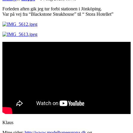
Forleden aften gik jeg tur forbi stationen i Jönköping.
Var på vej fra “Blackstone Steakhouse” til “ Stora Hotellet”
Klaus
Mine sider:
http://www.modelbaneeuropa.dk
og