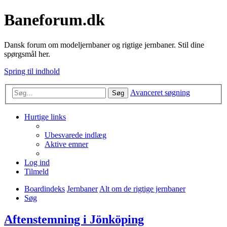
Baneforum.dk
Dansk forum om modeljernbaner og rigtige jernbaner. Stil dine
spørgsmål her.
Spring til indhold
Avanceret søgning
Søg
Hurtige links
Ubesvarede indlæg
Aktive emner
Log ind
Tilmeld
Boardindeks
Jernbaner
Alt om de rigtige jernbaner
Søg
Aftenstemning i Jönköping