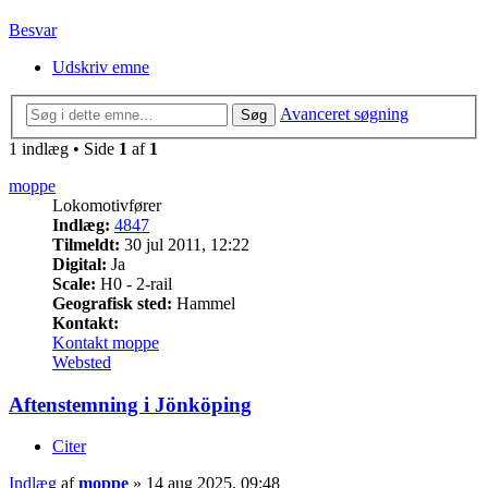
Besvar
Udskriv emne
Avanceret søgning
Søg
1 indlæg • Side
1
af
1
moppe
Lokomotivfører
Indlæg:
4847
Tilmeldt:
30 jul 2011, 12:22
Digital:
Ja
Scale:
H0 - 2-rail
Geografisk sted:
Hammel
Kontakt:
Kontakt moppe
Websted
Aftenstemning i Jönköping
Citer
Indlæg
af
moppe
»
14 aug 2025, 09:48