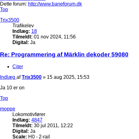
Dette forum:
http://www.baneforum.dk
Top
Trix3500
Trafikelev
Indlæg:
18
Tilmeldt:
01 nov 2024, 11:56
Digital:
Ja
Re: Programmering af Märklin dekoder 59080
Citer
Indlæg
af
Trix3500
»
15 aug 2025, 15:53
Ja 10 er on
Top
moppe
Lokomotivfører
Indlæg:
4847
Tilmeldt:
30 jul 2011, 12:22
Digital:
Ja
Scale:
H0 - 2-rail