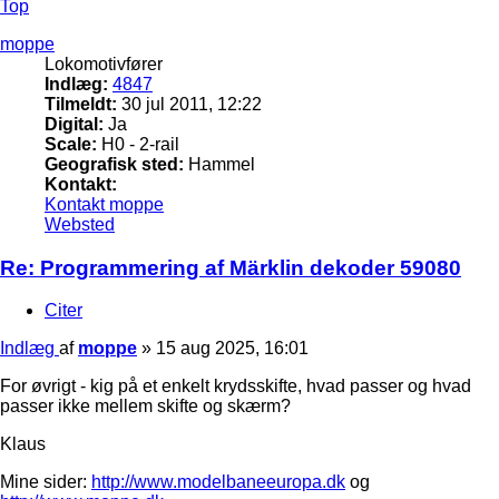
Top
moppe
Lokomotivfører
Indlæg:
4847
Tilmeldt:
30 jul 2011, 12:22
Digital:
Ja
Scale:
H0 - 2-rail
Geografisk sted:
Hammel
Kontakt:
Kontakt moppe
Websted
Re: Programmering af Märklin dekoder 59080
Citer
Indlæg
af
moppe
»
15 aug 2025, 16:01
For øvrigt - kig på et enkelt krydsskifte, hvad passer og hvad
passer ikke mellem skifte og skærm?
Klaus
Mine sider:
http://www.modelbaneeuropa.dk
og