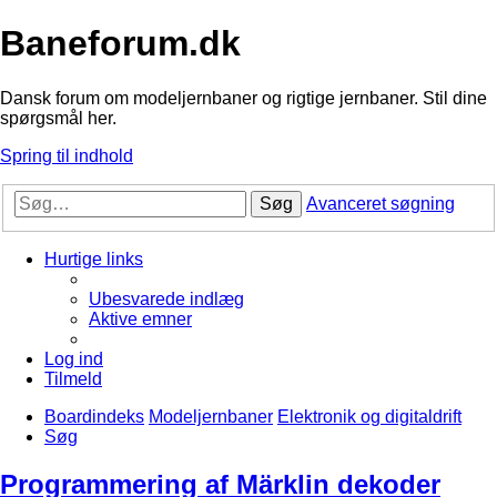
Baneforum.dk
Dansk forum om modeljernbaner og rigtige jernbaner. Stil dine
spørgsmål her.
Spring til indhold
Søg
Avanceret søgning
Hurtige links
Ubesvarede indlæg
Aktive emner
Log ind
Tilmeld
Boardindeks
Modeljernbaner
Elektronik og digitaldrift
Søg
Programmering af Märklin dekoder