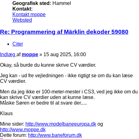
Geografisk sted:
Hammel
Kontakt:
Kontakt moppe
Websted
Re: Programmering af Märklin dekoder 59080
Citer
Indlæg
af
moppe
»
15 aug 2025, 16:00
Okay, så burde du kunne skrive CV værdier.
Jeg kan - ud fre vejledningen - ikke rigtigt se om du kan læse
CV værdier.
Men da jeg ikke er 100-meter-mester i CS3, ved jeg ikke om du
kan skrive CV værdier uden at kunne læse.
Måske Søren er bedre til at svare der.....
Klaus
Mine sider:
http://www.modelbaneeuropa.dk
og
http://www.moppe.dk
Dette forum:
http://www.baneforum.dk