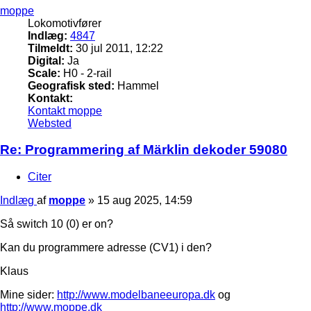
moppe
Lokomotivfører
Indlæg:
4847
Tilmeldt:
30 jul 2011, 12:22
Digital:
Ja
Scale:
H0 - 2-rail
Geografisk sted:
Hammel
Kontakt:
Kontakt moppe
Websted
Re: Programmering af Märklin dekoder 59080
Citer
Indlæg
af
moppe
»
15 aug 2025, 14:59
Så switch 10 (0) er on?
Kan du programmere adresse (CV1) i den?
Klaus
Mine sider:
http://www.modelbaneeuropa.dk
og
http://www.moppe.dk