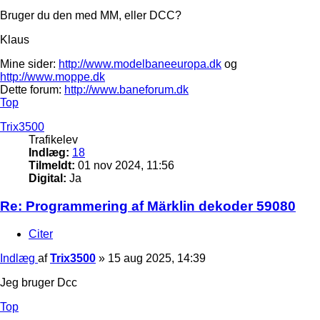
Bruger du den med MM, eller DCC?
Klaus
Mine sider:
http://www.modelbaneeuropa.dk
og
http://www.moppe.dk
Dette forum:
http://www.baneforum.dk
Top
Trix3500
Trafikelev
Indlæg:
18
Tilmeldt:
01 nov 2024, 11:56
Digital:
Ja
Re: Programmering af Märklin dekoder 59080
Citer
Indlæg
af
Trix3500
»
15 aug 2025, 14:39
Jeg bruger Dcc
Top