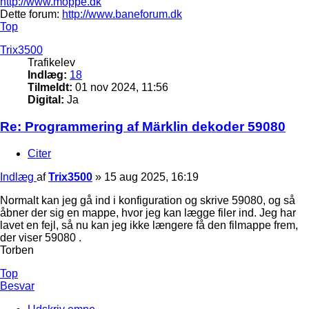
http://www.moppe.dk
Dette forum:
http://www.baneforum.dk
Top
Trix3500
Trafikelev
Indlæg:
18
Tilmeldt:
01 nov 2024, 11:56
Digital:
Ja
Re: Programmering af Märklin dekoder 59080
Citer
Indlæg
af
Trix3500
»
15 aug 2025, 16:19
Normalt kan jeg gå ind i konfiguration og skrive 59080, og så
åbner der sig en mappe, hvor jeg kan lægge filer ind. Jeg har
lavet en fejl, så nu kan jeg ikke længere få den filmappe frem,
der viser 59080 .
Torben
Top
Besvar