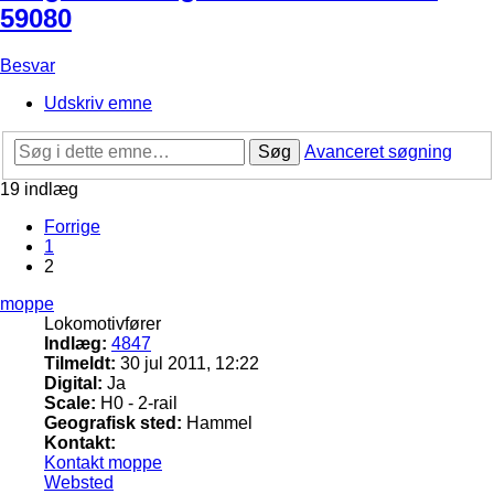
59080
Besvar
Udskriv emne
Søg
Avanceret søgning
19 indlæg
Forrige
1
2
moppe
Lokomotivfører
Indlæg:
4847
Tilmeldt:
30 jul 2011, 12:22
Digital:
Ja
Scale:
H0 - 2-rail
Geografisk sted:
Hammel
Kontakt:
Kontakt moppe
Websted