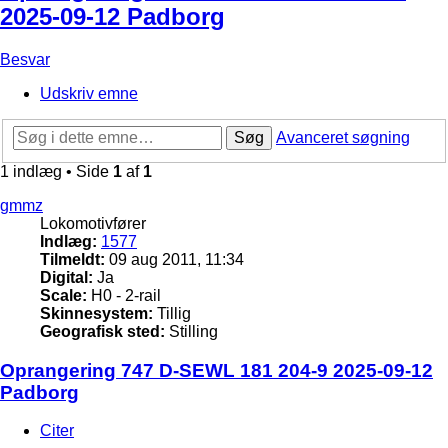
2025-09-12 Padborg
Besvar
Udskriv emne
Søg
Avanceret søgning
1 indlæg • Side
1
af
1
gmmz
Lokomotivfører
Indlæg:
1577
Tilmeldt:
09 aug 2011, 11:34
Digital:
Ja
Scale:
H0 - 2-rail
Skinnesystem:
Tillig
Geografisk sted:
Stilling
Oprangering 747 D-SEWL 181 204-9 2025-09-12
Padborg
Citer