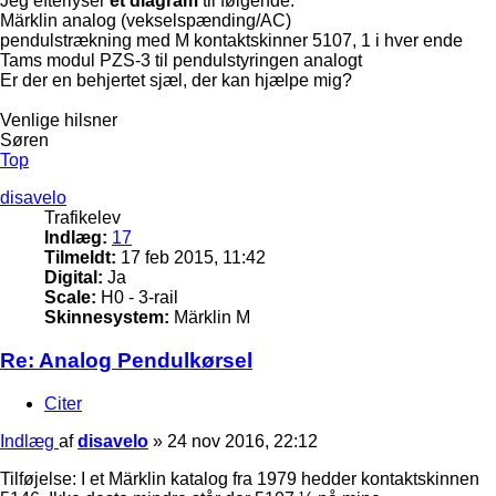
Jeg efterlyser
et diagram
til følgende:
Märklin analog (vekselspænding/AC)
pendulstrækning med M kontaktskinner 5107, 1 i hver ende
Tams modul PZS-3 til pendulstyringen analogt
Er der en behjertet sjæl, der kan hjælpe mig?
Venlige hilsner
Søren
Top
disavelo
Trafikelev
Indlæg:
17
Tilmeldt:
17 feb 2015, 11:42
Digital:
Ja
Scale:
H0 - 3-rail
Skinnesystem:
Märklin M
Re: Analog Pendulkørsel
Citer
Indlæg
af
disavelo
»
24 nov 2016, 22:12
Tilføjelse: I et Märklin katalog fra 1979 hedder kontaktskinnen