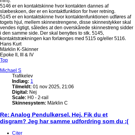
mm).
5146 er en kontaktskinne hvor kontakten dannes af
slæbeskoen, der er en kontaktfunktion for hver retning.
5145 er en kontaktskinne hvor kontaktenfunktionen udføres af
togets hjul, mellem skinnestrengene, disse skinnestykker skal
vendes rigtigt, således at den overskårede skinnestreng sidder
i den samme side. Der skal benyttes to stk. 5145,
kontaktstrækningen kan forlænges med 5115 og/eller 5116.
Hans Kurt
Märklin K-Skinner
Epoke II, III & IV
Top
Michael S
Trafikelev
Indlæg:
1
Tilmeldt:
01 nov 2025, 21:06
Digital:
Nej
Scale:
H0 - 2-rail
Skinnesystem:
Märklin C
Re: Analog Pendulkørsel. Hej. Fik du et
disgram? Jeg har samme udfordring som du :(
Citer