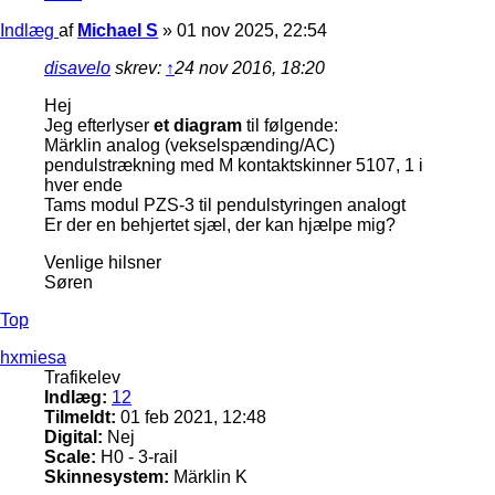
Indlæg
af
Michael S
»
01 nov 2025, 22:54
disavelo
skrev:
↑
24 nov 2016, 18:20
Hej
Jeg efterlyser
et diagram
til følgende:
Märklin analog (vekselspænding/AC)
pendulstrækning med M kontaktskinner 5107, 1 i
hver ende
Tams modul PZS-3 til pendulstyringen analogt
Er der en behjertet sjæl, der kan hjælpe mig?
Venlige hilsner
Søren
Top
hxmiesa
Trafikelev
Indlæg:
12
Tilmeldt:
01 feb 2021, 12:48
Digital:
Nej
Scale:
H0 - 3-rail
Skinnesystem:
Märklin K