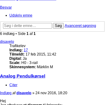
Besvar
Udskriv emne
Søg
Avanceret søgning
6 indlæg • Side
1
af
1
disavelo
Trafikelev
Indlæg:
17
Tilmeldt:
17 feb 2015, 11:42
Digital:
Ja
Scale:
H0 - 3-rail
Skinnesystem:
Märklin M
Analog Pendulkørsel
Citer
Indlæg
af
disavelo
»
24 nov 2016, 18:20
Hej