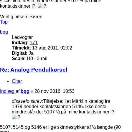
5146. Ikke desto mindre står der 5107 ½ på mine
kontaktskinner !?!
Venlig hilsen. Søren
Top
bqg
Ledvogter
Indlæg:
171
Tilmeldt:
13 aug 2011, 02:02
Digital:
Ja
Scale:
H0 - 3-rail
Re: Analog Pendulkørsel
Citer
Indlæg
af
bqg
»
28 nov 2016, 10:53
disavelo skrev:
Tilføjelse: I et Märklin katalog fra
1979 hedder kontaktskinnen 5146. Ikke desto
mindre står der 5107 ½ på mine kontaktskinner !?!
5107, 5145 og 5146 er lige skinnestykker af ½ længde (90