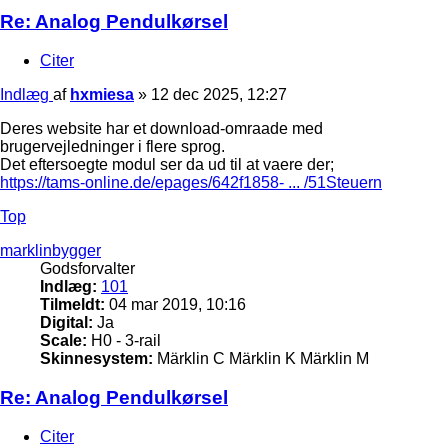
Re: Analog Pendulkørsel
Citer
Indlæg
af
hxmiesa
»
12 dec 2025, 12:27
Deres website har et download-omraade med
brugervejledninger i flere sprog.
Det eftersoegte modul ser da ud til at vaere der;
https://tams-online.de/epages/642f1858- ... /51Steuern
Top
marklinbygger
Godsforvalter
Indlæg:
101
Tilmeldt:
04 mar 2019, 10:16
Digital:
Ja
Scale:
H0 - 3-rail
Skinnesystem:
Märklin C Märklin K Märklin M
Re: Analog Pendulkørsel
Citer