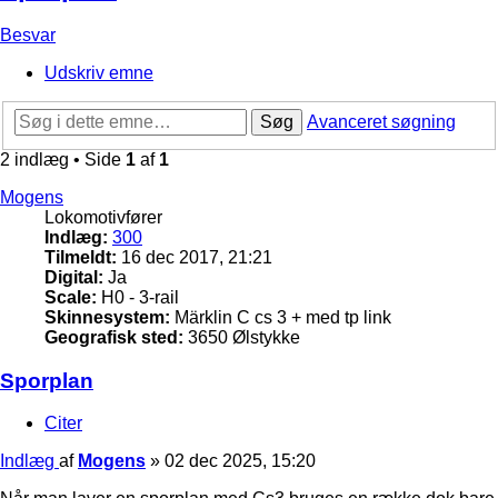
Besvar
Udskriv emne
Søg
Avanceret søgning
2 indlæg • Side
1
af
1
Mogens
Lokomotivfører
Indlæg:
300
Tilmeldt:
16 dec 2017, 21:21
Digital:
Ja
Scale:
H0 - 3-rail
Skinnesystem:
Märklin C cs 3 + med tp link
Geografisk sted:
3650 Ølstykke
Sporplan
Citer
Indlæg
af
Mogens
»
02 dec 2025, 15:20