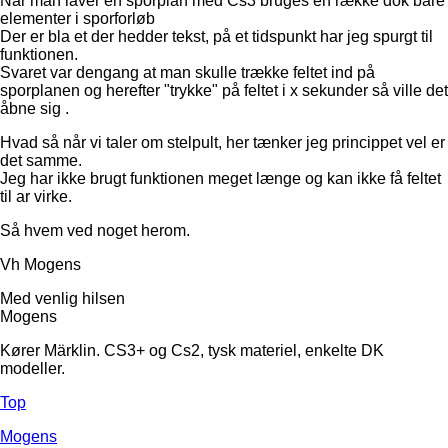
Når man laver en sporplan med Cs3 bruges en række dok bare
elementer i sporforløb
Der er bla et der hedder tekst, på et tidspunkt har jeg spurgt til
funktionen.
Svaret var dengang at man skulle trække feltet ind på
sporplanen og herefter "trykke" på feltet i x sekunder så ville det
åbne sig .
Hvad så når vi taler om stelpult, her tænker jeg princippet vel er
det samme.
Jeg har ikke brugt funktionen meget længe og kan ikke få feltet
til ar virke.
Så hvem ved noget herom.
Vh Mogens
Med venlig hilsen
Mogens
Kører Märklin. CS3+ og Cs2, tysk materiel, enkelte DK
modeller.
Top
Mogens