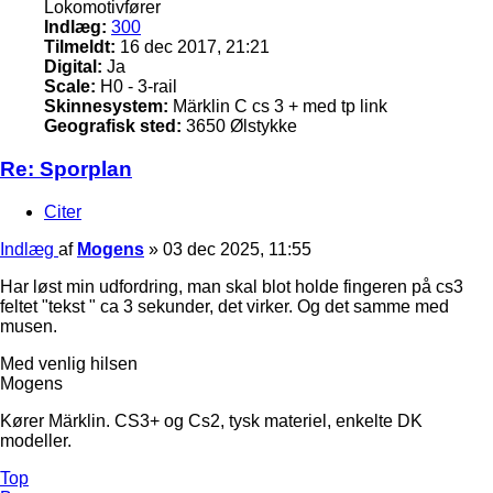
Lokomotivfører
Indlæg:
300
Tilmeldt:
16 dec 2017, 21:21
Digital:
Ja
Scale:
H0 - 3-rail
Skinnesystem:
Märklin C cs 3 + med tp link
Geografisk sted:
3650 Ølstykke
Re: Sporplan
Citer
Indlæg
af
Mogens
»
03 dec 2025, 11:55
Har løst min udfordring, man skal blot holde fingeren på cs3
feltet "tekst " ca 3 sekunder, det virker. Og det samme med
musen.
Med venlig hilsen
Mogens
Kører Märklin. CS3+ og Cs2, tysk materiel, enkelte DK
modeller.
Top