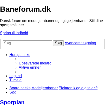
Baneforum.dk
Dansk forum om modeljernbaner og rigtige jernbaner. Stil dine
spørgsmål her.
Spring til indhold
Søg
Avanceret søgning
Hurtige links
Ubesvarede indlæg
Aktive emner
Log ind
Tilmeld
Boardindeks
Modeljernbaner
Elektronik og digitaldrift
Søg
Sporplan