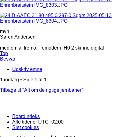
mvh
Søren Andersen
medlem af fremo,Fremodern, H0 2 skinne digital
Top
Besvar
Udskriv emne
1 indlæg • Side
1
af
1
Tilbage til "Alt om de rigtige jernbaner"
Boardindeks
Alle tider er
UTC+02:00
Slet cookies