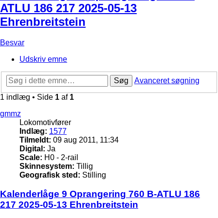
ATLU 186 217 2025-05-13
Ehrenbreitstein
Besvar
Udskriv emne
Søg
Avanceret søgning
1 indlæg • Side
1
af
1
gmmz
Lokomotivfører
Indlæg:
1577
Tilmeldt:
09 aug 2011, 11:34
Digital:
Ja
Scale:
H0 - 2-rail
Skinnesystem:
Tillig
Geografisk sted:
Stilling
Kalenderlåge 9 Oprangering 760 B-ATLU 186
217 2025-05-13 Ehrenbreitstein