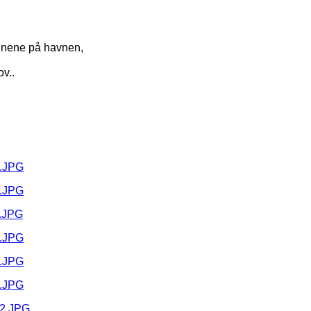
ognene på havnen,
v..