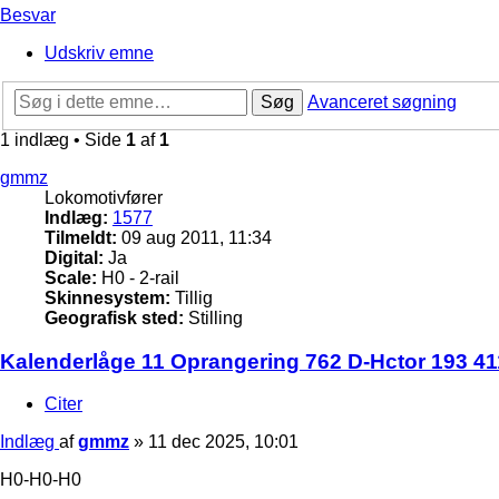
Besvar
Udskriv emne
Søg
Avanceret søgning
1 indlæg • Side
1
af
1
gmmz
Lokomotivfører
Indlæg:
1577
Tilmeldt:
09 aug 2011, 11:34
Digital:
Ja
Scale:
H0 - 2-rail
Skinnesystem:
Tillig
Geografisk sted:
Stilling
Kalenderlåge 11 Oprangering 762 D-Hctor 193 41
Citer
Indlæg
af
gmmz
»
11 dec 2025, 10:01
H0-H0-H0