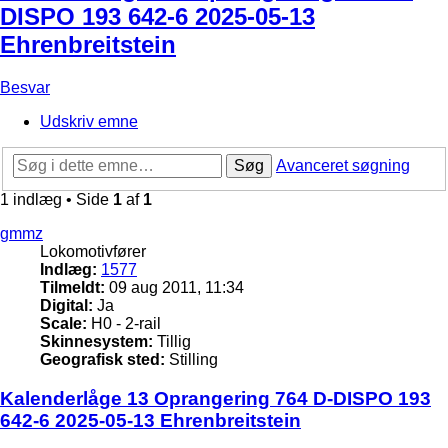
DISPO 193 642-6 2025-05-13
Ehrenbreitstein
Besvar
Udskriv emne
Søg
Avanceret søgning
1 indlæg • Side
1
af
1
gmmz
Lokomotivfører
Indlæg:
1577
Tilmeldt:
09 aug 2011, 11:34
Digital:
Ja
Scale:
H0 - 2-rail
Skinnesystem:
Tillig
Geografisk sted:
Stilling
Kalenderlåge 13 Oprangering 764 D-DISPO 193
642-6 2025-05-13 Ehrenbreitstein