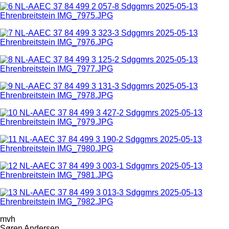
mvh
Søren Andersen