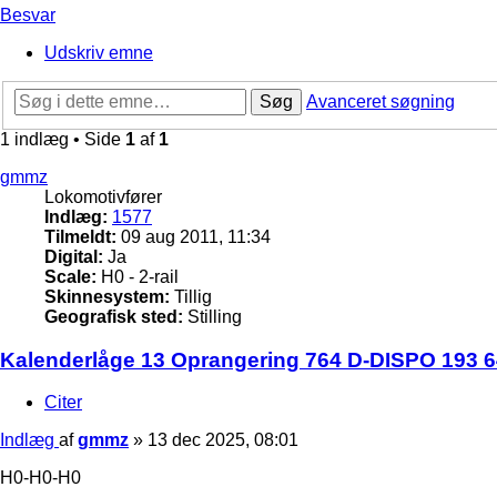
Besvar
Udskriv emne
Søg
Avanceret søgning
1 indlæg • Side
1
af
1
gmmz
Lokomotivfører
Indlæg:
1577
Tilmeldt:
09 aug 2011, 11:34
Digital:
Ja
Scale:
H0 - 2-rail
Skinnesystem:
Tillig
Geografisk sted:
Stilling
Kalenderlåge 13 Oprangering 764 D-DISPO 193 64
Citer
Indlæg
af
gmmz
»
13 dec 2025, 08:01
H0-H0-H0