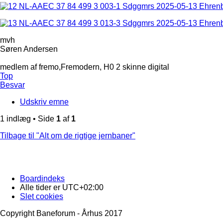
mvh
Søren Andersen
medlem af fremo,Fremodern, H0 2 skinne digital
Top
Besvar
Udskriv emne
1 indlæg • Side
1
af
1
Tilbage til "Alt om de rigtige jernbaner"
Boardindeks
Alle tider er
UTC+02:00
Slet cookies
Copyright Baneforum - Århus 2017