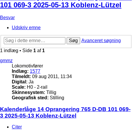
101 069-3 2025-05-13 Koblenz-Lützel
Besvar
Udskriv emne
Søg
Avanceret søgning
1 indlæg • Side
1
af
1
gmmz
Lokomotivfører
Indlæg:
1577
Tilmeldt:
09 aug 2011, 11:34
Digital:
Ja
Scale:
H0 - 2-rail
Skinnesystem:
Tillig
Geografisk sted:
Stilling
Kalenderlåge 14 Oprangering 765 D-DB 101 069-
3 2025-05-13 Koblenz-Lützel
Citer