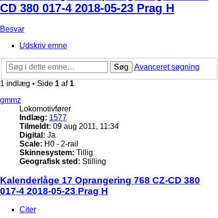
CD 380 017-4 2018-05-23 Prag H
Besvar
Udskriv emne
Søg
Avanceret søgning
1 indlæg • Side
1
af
1
gmmz
Lokomotivfører
Indlæg:
1577
Tilmeldt:
09 aug 2011, 11:34
Digital:
Ja
Scale:
H0 - 2-rail
Skinnesystem:
Tillig
Geografisk sted:
Stilling
Kalenderlåge 17 Oprangering 768 CZ-CD 380
017-4 2018-05-23 Prag H
Citer