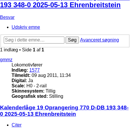
193 348-0 2025-05-13 Ehrenbreitstein
Besvar
Udskriv emne
Søg
Avanceret søgning
1 indlæg • Side
1
af
1
gmmz
Lokomotivfører
Indlæg:
1577
Tilmeldt:
09 aug 2011, 11:34
Digital:
Ja
Scale:
H0 - 2-rail
Skinnesystem:
Tillig
Geografisk sted:
Stilling
Kalenderlåge 19 Oprangering 770 D-DB 193 348-
0 2025-05-13 Ehrenbreitstein
Citer