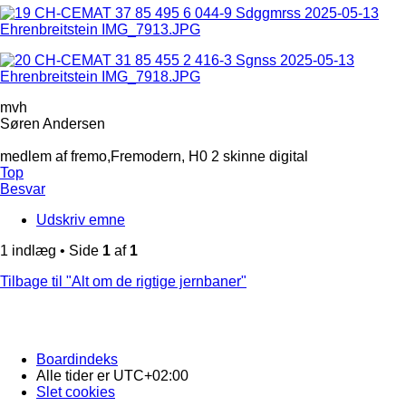
mvh
Søren Andersen
medlem af fremo,Fremodern, H0 2 skinne digital
Top
Besvar
Udskriv emne
1 indlæg • Side
1
af
1
Tilbage til "Alt om de rigtige jernbaner"
Boardindeks
Alle tider er
UTC+02:00
Slet cookies