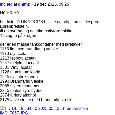
Indlæg
af
gmmz
»
19 dec 2025, 09:25
H0-H0-H0
her lister D-DB 193 348-0 stille og roligt ind i sidesporet i
Ehrenbreitstein,
til en overhaling og lokomotivfører-skifte.
19 vogne på krogen
der er en masse tankcontainer med faretavler,
1133 lim med brandfarlig væske
1173 etylacetat
1213 isobotylacetat
1247 metylmetacrylat
1301 Vinyllacetat
1726 aluminium klorid
1915 cycloheksanon
1993 Brandfarlig væske
2055 styren monomer
2215 maleinsyre hydrid
2874 furfury alkohol
3175 faste stoffer med brandfarlig væske