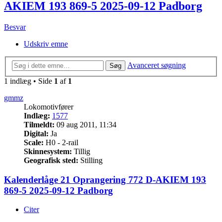
AKIEM 193 869-5 2025-09-12 Padborg
Besvar
Udskriv emne
Avanceret søgning
Søg
1 indlæg • Side
1
af
1
gmmz
Lokomotivfører
Indlæg:
1577
Tilmeldt:
09 aug 2011, 11:34
Digital:
Ja
Scale:
H0 - 2-rail
Skinnesystem:
Tillig
Geografisk sted:
Stilling
Kalenderlåge 21 Oprangering 772 D-AKIEM 193
869-5 2025-09-12 Padborg
Citer