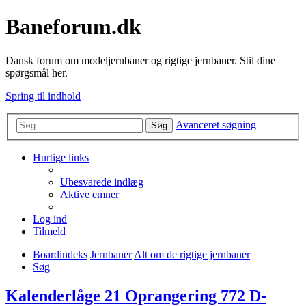
Baneforum.dk
Dansk forum om modeljernbaner og rigtige jernbaner. Stil dine
spørgsmål her.
Spring til indhold
Avanceret søgning
Søg
Hurtige links
Ubesvarede indlæg
Aktive emner
Log ind
Tilmeld
Boardindeks
Jernbaner
Alt om de rigtige jernbaner
Søg
Kalenderlåge 21 Oprangering 772 D-