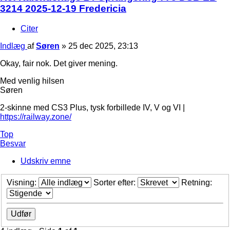
3214 2025-12-19 Fredericia
Citer
Indlæg
af
Søren
»
25 dec 2025, 23:13
Okay, fair nok. Det giver mening.
Med venlig hilsen
Søren
2-skinne med CS3 Plus, tysk forbillede IV, V og VI |
https://railway.zone/
Top
Besvar
Udskriv emne
Visning:
Sorter efter:
Retning: