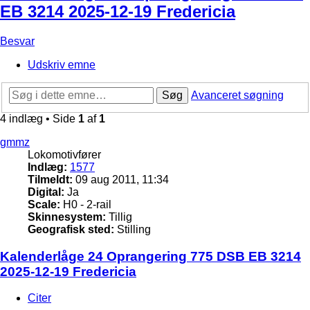
EB 3214 2025-12-19 Fredericia
Besvar
Udskriv emne
Søg
Avanceret søgning
4 indlæg • Side
1
af
1
gmmz
Lokomotivfører
Indlæg:
1577
Tilmeldt:
09 aug 2011, 11:34
Digital:
Ja
Scale:
H0 - 2-rail
Skinnesystem:
Tillig
Geografisk sted:
Stilling
Kalenderlåge 24 Oprangering 775 DSB EB 3214
2025-12-19 Fredericia
Citer