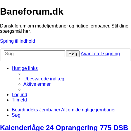
Baneforum.dk
Dansk forum om modeljernbaner og rigtige jernbaner. Stil dine
spørgsmål her.
Spring til indhold
Søg
Avanceret søgning
Hurtige links
Ubesvarede indlæg
Aktive emner
Log ind
Tilmeld
Boardindeks
Jernbaner
Alt om de rigtige jernbaner
Søg
Kalenderlåge 24 Oprangering 775 DSB