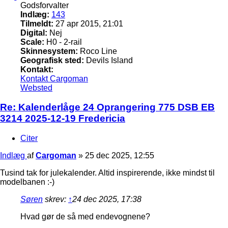
Godsforvalter
Indlæg:
143
Tilmeldt:
27 apr 2015, 21:01
Digital:
Nej
Scale:
H0 - 2-rail
Skinnesystem:
Roco Line
Geografisk sted:
Devils Island
Kontakt:
Kontakt Cargoman
Websted
Re: Kalenderlåge 24 Oprangering 775 DSB EB
3214 2025-12-19 Fredericia
Citer
Indlæg
af
Cargoman
»
25 dec 2025, 12:55
Tusind tak for julekalender. Altid inspirerende, ikke mindst til
modelbanen :-)
Søren
skrev:
↑
24 dec 2025, 17:38
Hvad gør de så med endevognene?