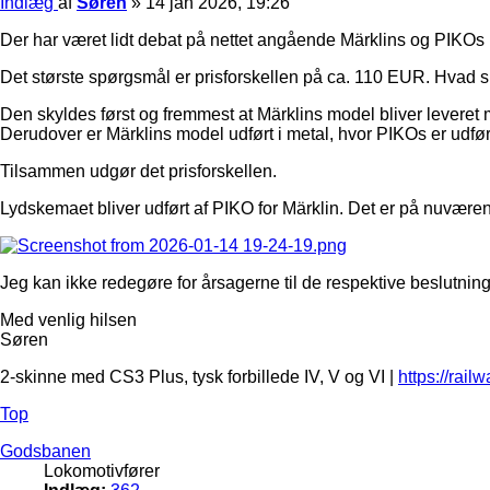
Indlæg
af
Søren
»
14 jan 2026, 19:26
Der har været lidt debat på nettet angående Märklins og PIKOs 
Det største spørgsmål er prisforskellen på ca. 110 EUR. Hvad 
Den skyldes først og fremmest at Märklins model bliver leveret 
Derudover er Märklins model udført i metal, hvor PIKOs er udført 
Tilsammen udgør det prisforskellen.
Lydskemaet bliver udført af PIKO for Märklin. Det er på nuværend
Jeg kan ikke redegøre for årsagerne til de respektive beslutninge
Med venlig hilsen
Søren
2-skinne med CS3 Plus, tysk forbillede IV, V og VI |
https://rail
Top
Godsbanen
Lokomotivfører