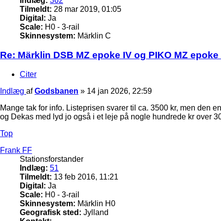
Indlæg:
362
Tilmeldt:
28 mar 2019, 01:05
Digital:
Ja
Scale:
H0 - 3-rail
Skinnesystem:
Märklin C
Re: Märklin DSB MZ epoke IV og PIKO MZ epoke 
Citer
Indlæg
af
Godsbanen
»
14 jan 2026, 22:59
Mange tak for info. Listeprisen svarer til ca. 3500 kr, men den e
og Dekas med lyd jo også i et leje på nogle hundrede kr over 30
Top
Frank FF
Stationsforstander
Indlæg:
51
Tilmeldt:
13 feb 2016, 11:21
Digital:
Ja
Scale:
H0 - 3-rail
Skinnesystem:
Märklin H0
Geografisk sted:
Jylland