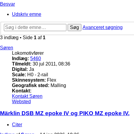
Besvar
Udskriv emne
Søg
Avanceret søgning
3 indlæg • Side
1
af
1
Søren
Lokomotivfører
Indlæg:
5460
Tilmeldt:
30 jul 2011, 08:36
Digital:
Ja
Scale:
H0 - 2-rail
Skinnesystem:
Flex
Geografisk sted:
Malling
Kontakt:
Kontakt Søren
Websted
Märklin DSB MZ epoke IV og PIKO MZ epoke IV.
Citer