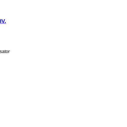
IV.
sator