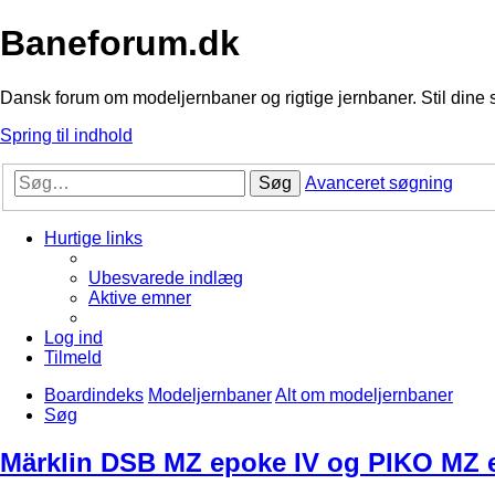
Baneforum.dk
Dansk forum om modeljernbaner og rigtige jernbaner. Stil dine 
Spring til indhold
Søg
Avanceret søgning
Hurtige links
Ubesvarede indlæg
Aktive emner
Log ind
Tilmeld
Boardindeks
Modeljernbaner
Alt om modeljernbaner
Søg
Märklin DSB MZ epoke IV og PIKO MZ e