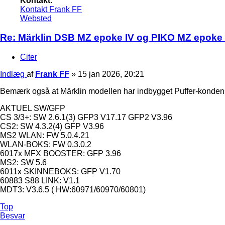
Kontakt:
Kontakt Frank FF
Websted
Re: Märklin DSB MZ epoke IV og PIKO MZ epoke 
Citer
Indlæg
af
Frank FF
»
15 jan 2026, 20:21
Bemærk også at Märklin modellen har indbygget Puffer-konden
AKTUEL SW/GFP
CS 3/3+: SW 2.6.1(3) GFP3 V17.17 GFP2 V3.96
CS2: SW 4.3.2(4) GFP V3.96
MS2 WLAN: FW 5.0.4.21
WLAN-BOKS: FW 0.3.0.2
6017x MFX BOOSTER: GFP 3.96
MS2: SW 5.6
6011x SKINNEBOKS: GFP V1.70
60883 S88 LINK: V1.1
MDT3: V3.6.5 ( HW:60971/60970/60801)
Top
Besvar