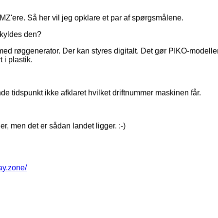
MZ'ere. Så her vil jeg opklare et par af spørgsmålene.
skyldes den?
med røggenerator. Der kan styres digitalt. Det gør PIKO-modelle
i plastik.
e tidspunkt ikke afklaret hvilket driftnummer maskinen får.
r, men det er sådan landet ligger. :-)
way.zone/