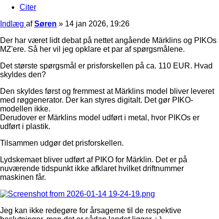
Citer
Indlæg
af
Søren
»
14 jan 2026, 19:26
Der har været lidt debat på nettet angående Märklins og PIKOs
MZ'ere. Så her vil jeg opklare et par af spørgsmålene.
Det største spørgsmål er prisforskellen på ca. 110 EUR. Hvad
skyldes den?
Den skyldes først og fremmest at Märklins model bliver leveret
med røggenerator. Der kan styres digitalt. Det gør PIKO-
modellen ikke.
Derudover er Märklins model udført i metal, hvor PIKOs er
udført i plastik.
Tilsammen udgør det prisforskellen.
Lydskemaet bliver udført af PIKO for Märklin. Det er på
nuværende tidspunkt ikke afklaret hvilket driftnummer
maskinen får.
Jeg kan ikke redegøre for årsagerne til de respektive