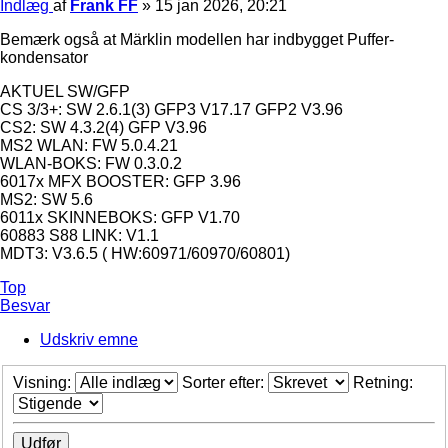
Indlæg
af
Frank FF
»
15 jan 2026, 20:21
Bemærk også at Märklin modellen har indbygget Puffer-
kondensator
AKTUEL SW/GFP
CS 3/3+: SW 2.6.1(3) GFP3 V17.17 GFP2 V3.96
CS2: SW 4.3.2(4) GFP V3.96
MS2 WLAN: FW 5.0.4.21
WLAN-BOKS: FW 0.3.0.2
6017x MFX BOOSTER: GFP 3.96
MS2: SW 5.6
6011x SKINNEBOKS: GFP V1.70
60883 S88 LINK: V1.1
MDT3: V3.6.5 ( HW:60971/60970/60801)
Top
Besvar
Udskriv emne
Visning:
Sorter efter:
Retning: