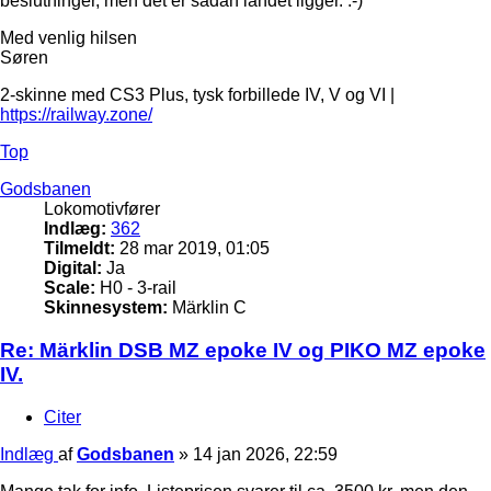
beslutninger, men det er sådan landet ligger. :-)
Med venlig hilsen
Søren
2-skinne med CS3 Plus, tysk forbillede IV, V og VI |
https://railway.zone/
Top
Godsbanen
Lokomotivfører
Indlæg:
362
Tilmeldt:
28 mar 2019, 01:05
Digital:
Ja
Scale:
H0 - 3-rail
Skinnesystem:
Märklin C
Re: Märklin DSB MZ epoke IV og PIKO MZ epoke
IV.
Citer
Indlæg
af
Godsbanen
»
14 jan 2026, 22:59