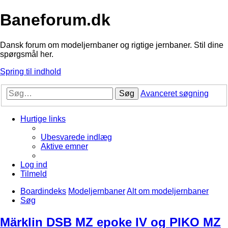
Baneforum.dk
Dansk forum om modeljernbaner og rigtige jernbaner. Stil dine
spørgsmål her.
Spring til indhold
Søg
Avanceret søgning
Hurtige links
Ubesvarede indlæg
Aktive emner
Log ind
Tilmeld
Boardindeks
Modeljernbaner
Alt om modeljernbaner
Søg
Märklin DSB MZ epoke IV og PIKO MZ