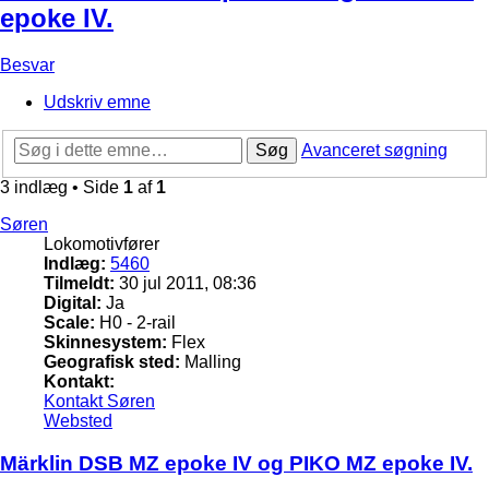
epoke IV.
Besvar
Udskriv emne
Søg
Avanceret søgning
3 indlæg • Side
1
af
1
Søren
Lokomotivfører
Indlæg:
5460
Tilmeldt:
30 jul 2011, 08:36
Digital:
Ja
Scale:
H0 - 2-rail
Skinnesystem:
Flex
Geografisk sted:
Malling
Kontakt:
Kontakt Søren
Websted
Märklin DSB MZ epoke IV og PIKO MZ epoke IV.