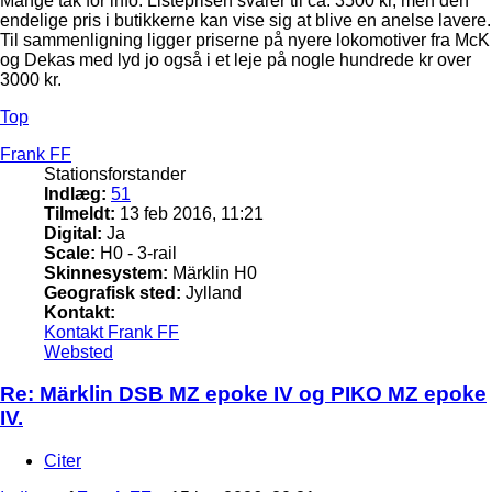
Mange tak for info. Listeprisen svarer til ca. 3500 kr, men den
endelige pris i butikkerne kan vise sig at blive en anelse lavere.
Til sammenligning ligger priserne på nyere lokomotiver fra McK
og Dekas med lyd jo også i et leje på nogle hundrede kr over
3000 kr.
Top
Frank FF
Stationsforstander
Indlæg:
51
Tilmeldt:
13 feb 2016, 11:21
Digital:
Ja
Scale:
H0 - 3-rail
Skinnesystem:
Märklin H0
Geografisk sted:
Jylland
Kontakt:
Kontakt Frank FF
Websted
Re: Märklin DSB MZ epoke IV og PIKO MZ epoke
IV.
Citer