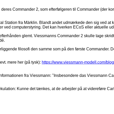
eres Commander 2, som efterfølgeren til Commander (der kort f
Station fra Märklin. Blandt andet udmærkede den sig ved at k
r ved computerstyring. Det kan hverken ECoS eller aktuelle udg
r efterhånden glemt. Viessmanns Commander 2 skulle tage skridt
dé.
derliggende filosofi den samme som på den første Commander. D
evt. mere her (på tysk):
https://www.viessmann-modell.com/blog/c
 i informationen fra Viessmann: "Insbesondere das Viessmann Ca
pekulation: Kunne det tænkes, at de arbejder på at videreføre Car