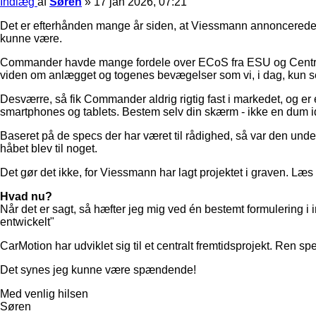
Indlæg
af
Søren
»
17 jan 2026, 07:21
Det er efterhånden mange år siden, at Viessmann annoncerede d
kunne være.
Commander havde mange fordele over ECoS fra ESU og Central 
viden om anlægget og togenes bevægelser som vi, i dag, kun se
Desværre, så fik Commander aldrig rigtig fast i markedet, og e
smartphones og tablets. Bestem selv din skærm - ikke en dum i
Baseret på de specs der har været til rådighed, så var den un
håbet blev til noget.
Det gør det ikke, for Viessmann har lagt projektet i graven. Læs 
Hvad nu?
Når det er sagt, så hæfter jeg mig ved én bestemt formulering
entwickelt"
CarMotion har udviklet sig til et centralt fremtidsprojekt. Ren s
Det synes jeg kunne være spændende!
Med venlig hilsen
Søren