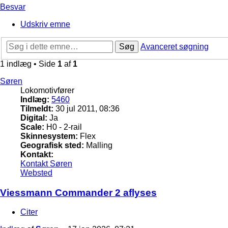
Besvar
Udskriv emne
Søg
Avanceret søgning
1 indlæg • Side
1
af
1
Søren
Lokomotivfører
Indlæg:
5460
Tilmeldt:
30 jul 2011, 08:36
Digital:
Ja
Scale:
H0 - 2-rail
Skinnesystem:
Flex
Geografisk sted:
Malling
Kontakt:
Kontakt Søren
Websted
Viessmann Commander 2 aflyses
Citer