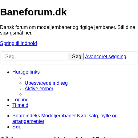
Baneforum.dk
Dansk forum om modeljernbaner og rigtige jernbaner. Stil dine
spørgsmål her.
Spring til indhold
Søg
Avanceret søgning
Hurtige links
Ubesvarede indlæg
Aktive emner
Log ind
Tilmeld
Boardindeks
Modeljernbaner
Køb, salg, bytte og
arrangementer
Søg