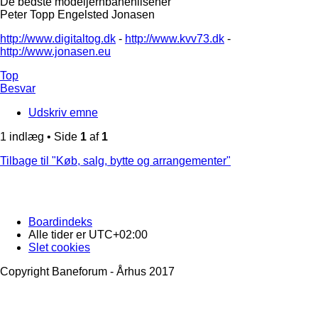
De bedste modeljernbanehilsener
Peter Topp Engelsted Jonasen
http://www.digitaltog.dk
-
http://www.kvv73.dk
-
http://www.jonasen.eu
Top
Besvar
Udskriv emne
1 indlæg • Side
1
af
1
Tilbage til "Køb, salg, bytte og arrangementer"
Boardindeks
Alle tider er
UTC+02:00
Slet cookies
Copyright Baneforum - Århus 2017