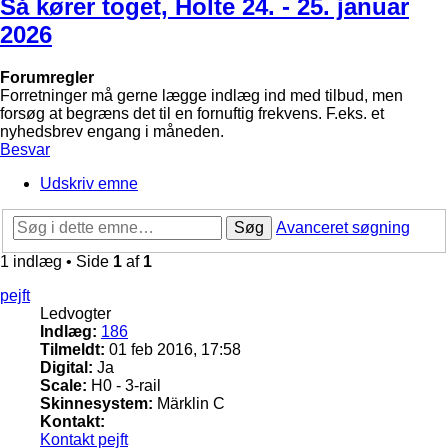
Så kører toget, Holte 24. - 25. januar
2026
Forumregler
Forretninger må gerne lægge indlæg ind med tilbud, men
forsøg at begræns det til en fornuftig frekvens. F.eks. et
nyhedsbrev engang i måneden.
Besvar
Udskriv emne
Søg
Avanceret søgning
1 indlæg • Side
1
af
1
pejft
Ledvogter
Indlæg:
186
Tilmeldt:
01 feb 2016, 17:58
Digital:
Ja
Scale:
H0 - 3-rail
Skinnesystem:
Märklin C
Kontakt:
Kontakt pejft