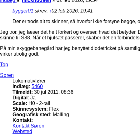
Indlæg
af
micknudsen
»
02 feb 2026, 19:54
bygger01
skrev:
↑
02 feb 2026, 19:41
Der er trods alt to skinner, så hvorfor ikke forsyne begge, 
Jeg tror, jeg læser det helt forkert og overser, hvad det betyde
skinne til S88. Når et hjulsæt passerer, skaber det en forbindelse
På min skyggebanegård har jeg benyttet diodetricket på samtlige 
virker utrolig godt.
Top
Søren
Lokomotivfører
Indlæg:
5460
Tilmeldt:
30 jul 2011, 08:36
Digital:
Ja
Scale:
H0 - 2-rail
Skinnesystem:
Flex
Geografisk sted:
Malling
Kontakt:
Kontakt Søren
Websted