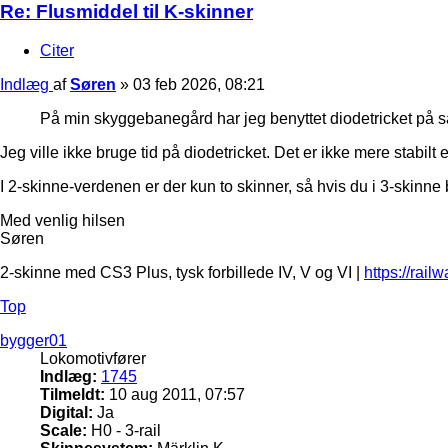
Re: Flusmiddel til K-skinner
Citer
Indlæg
af
Søren
»
03 feb 2026, 08:21
På min skyggebanegård har jeg benyttet diodetricket på samt
Jeg ville ikke bruge tid på diodetricket. Det er ikke mere stabilt
I 2-skinne-verdenen er der kun to skinner, så hvis du i 3-skinne b
Med venlig hilsen
Søren
2-skinne med CS3 Plus, tysk forbillede IV, V og VI |
https://rail
Top
bygger01
Lokomotivfører
Indlæg:
1745
Tilmeldt:
10 aug 2011, 07:57
Digital:
Ja
Scale:
H0 - 3-rail