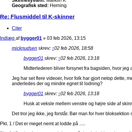
Skinnesystem:
Märklin K
Geografisk sted:
Herning
Re: Flusmiddel til K-skinner
Citer
Indlæg
af
bygger01
»
03 feb 2026, 13:15
micknudsen
skrev:
↑
02 feb 2026, 18:58
bygger01
skrev:
↑
02 feb 2026, 13:18
Midterlederen bliver forsynet fra bagsiden, hvor jeg af
Jeg har set flere videoer, hvor folk har gjort netop dette,
anderledes der og mindre egnet til lodning?
bygger01
skrev:
↑
02 feb 2026, 13:18
Husk at veksle mellem venstre og højre side af skin
Det tror jeg ikke, jeg forstår. Bør man for hver bloksektio
Pkt. 1 / Det er meget nemt at lodde på ….