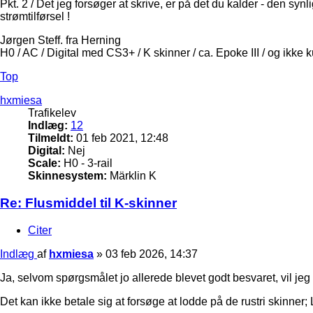
Pkt. 2 / Det jeg forsøger at skrive, er på det du kalder - den synl
strømtilførsel !
Jørgen Steff. fra Herning
H0 / AC / Digital med CS3+ / K skinner / ca. Epoke III / og ikke 
Top
hxmiesa
Trafikelev
Indlæg:
12
Tilmeldt:
01 feb 2021, 12:48
Digital:
Nej
Scale:
H0 - 3-rail
Skinnesystem:
Märklin K
Re: Flusmiddel til K-skinner
Citer
Indlæg
af
hxmiesa
»
03 feb 2026, 14:37
Ja, selvom spørgsmålet jo allerede blevet godt besvaret, vil jeg
Det kan ikke betale sig at forsøge at lodde på de rustri skinner;