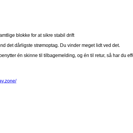
lige blokke for at sikre stabil drift
 end det dårligste strømoptag. Du vinder meget lidt ved det.
enytter én skinne til tilbagemelding, og én til retur, så har du e
way.zone/