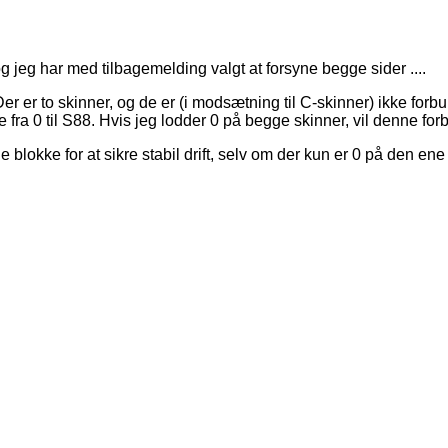
og jeg har med tilbagemelding valgt at forsyne begge sider ....
r. Der er to skinner, og de er (i modsætning til C-skinner) ikke 
 fra 0 til S88. Hvis jeg lodder 0 på begge skinner, vil denne forb
blokke for at sikre stabil drift, selv om der kun er 0 på den en