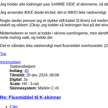
Jeg holder alle lodninger paa SAMME SIDE af skinnerne, så de
Jeg anvender IKKE diode-tricket; det er IMHO ikke nødvendigt.
Nogle steder presser jeg et stykke stift kabel (0,8mm) ind mell
stabilt og sikkert. (Okay; jeg lodder så ledningen fast på det stive
Midterlederen er nem at lodde i skinne-samlingerne, men derefter
sorte maling væk, og lodde dér.
Det er således ikke nødvendigt med flusmiddel overhovedet. (Ome
Top
micknudsen
Stationsbetjent
Indlæg:
40
Tilmeldt:
20 dec 2024, 08:08
Digital:
Ja
Scale:
H0 - 3-rail
Skinnesystem:
Märklin C+K
Re: Flusmiddel til K-skinner
Citer