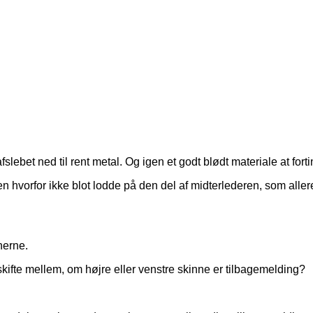
slebet ned til rent metal. Og igen et godt blødt materiale at fort
 men hvorfor ikke blot lodde på den del af midterlederen, som all
nerne.
n skifte mellem, om højre eller venstre skinne er tilbagemelding?