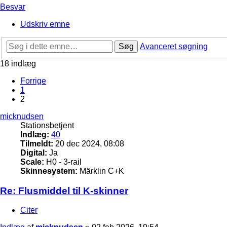
Besvar
Udskriv emne
Søg
Avanceret søgning
18 indlæg
Forrige
1
2
micknudsen
Stationsbetjent
Indlæg:
40
Tilmeldt:
20 dec 2024, 08:08
Digital:
Ja
Scale:
H0 - 3-rail
Skinnesystem:
Märklin C+K
Re: Flusmiddel til K-skinner
Citer