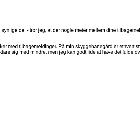
n synlige del - tror jeg, at der nogle meter mellem dine tilbagemeld
tykker med tilbagemeldinger. På min skyggebanegård er ethvert st
klare sig med mindre, men jeg kan godt lide at have det fulde o