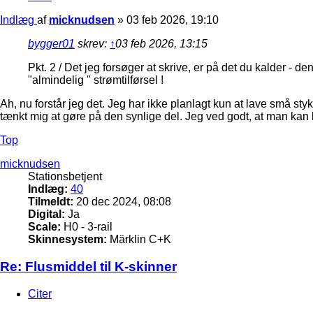
Indlæg
af
micknudsen
»
03 feb 2026, 19:10
bygger01
skrev:
↑
03 feb 2026, 13:15
Pkt. 2 / Det jeg forsøger at skrive, er på det du kalder - de
"almindelig " strømtilførsel !
Ah, nu forstår jeg det. Jeg har ikke planlagt kun at lave små s
tænkt mig at gøre på den synlige del. Jeg ved godt, at man kan 
Top
micknudsen
Stationsbetjent
Indlæg:
40
Tilmeldt:
20 dec 2024, 08:08
Digital:
Ja
Scale:
H0 - 3-rail
Skinnesystem:
Märklin C+K
Re: Flusmiddel til K-skinner
Citer