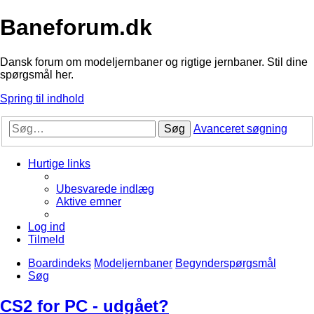
Baneforum.dk
Dansk forum om modeljernbaner og rigtige jernbaner. Stil dine
spørgsmål her.
Spring til indhold
Søg
Avanceret søgning
Hurtige links
Ubesvarede indlæg
Aktive emner
Log ind
Tilmeld
Boardindeks
Modeljernbaner
Begynderspørgsmål
Søg
CS2 for PC - udgået?