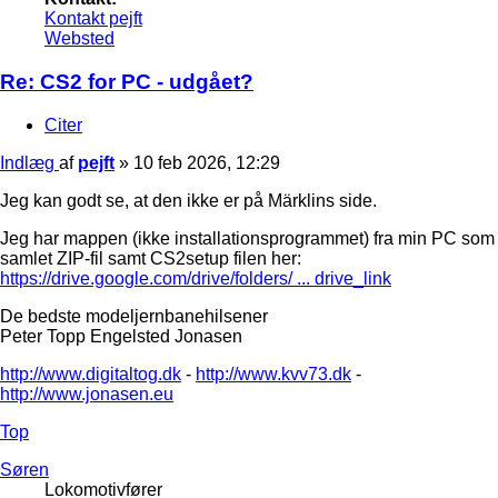
Kontakt pejft
Websted
Re: CS2 for PC - udgået?
Citer
Indlæg
af
pejft
»
10 feb 2026, 12:29
Jeg kan godt se, at den ikke er på Märklins side.
Jeg har mappen (ikke installationsprogrammet) fra min PC som
samlet ZIP-fil samt CS2setup filen her:
https://drive.google.com/drive/folders/ ... drive_link
De bedste modeljernbanehilsener
Peter Topp Engelsted Jonasen
http://www.digitaltog.dk
-
http://www.kvv73.dk
-
http://www.jonasen.eu
Top
Søren
Lokomotivfører