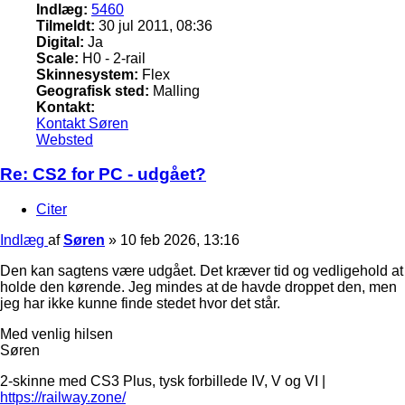
Indlæg:
5460
Tilmeldt:
30 jul 2011, 08:36
Digital:
Ja
Scale:
H0 - 2-rail
Skinnesystem:
Flex
Geografisk sted:
Malling
Kontakt:
Kontakt Søren
Websted
Re: CS2 for PC - udgået?
Citer
Indlæg
af
Søren
»
10 feb 2026, 13:16
Den kan sagtens være udgået. Det kræver tid og vedligehold at
holde den kørende. Jeg mindes at de havde droppet den, men
jeg har ikke kunne finde stedet hvor det står.
Med venlig hilsen
Søren
2-skinne med CS3 Plus, tysk forbillede IV, V og VI |
https://railway.zone/