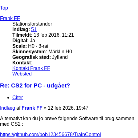
Top
Frank FF
Stationsforstander
Indlæg:
51
Tilmeldt:
13 feb 2016, 11:21
Digital:
Ja
Scale:
H0 - 3-rail
Skinnesystem:
Märklin H0
Geografisk sted:
Jylland
Kontakt:
Kontakt Frank FF
Websted
Re: CS2 for PC - udgået?
Citer
Indlæg
af
Frank FF
»
12 feb 2026, 19:47
Alternativt kan du jo prøve følgende Software til brug sammen
med CS2 :
https://github.com/bob123456678/TrainControl