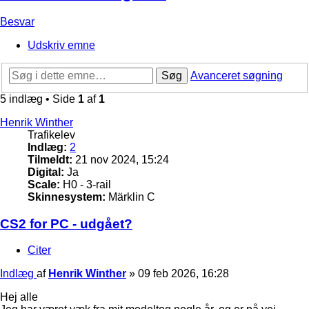
Besvar
Udskriv emne
Søg
Avanceret søgning
5 indlæg • Side
1
af
1
Henrik Winther
Trafikelev
Indlæg:
2
Tilmeldt:
21 nov 2024, 15:24
Digital:
Ja
Scale:
H0 - 3-rail
Skinnesystem:
Märklin C
CS2 for PC - udgået?
Citer
Indlæg
af
Henrik Winther
»
09 feb 2026, 16:28
Hej alle