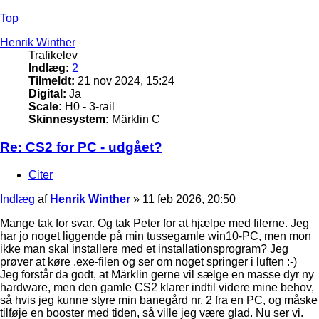
Top
Henrik Winther
Trafikelev
Indlæg:
2
Tilmeldt:
21 nov 2024, 15:24
Digital:
Ja
Scale:
H0 - 3-rail
Skinnesystem:
Märklin C
Re: CS2 for PC - udgået?
Citer
Indlæg
af
Henrik Winther
»
11 feb 2026, 20:50
Mange tak for svar. Og tak Peter for at hjælpe med filerne. Jeg
har jo noget liggende på min tussegamle win10-PC, men mon
ikke man skal installere med et installationsprogram? Jeg
prøver at køre .exe-filen og ser om noget springer i luften :-)
Jeg forstår da godt, at Märklin gerne vil sælge en masse dyr ny
hardware, men den gamle CS2 klarer indtil videre mine behov,
så hvis jeg kunne styre min banegård nr. 2 fra en PC, og måske
tilføje en booster med tiden, så ville jeg være glad. Nu ser vi.