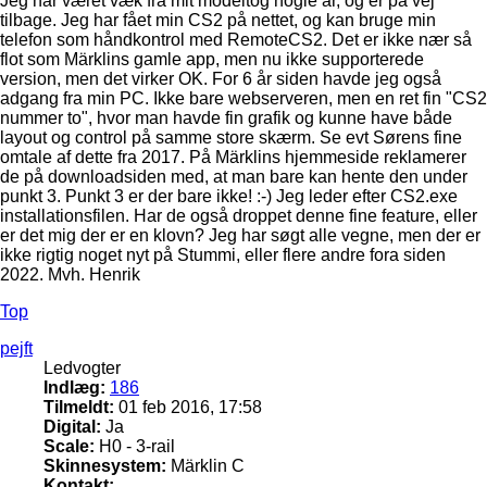
Jeg har været væk fra mit modeltog nogle år, og er på vej
tilbage. Jeg har fået min CS2 på nettet, og kan bruge min
telefon som håndkontrol med RemoteCS2. Det er ikke nær så
flot som Märklins gamle app, men nu ikke supporterede
version, men det virker OK. For 6 år siden havde jeg også
adgang fra min PC. Ikke bare webserveren, men en ret fin "CS2
nummer to", hvor man havde fin grafik og kunne have både
layout og control på samme store skærm. Se evt Sørens fine
omtale af dette fra 2017. På Märklins hjemmeside reklamerer
de på downloadsiden med, at man bare kan hente den under
punkt 3. Punkt 3 er der bare ikke! :-) Jeg leder efter CS2.exe
installationsfilen. Har de også droppet denne fine feature, eller
er det mig der er en klovn? Jeg har søgt alle vegne, men der er
ikke rigtig noget nyt på Stummi, eller flere andre fora siden
2022. Mvh. Henrik
Top
pejft
Ledvogter
Indlæg:
186
Tilmeldt:
01 feb 2016, 17:58
Digital:
Ja
Scale:
H0 - 3-rail
Skinnesystem:
Märklin C
Kontakt: