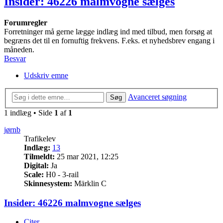
Insider: 46226 malmvogne sælges
Forumregler
Forretninger må gerne lægge indlæg ind med tilbud, men forsøg at
begræns det til en fornuftig frekvens. F.eks. et nyhedsbrev engang i
måneden.
Besvar
Udskriv emne
Avanceret søgning
Søg
1 indlæg • Side
1
af
1
jørnb
Trafikelev
Indlæg:
13
Tilmeldt:
25 mar 2021, 12:25
Digital:
Ja
Scale:
H0 - 3-rail
Skinnesystem:
Märklin C
Insider: 46226 malmvogne sælges
Citer