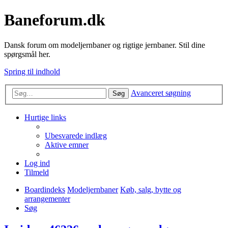
Baneforum.dk
Dansk forum om modeljernbaner og rigtige jernbaner. Stil dine
spørgsmål her.
Spring til indhold
Avanceret søgning
Søg
Hurtige links
Ubesvarede indlæg
Aktive emner
Log ind
Tilmeld
Boardindeks
Modeljernbaner
Køb, salg, bytte og
arrangementer
Søg