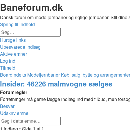
Baneforum.dk
Dansk forum om modeljernbaner og rigtige jernbaner. Stil dine 
Spring til indhold
Avanceret
Søg
søgning
Hurtige links
Ubesvarede indlæg
Aktive emner
Log ind
Tilmeld
Boardindeks
Modeljernbaner
Køb, salg, bytte og arrangemente
Søg
Insider: 46226 malmvogne sælges
Forumregler
Forretninger må gerne lægge indlæg ind med tilbud, men forsøg 
Besvar
Udskriv emne
Avanceret
Søg
søgning
1 indlæg • Side
1
af
1