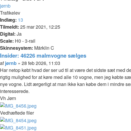
jørnb
Trafikelev
Indlæg:
13
Tilmeldt:
25 mar 2021, 12:25
Digital:
Ja
Scale:
H0 - 3-rail
Skinnesystem:
Märklin C
Insider: 46226 malmvogne sælges
Citer
Indlæg
af
jørnb
»
28 feb 2026, 11:03
Har netop købt hvad der ser ud til at være det sidste sæt med d
rigtig mulighed for at køre med alle 10 vogne, men jeg købte sæt
nye vogne. Lidt ærgerligt at man ikke kan købe dem i mindre serie
interesserede.
Vh Jørn
Vedhæftede filer