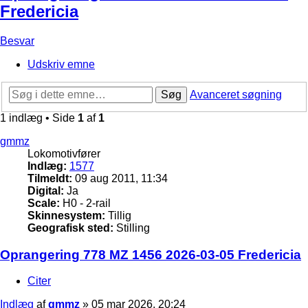
Fredericia
Besvar
Udskriv emne
Søg
Avanceret søgning
1 indlæg • Side
1
af
1
gmmz
Lokomotivfører
Indlæg:
1577
Tilmeldt:
09 aug 2011, 11:34
Digital:
Ja
Scale:
H0 - 2-rail
Skinnesystem:
Tillig
Geografisk sted:
Stilling
Oprangering 778 MZ 1456 2026-03-05 Fredericia
Citer
Indlæg
af
gmmz
»
05 mar 2026, 20:24