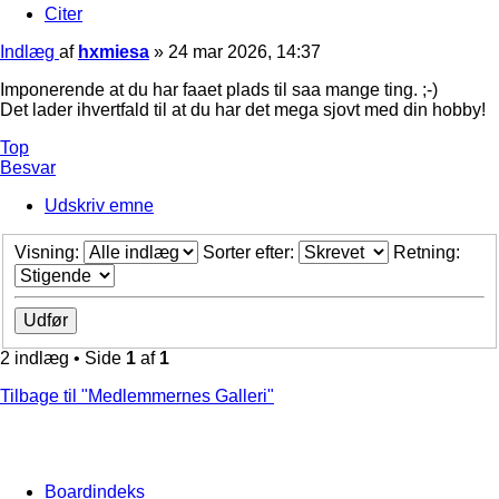
Citer
Indlæg
af
hxmiesa
»
24 mar 2026, 14:37
Imponerende at du har faaet plads til saa mange ting. ;-)
Det lader ihvertfald til at du har det mega sjovt med din hobby!
Top
Besvar
Udskriv emne
Visning:
Sorter efter:
Retning:
2 indlæg • Side
1
af
1
Tilbage til "Medlemmernes Galleri"
Boardindeks