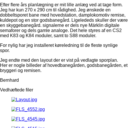
Efter flere års planlægning er mit lille anlæg ved at tage form.
Jeg har kun 270 x 290 cm til rådighed. Jeg ønskede en
dobbeltsporet bane med hovedstation, damplokomotiv remise,
kuldepot og en stor godsbanegård. Ligelededs skuller der være
en skyggebanegård. signalerne er dels nye Märklin digitale
semaforer og dels gamle analoge. Det hele styres af en CS2
med K83 og K84 moduler, samt to S88 moduler.
For nylig har jeg installeret køreledning til de fleste synlige
spor.
Jeg endte med den layout der er vist på vedlagte sporplan.
Her er nogle billeder af hovedbanegården, godsbanegården, et
bryggeri og remisen.
Bernhard
Vedhæftede filer