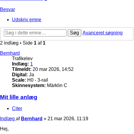
Besvar
Udskriv emne
Søg
Avanceret søgning
2 indlæg • Side
1
af
1
Bernhard
Trafikelev
Indlæg:
1
Tilmeldt:
20 mar 2026, 14:52
Digital:
Ja
Scale:
H0 - 3-rail
Skinnesystem:
Märklin C
Mit lille anlæg
Citer
Indlæg
af
Bernhard
»
21 mar 2026, 11:19
Hej,