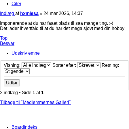
Citer
Indlæg
af
hxmiesa
»
24 mar 2026, 14:37
Imponerende at du har faaet plads til saa mange ting. ;-)
Det lader ihvertfald til at du har det mega sjovt med din hobby!
Top
Besvar
Udskriv emne
Visning:
Sorter efter:
Retning:
2 indlæg • Side
1
af
1
Tilbage til "Medlemmernes Galleri"
Boardindeks