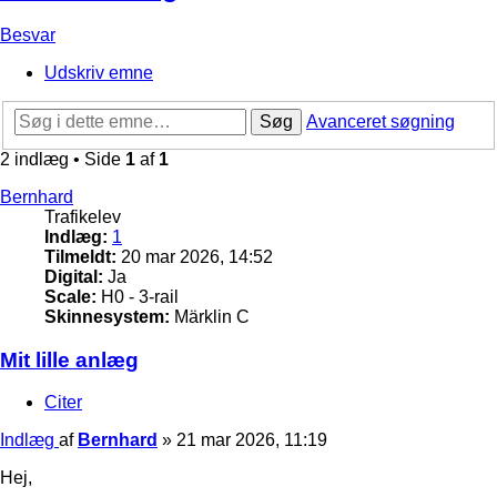
Besvar
Udskriv emne
Søg
Avanceret søgning
2 indlæg • Side
1
af
1
Bernhard
Trafikelev
Indlæg:
1
Tilmeldt:
20 mar 2026, 14:52
Digital:
Ja
Scale:
H0 - 3-rail
Skinnesystem:
Märklin C
Mit lille anlæg
Citer
Indlæg
af
Bernhard
»
21 mar 2026, 11:19
Hej,