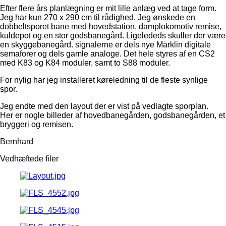
Efter flere års planlægning er mit lille anlæg ved at tage form.
Jeg har kun 270 x 290 cm til rådighed. Jeg ønskede en
dobbeltsporet bane med hovedstation, damplokomotiv remise,
kuldepot og en stor godsbanegård. Ligelededs skuller der være
en skyggebanegård. signalerne er dels nye Märklin digitale
semaforer og dels gamle analoge. Det hele styres af en CS2
med K83 og K84 moduler, samt to S88 moduler.
For nylig har jeg installeret køreledning til de fleste synlige
spor.
Jeg endte med den layout der er vist på vedlagte sporplan.
Her er nogle billeder af hovedbanegården, godsbanegården, et
bryggeri og remisen.
Bernhard
Vedhæftede filer