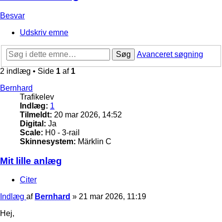
Besvar
Udskriv emne
Søg
Avanceret søgning
2 indlæg • Side
1
af
1
Bernhard
Trafikelev
Indlæg:
1
Tilmeldt:
20 mar 2026, 14:52
Digital:
Ja
Scale:
H0 - 3-rail
Skinnesystem:
Märklin C
Mit lille anlæg
Citer
Indlæg
af
Bernhard
»
21 mar 2026, 11:19
Hej,