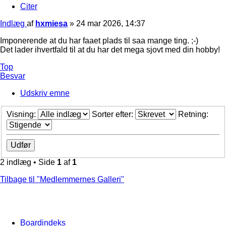
Citer
Indlæg
af
hxmiesa
»
24 mar 2026, 14:37
Imponerende at du har faaet plads til saa mange ting. ;-)
Det lader ihvertfald til at du har det mega sjovt med din hobby!
Top
Besvar
Udskriv emne
Visning:
Sorter efter:
Retning:
2 indlæg • Side
1
af
1
Tilbage til "Medlemmernes Galleri"
Boardindeks