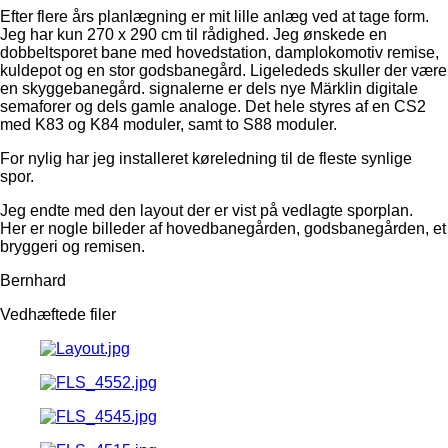
Efter flere års planlægning er mit lille anlæg ved at tage form.
Jeg har kun 270 x 290 cm til rådighed. Jeg ønskede en
dobbeltsporet bane med hovedstation, damplokomotiv remise,
kuldepot og en stor godsbanegård. Ligelededs skuller der være
en skyggebanegård. signalerne er dels nye Märklin digitale
semaforer og dels gamle analoge. Det hele styres af en CS2
med K83 og K84 moduler, samt to S88 moduler.
For nylig har jeg installeret køreledning til de fleste synlige
spor.
Jeg endte med den layout der er vist på vedlagte sporplan.
Her er nogle billeder af hovedbanegården, godsbanegården, et
bryggeri og remisen.
Bernhard
Vedhæftede filer