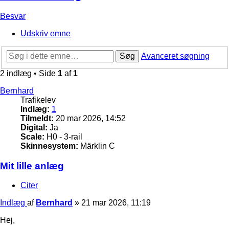
Besvar
Udskriv emne
Søg
Avanceret søgning
2 indlæg • Side
1
af
1
Bernhard
Trafikelev
Indlæg:
1
Tilmeldt:
20 mar 2026, 14:52
Digital:
Ja
Scale:
H0 - 3-rail
Skinnesystem:
Märklin C
Mit lille anlæg
Citer
Indlæg
af
Bernhard
»
21 mar 2026, 11:19
Hej,