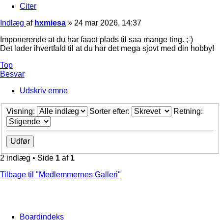
Citer
Indlæg
af
hxmiesa
»
24 mar 2026, 14:37
Imponerende at du har faaet plads til saa mange ting. ;-)
Det lader ihvertfald til at du har det mega sjovt med din hobby!
Top
Besvar
Udskriv emne
Visning:
Sorter efter:
Retning:
2 indlæg • Side
1
af
1
Tilbage til "Medlemmernes Galleri"
Boardindeks