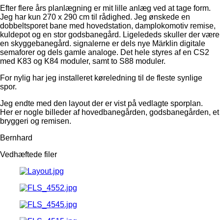
Efter flere års planlægning er mit lille anlæg ved at tage form.
Jeg har kun 270 x 290 cm til rådighed. Jeg ønskede en
dobbeltsporet bane med hovedstation, damplokomotiv remise,
kuldepot og en stor godsbanegård. Ligelededs skuller der være
en skyggebanegård. signalerne er dels nye Märklin digitale
semaforer og dels gamle analoge. Det hele styres af en CS2
med K83 og K84 moduler, samt to S88 moduler.
For nylig har jeg installeret køreledning til de fleste synlige
spor.
Jeg endte med den layout der er vist på vedlagte sporplan.
Her er nogle billeder af hovedbanegården, godsbanegården, et
bryggeri og remisen.
Bernhard
Vedhæftede filer