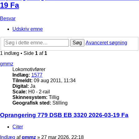
19 Fa
Besvar
Udskriv emne
Søg
Avanceret søgning
1 indlæg • Side
1
af
1
gmmz
Lokomotivfører
Indlæg:
1577
Tilmeldt:
09 aug 2011, 11:34
Digital:
Ja
Scale:
H0 - 2-rail
Skinnesystem:
Tillig
Geografisk sted:
Stilling
Oprangering 779 DSB EB 3320 2026-03-19 Fa
Citer
Indlæg
af
gmmz
»
27 mar 2026, 22:18