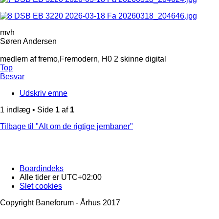
mvh
Søren Andersen
medlem af fremo,Fremodern, H0 2 skinne digital
Top
Besvar
Udskriv emne
1 indlæg • Side
1
af
1
Tilbage til "Alt om de rigtige jernbaner"
Boardindeks
Alle tider er
UTC+02:00
Slet cookies
Copyright Baneforum - Århus 2017