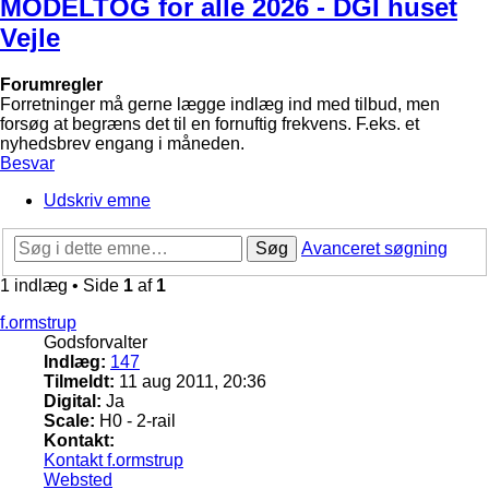
MODELTOG for alle 2026 - DGI huset
Vejle
Forumregler
Forretninger må gerne lægge indlæg ind med tilbud, men
forsøg at begræns det til en fornuftig frekvens. F.eks. et
nyhedsbrev engang i måneden.
Besvar
Udskriv emne
Søg
Avanceret søgning
1 indlæg • Side
1
af
1
f.ormstrup
Godsforvalter
Indlæg:
147
Tilmeldt:
11 aug 2011, 20:36
Digital:
Ja
Scale:
H0 - 2-rail
Kontakt:
Kontakt f.ormstrup
Websted