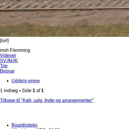
[/url]
mvh Flemming
Videoer
SVJMJK
Top
Besvar
Udskriv emne
1 indlæg • Side
1
af
1
Tilbage til "Køb, salg, bytte og arrangementer"
Boardindeks