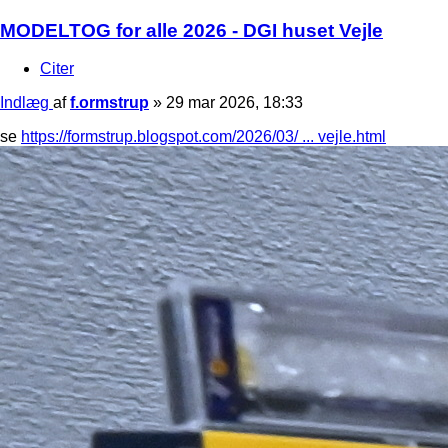
MODELTOG for alle 2026 - DGI huset Vejle
Citer
Indlæg
af
f.ormstrup
»
29 mar 2026, 18:33
se
https://formstrup.blogspot.com/2026/03/ ... vejle.html