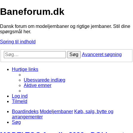
Baneforum.dk
Dansk forum om modeljernbaner og rigtige jernbaner. Stil dine
spørgsmål her.
Spring til indhold
Søg
Avanceret søgning
Hurtige links
Ubesvarede indlæg
Aktive emner
Log ind
Tilmeld
Boardindeks
Modeljernbaner
Køb, salg, bytte og
arrangementer
Søg