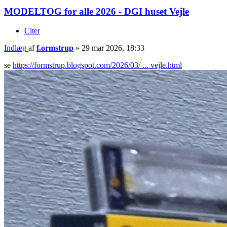
MODELTOG for alle 2026 - DGI huset Vejle
Citer
Indlæg
af
f.ormstrup
»
29 mar 2026, 18:33
se
https://formstrup.blogspot.com/2026/03/ ... vejle.html