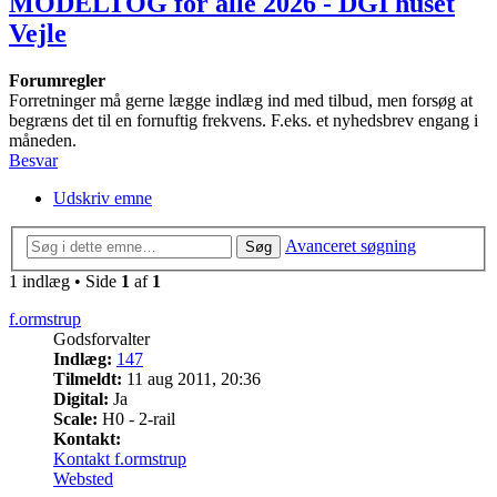
MODELTOG for alle 2026 - DGI huset
Vejle
Forumregler
Forretninger må gerne lægge indlæg ind med tilbud, men forsøg at
begræns det til en fornuftig frekvens. F.eks. et nyhedsbrev engang i
måneden.
Besvar
Udskriv emne
Avanceret søgning
Søg
1 indlæg • Side
1
af
1
f.ormstrup
Godsforvalter
Indlæg:
147
Tilmeldt:
11 aug 2011, 20:36
Digital:
Ja
Scale:
H0 - 2-rail
Kontakt:
Kontakt f.ormstrup
Websted