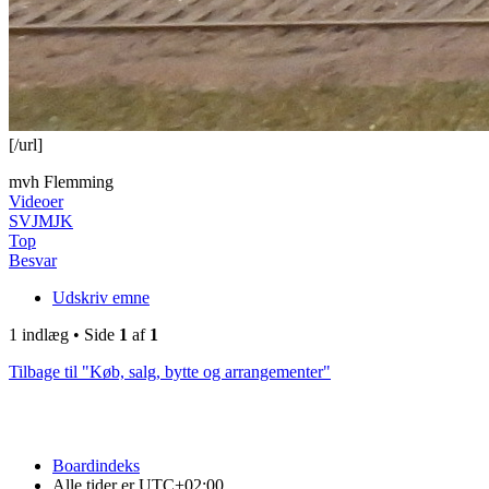
[/url]
mvh Flemming
Videoer
SVJMJK
Top
Besvar
Udskriv emne
1 indlæg • Side
1
af
1
Tilbage til "Køb, salg, bytte og arrangementer"
Boardindeks
Alle tider er
UTC+02:00