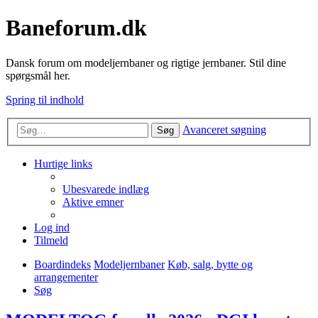
Baneforum.dk
Dansk forum om modeljernbaner og rigtige jernbaner. Stil dine
spørgsmål her.
Spring til indhold
Avanceret søgning
Søg
Hurtige links
Ubesvarede indlæg
Aktive emner
Log ind
Tilmeld
Boardindeks
Modeljernbaner
Køb, salg, bytte og
arrangementer
Søg