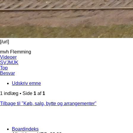
[/url]
mvh Flemming
Videoer
SVJMJK
Top
Besvar
Udskriv emne
1 indlæg • Side
1
af
1
Tilbage til "Køb, salg, bytte og arrangementer"
Boardindeks