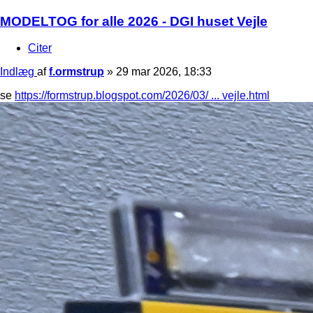
MODELTOG for alle 2026 - DGI huset Vejle
Citer
Indlæg
af
f.ormstrup
»
29 mar 2026, 18:33
se
https://formstrup.blogspot.com/2026/03/ ... vejle.html