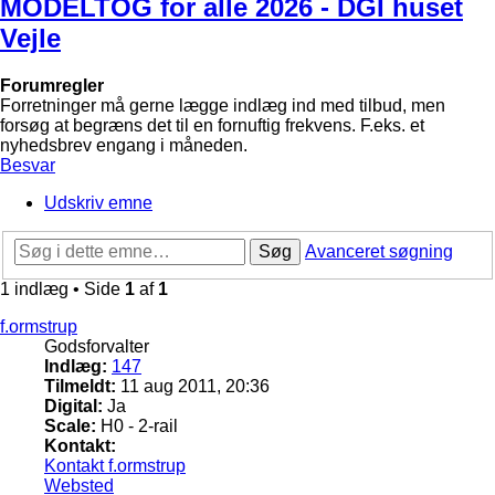
MODELTOG for alle 2026 - DGI huset
Vejle
Forumregler
Forretninger må gerne lægge indlæg ind med tilbud, men
forsøg at begræns det til en fornuftig frekvens. F.eks. et
nyhedsbrev engang i måneden.
Besvar
Udskriv emne
Søg
Avanceret søgning
1 indlæg • Side
1
af
1
f.ormstrup
Godsforvalter
Indlæg:
147
Tilmeldt:
11 aug 2011, 20:36
Digital:
Ja
Scale:
H0 - 2-rail
Kontakt:
Kontakt f.ormstrup
Websted