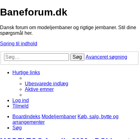
Baneforum.dk
Dansk forum om modeljernbaner og rigtige jernbaner. Stil dine
spørgsmål her.
Spring til indhold
Søg
Avanceret søgning
Hurtige links
Ubesvarede indlæg
Aktive emner
Log ind
Tilmeld
Boardindeks
Modeljernbaner
Køb, salg, bytte og
arrangementer
Søg