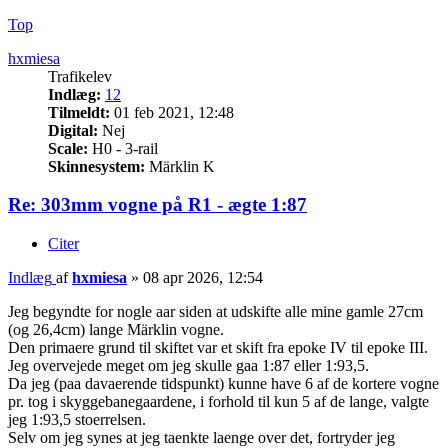
Top
hxmiesa
Trafikelev
Indlæg:
12
Tilmeldt:
01 feb 2021, 12:48
Digital:
Nej
Scale:
H0 - 3-rail
Skinnesystem:
Märklin K
Re: 303mm vogne på R1 - ægte 1:87
Citer
Indlæg
af
hxmiesa
»
08 apr 2026, 12:54
Jeg begyndte for nogle aar siden at udskifte alle mine gamle 27cm
(og 26,4cm) lange Märklin vogne.
Den primaere grund til skiftet var et skift fra epoke IV til epoke III.
Jeg overvejede meget om jeg skulle gaa 1:87 eller 1:93,5.
Da jeg (paa davaerende tidspunkt) kunne have 6 af de kortere vogne
pr. tog i skyggebanegaardene, i forhold til kun 5 af de lange, valgte
jeg 1:93,5 stoerrelsen.
Selv om jeg synes at jeg taenkte laenge over det, fortryder jeg