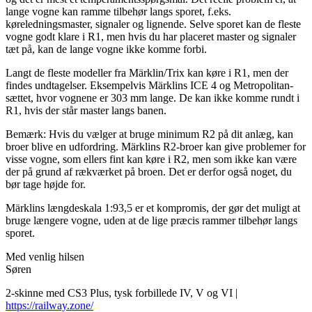
lange vogne kan ramme tilbehør langs sporet, f.eks.
køreledningsmaster, signaler og lignende. Selve sporet kan de fleste
vogne godt klare i R1, men hvis du har placeret master og signaler
tæt på, kan de lange vogne ikke komme forbi.
Langt de fleste modeller fra Märklin/Trix kan køre i R1, men der
findes undtagelser. Eksempelvis Märklins ICE 4 og Metropolitan-
sættet, hvor vognene er 303 mm lange. De kan ikke komme rundt i
R1, hvis der står master langs banen.
Bemærk: Hvis du vælger at bruge minimum R2 på dit anlæg, kan
broer blive en udfordring. Märklins R2-broer kan give problemer for
visse vogne, som ellers fint kan køre i R2, men som ikke kan være
der på grund af rækværket på broen. Det er derfor også noget, du
bør tage højde for.
Märklins længdeskala 1:93,5 er et kompromis, der gør det muligt at
bruge længere vogne, uden at de lige præcis rammer tilbehør langs
sporet.
Med venlig hilsen
Søren
2-skinne med CS3 Plus, tysk forbillede IV, V og VI |
https://railway.zone/