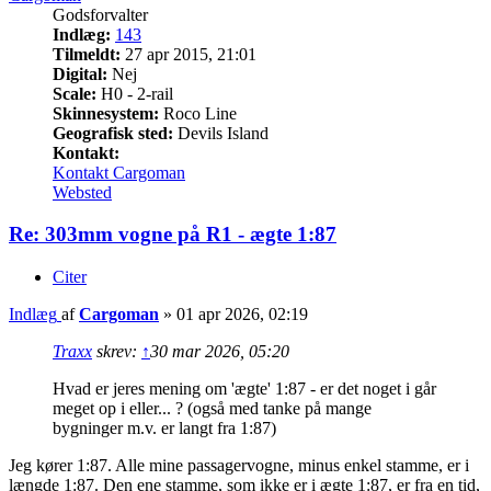
Godsforvalter
Indlæg:
143
Tilmeldt:
27 apr 2015, 21:01
Digital:
Nej
Scale:
H0 - 2-rail
Skinnesystem:
Roco Line
Geografisk sted:
Devils Island
Kontakt:
Kontakt Cargoman
Websted
Re: 303mm vogne på R1 - ægte 1:87
Citer
Indlæg
af
Cargoman
»
01 apr 2026, 02:19
Traxx
skrev:
↑
30 mar 2026, 05:20
Hvad er jeres mening om 'ægte' 1:87 - er det noget i går
meget op i eller... ? (også med tanke på mange
bygninger m.v. er langt fra 1:87)
Jeg kører 1:87. Alle mine passagervogne, minus enkel stamme, er i
længde 1:87. Den ene stamme, som ikke er i ægte 1:87, er fra en tid,