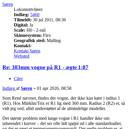
Søren
Lokomotivfører
Indlæg:
5460
Tilmeldt:
30 jul 2011, 08:36
Digital:
Ja
Scale:
H0 - 2-rail
Skinnesystem:
Flex
Geografisk sted:
Malling
Kontakt:
Kontakt Søren
Websted
Re: 303mm vogne på R1 - ægte 1:87
Citer
Indlæg
af
Søren
»
01 apr 2026, 08:58
Som René nævner, findes der vogne, der ikke kan køre i radius 1
(R1). Hos Märklin/Trix er R1 lig med 360 mm. Radius 2 (R2) er, så
vidt jeg ved, altid understøttet af de almindelige modeller.
Det største problem med lange vogne i R1 handler ikke om
udseendet i kurver – det ser ofte lidt spøjst ud i alle standardradier,
og det er mest et temperamentsspørgsmål. Det reelle problem er, at