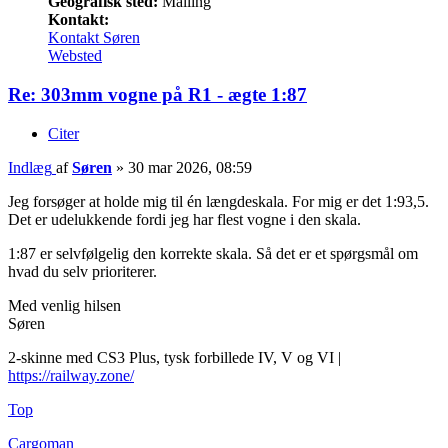
Geografisk sted:
Malling
Kontakt:
Kontakt Søren
Websted
Re: 303mm vogne på R1 - ægte 1:87
Citer
Indlæg
af
Søren
»
30 mar 2026, 08:59
Jeg forsøger at holde mig til én længdeskala. For mig er det 1:93,5.
Det er udelukkende fordi jeg har flest vogne i den skala.
1:87 er selvfølgelig den korrekte skala. Så det er et spørgsmål om
hvad du selv prioriterer.
Med venlig hilsen
Søren
2-skinne med CS3 Plus, tysk forbillede IV, V og VI |
https://railway.zone/
Top
Cargoman