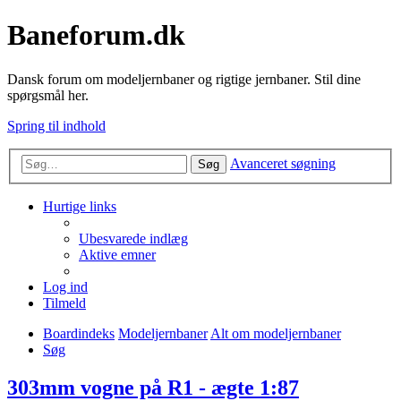
Baneforum.dk
Dansk forum om modeljernbaner og rigtige jernbaner. Stil dine
spørgsmål her.
Spring til indhold
Avanceret søgning
Søg
Hurtige links
Ubesvarede indlæg
Aktive emner
Log ind
Tilmeld
Boardindeks
Modeljernbaner
Alt om modeljernbaner
Søg
303mm vogne på R1 - ægte 1:87