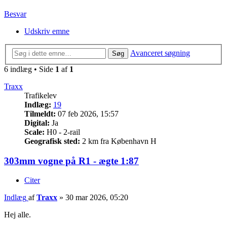
Besvar
Udskriv emne
Avanceret søgning
Søg
6 indlæg • Side
1
af
1
Traxx
Trafikelev
Indlæg:
19
Tilmeldt:
07 feb 2026, 15:57
Digital:
Ja
Scale:
H0 - 2-rail
Geografisk sted:
2 km fra København H
303mm vogne på R1 - ægte 1:87
Citer
Indlæg
af
Traxx
»
30 mar 2026, 05:20
Hej alle.