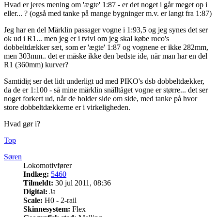
Hvad er jeres mening om 'ægte' 1:87 - er det noget i går meget op i
eller... ? (også med tanke på mange bygninger m.v. er langt fra 1:87)
Jeg har en del Märklin passager vogne i 1:93,5 og jeg synes det ser
ok ud i R1... men jeg er i tvivl om jeg skal købe roco's
dobbeltdækker sæt, som er 'ægte' 1:87 og vognene er ikke 282mm,
men 303mm.. det er måske ikke den bedste ide, når man har en del
R1 (360mm) kurver?
Samtidig ser det lidt underligt ud med PIKO's dsb dobbeltdækker,
da de er 1:100 - så mine märklin snälltåget vogne er større... det ser
noget forkert ud, når de holder side om side, med tanke på hvor
store dobbeltdækkerne er i virkeligheden.
Hvad gør i?
Top
Søren
Lokomotivfører
Indlæg:
5460
Tilmeldt:
30 jul 2011, 08:36
Digital:
Ja
Scale:
H0 - 2-rail
Skinnesystem:
Flex