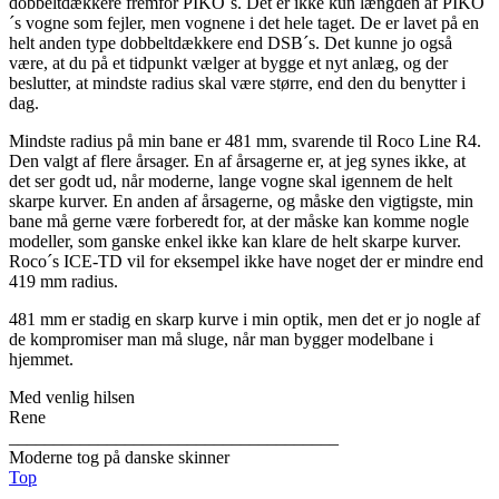
dobbeltdækkere fremfor PIKO´s. Det er ikke kun længden af PIKO
´s vogne som fejler, men vognene i det hele taget. De er lavet på en
helt anden type dobbeltdækkere end DSB´s. Det kunne jo også
være, at du på et tidpunkt vælger at bygge et nyt anlæg, og der
beslutter, at mindste radius skal være større, end den du benytter i
dag.
Mindste radius på min bane er 481 mm, svarende til Roco Line R4.
Den valgt af flere årsager. En af årsagerne er, at jeg synes ikke, at
det ser godt ud, når moderne, lange vogne skal igennem de helt
skarpe kurver. En anden af årsagerne, og måske den vigtigste, min
bane må gerne være forberedt for, at der måske kan komme nogle
modeller, som ganske enkel ikke kan klare de helt skarpe kurver.
Roco´s ICE-TD vil for eksempel ikke have noget der er mindre end
419 mm radius.
481 mm er stadig en skarp kurve i min optik, men det er jo nogle af
de kompromiser man må sluge, når man bygger modelbane i
hjemmet.
Med venlig hilsen
Rene
_____________________________________
Moderne tog på danske skinner
Top