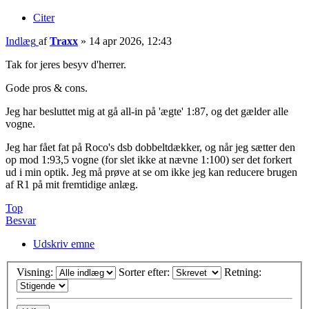
Citer
Indlæg
af
Traxx
»
14 apr 2026, 12:43
Tak for jeres besyv d'herrer.
Gode pros & cons.
Jeg har besluttet mig at gå all-in på 'ægte' 1:87, og det gælder alle
vogne.
Jeg har fået fat på Roco's dsb dobbeltdækker, og når jeg sætter den
op mod 1:93,5 vogne (for slet ikke at nævne 1:100) ser det forkert
ud i min optik. Jeg må prøve at se om ikke jeg kan reducere brugen
af R1 på mit fremtidige anlæg.
Top
Besvar
Udskriv emne
Visning:
Sorter efter:
Retning: