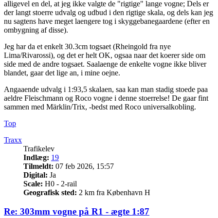
alligevel en del, at jeg ikke valgte de "rigtige" lange vogne; Dels er
der langt stoerre udvalg og udbud i den rigtige skala, og dels kan jeg
nu sagtens have meget laengere tog i skyggebanegaardene (efter en
ombygning af disse).
Jeg har da et enkelt 30.3cm togsaet (Rheingold fra nye
Lima/Rivarossi), og det er helt OK, ogsaa naar det koerer side om
side med de andre togsaet. Saalaenge de enkelte vogne ikke bliver
blandet, gaar det lige an, i mine oejne.
Angaaende udvalg i 1:93,5 skalaen, saa kan man stadig stoede paa
aeldre Fleischmann og Roco vogne i denne stoerrelse! De gaar fint
sammen med Märklin/Trix, -bedst med Roco universalkobling.
Top
Traxx
Trafikelev
Indlæg:
19
Tilmeldt:
07 feb 2026, 15:57
Digital:
Ja
Scale:
H0 - 2-rail
Geografisk sted:
2 km fra København H
Re: 303mm vogne på R1 - ægte 1:87