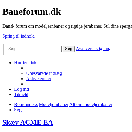
Baneforum.dk
Dansk forum om modeljernbaner og rigtige jernbaner. Stil dine spørgs
Spring til indhold
Avanceret søgning
Søg
Hurtige links
Ubesvarede indlæg
Aktive emner
Log ind
Tilmeld
Boardindeks
Modeljernbaner
Alt om modeljernbaner
Søg
Skæv ACME EA