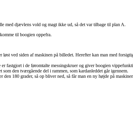
le med djævlens vold og magt ikke ud, så det var tilbage til plan A.
ne komme til boogien oppefra.
ger løst ved siden af maskinen på billedet. Herefter kan man med forsig
er fastgjort i de føromtalte messingskruer og giver boogien vippefunkt
det som den tværgående del i rammen, som kardanleddet går igennem.
er den 180 grader, så op bliver ned, så får man en ny højde på maskinen, o