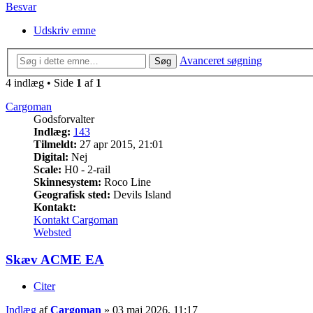
Besvar
Udskriv emne
Avanceret søgning
Søg
4 indlæg • Side
1
af
1
Cargoman
Godsforvalter
Indlæg:
143
Tilmeldt:
27 apr 2015, 21:01
Digital:
Nej
Scale:
H0 - 2-rail
Skinnesystem:
Roco Line
Geografisk sted:
Devils Island
Kontakt:
Kontakt Cargoman
Websted
Skæv ACME EA
Citer
Indlæg
af
Cargoman
»
03 maj 2026, 11:17