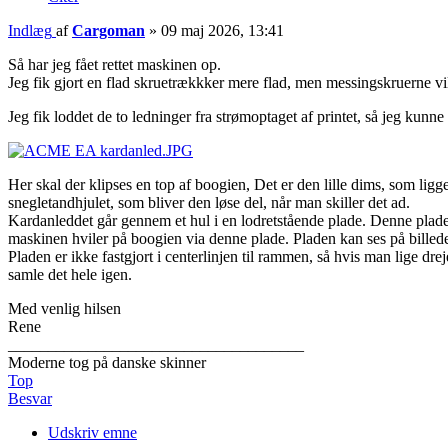
Indlæg
af
Cargoman
»
09 maj 2026, 13:41
Så har jeg fået rettet maskinen op.
Jeg fik gjort en flad skruetrækkker mere flad, men messingskruerne vil
Jeg fik loddet de to ledninger fra strømoptaget af printet, så jeg kun
Her skal der klipses en top af boogien, Det er den lille dims, som lig
snegletandhjulet, som bliver den løse del, når man skiller det ad.
Kardanleddet går gennem et hul i en lodretstående plade. Denne plade 
maskinen hviler på boogien via denne plade. Pladen kan ses på bille
Pladen er ikke fastgjort i centerlinjen til rammen, så hvis man lige drej
samle det hele igen.
Med venlig hilsen
Rene
_____________________________________
Moderne tog på danske skinner
Top
Besvar
Udskriv emne