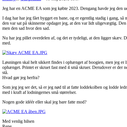
Jeg har en ACME EA som jeg købte 2023. Dengang havde jeg den ude af
I dag har har jeg fået bygget en bane, og er egentlig stadig i gang, s
den var sat på skinnerne opdager jeg, at den var lidt uligevægtig. Den 
men den sad hvor den sad.
Nu har jeg pillet overdelen af, og det er tydeligt, at den ligger skæv
med.
Løsningen skal helt sikkert findes i ophænget af boogien, men jeg er 
ophænget. Printet er skruet fast med 4 små skruer. Derudover er der nogl
stå.
Hvad gør jeg herfra?
Som jeg jeg ser det, så er jeg nød til at fatte loddekolben og lodde le
med i kraft af lodningernes små størrelser.
Nogen gode idéér eller skal jeg bare fatte mod?
Med venlig hilsen
Rene