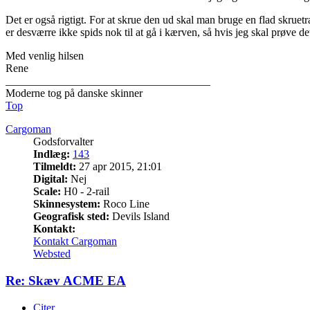
Det er også rigtigt. For at skrue den ud skal man bruge en flad skrue
er desværre ikke spids nok til at gå i kærven, så hvis jeg skal prøve det
Med venlig hilsen
Rene
_____________________________________
Moderne tog på danske skinner
Top
Cargoman
Godsforvalter
Indlæg:
143
Tilmeldt:
27 apr 2015, 21:01
Digital:
Nej
Scale:
H0 - 2-rail
Skinnesystem:
Roco Line
Geografisk sted:
Devils Island
Kontakt:
Kontakt Cargoman
Websted
Re: Skæv ACME EA
Citer