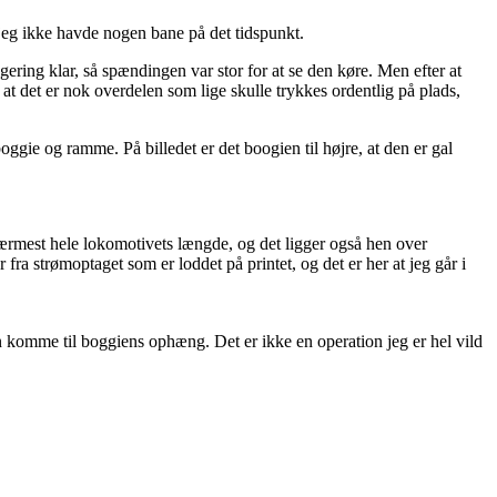
eg ikke havde nogen bane på det tidspunkt.
ering klar, så spændingen var stor for at se den køre. Men efter at
 at det er nok overdelen som lige skulle trykkes ordentlig på plads,
ggie og ramme. På billedet er det boogien til højre, at den er gal
nærmest hele lokomotivets længde, og det ligger også hen over
 fra strømoptaget som er loddet på printet, og det er her at jeg går i
 kan komme til boggiens ophæng. Det er ikke en operation jeg er hel vild