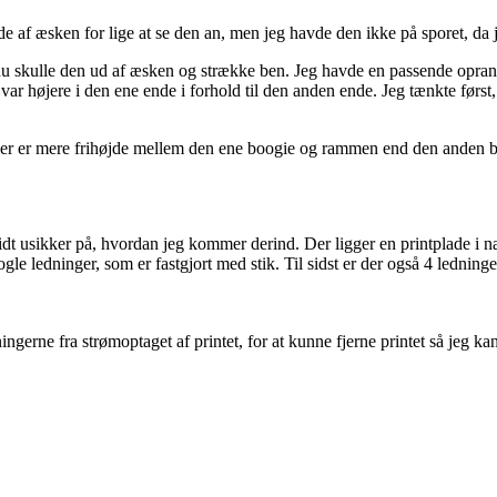
 æsken for lige at se den an, men jeg havde den ikke på sporet, da j
å nu skulle den ud af æsken og strække ben. Jeg havde en passende oprang
var højere i den ene ende i forhold til den anden ende. Jeg tænkte først,
. Der er mere frihøjde mellem den ene boogie og rammen end den anden bo
lidt usikker på, hvordan jeg kommer derind. Der ligger en printplade i 
e ledninger, som er fastgjort med stik. Til sidst er der også 4 ledninger
dningerne fra strømoptaget af printet, for at kunne fjerne printet så jeg