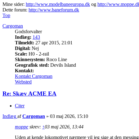
Mine sider:
http://www.modelbaneeuropa.dk
og
http://www.moppe.d
Dette forum:
http://www.baneforum.dk
Top
Cargoman
Godsforvalter
Indlæg:
143
Tilmeldt:
27 apr 2015, 21:01
Digital:
Nej
Scale:
H0 - 2-rail
Skinnesystem:
Roco Line
Geografisk sted:
Devils Island
Kontakt:
Kontakt Cargoman
Websted
Re: Skæv ACME EA
Citer
Indlæg
af
Cargoman
»
03 maj 2026, 15:10
moppe
skrev:
↑
03 maj 2026, 13:44
Uden at kende lokomotivet nærmere vil jeg sige at den messingsk