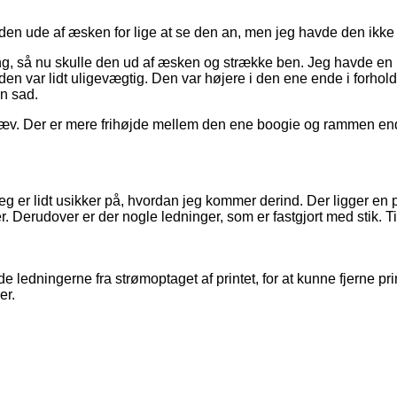
 ude af æsken for lige at se den an, men jeg havde den ikke p
gang, så nu skulle den ud af æsken og strække ben. Jeg havde en
den var lidt uligevægtig. Den var højere i den ene ende i forhold
en sad.
er skæv. Der er mere frihøjde mellem den ene boogie og rammen e
eg er lidt usikker på, hvordan jeg kommer derind. Der ligger en 
 Derudover er der nogle ledninger, som er fastgjort med stik. Ti
dde ledningerne fra strømoptaget af printet, for at kunne fjerne 
er.