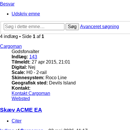
Besvar
Udskriv emne
Søg
Avanceret søgning
4 indlæg • Side
1
af
1
Cargoman
Godsforvalter
Indlæg:
143
Tilmeldt:
27 apr 2015, 21:01
Digital:
Nej
Scale:
H0 - 2-rail
Skinnesystem:
Roco Line
Geografisk sted:
Devils Island
Kontakt:
Kontakt Cargoman
Websted
Skæv ACME EA
Citer