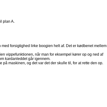
l plan A.
an med forsigtighed lirke boogien helt af. Det er kødbenet mellem
gien vippefunktionen, når man for eksempel kører op og ned af
som kardanleddet går igennem.
 på maskinen, og det var det der skulle til, for at rette den op.