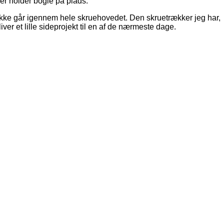
er holder bogie på plads.
 ikke går igennem hele skruehovedet. Den skruetrækker jeg har,
iver et lille sideprojekt til en af de nærmeste dage.