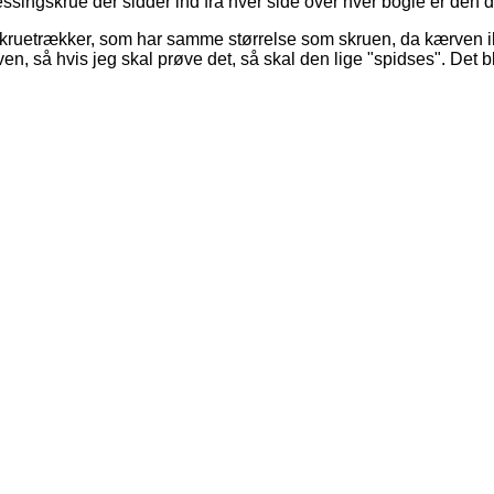
singskrue der sidder ind fra hver side over hver bogie er den d
ad skruetrækker, som har samme størrelse som skruen, da kærven
en, så hvis jeg skal prøve det, så skal den lige "spidses". Det bl