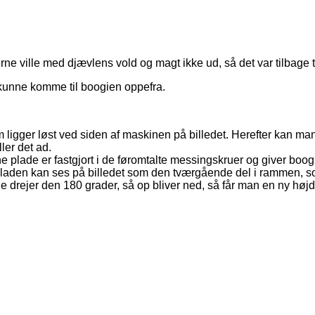
ne ville med djævlens vold og magt ikke ud, så det var tilbage ti
eg kunne komme til boogien oppefra.
om ligger løst ved siden af maskinen på billedet. Herefter kan m
ler det ad.
 plade er fastgjort i de føromtalte messingskruer og giver boo
 Pladen kan ses på billedet som den tværgående del i rammen, 
ge drejer den 180 grader, så op bliver ned, så får man en ny højde