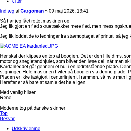
Citer
Indlæg
af
Cargoman
»
09 maj 2026, 13:41
Så har jeg fået rettet maskinen op.
Jeg fik gjort en flad skruetrækkker mere flad, men messingskruer
Jeg fik loddet de to ledninger fra strømoptaget af printet, så j
Her skal der klipses en top af boogien, Det er den lille dims, s
motor og snegletandhjulet, som bliver den løse del, når man skil
Kardanleddet går gennem et hul i en lodretstående plade. Denne
stigninger. Hele maskinen hviler på boogien via denne plade.
Pladen er ikke fastgjort i centerlinjen til rammen, så hvis man li
Herefter er så bare at samle det hele igen.
Med venlig hilsen
Rene
_____________________________________
Moderne tog på danske skinner
Top
Besvar
Udskriv emne