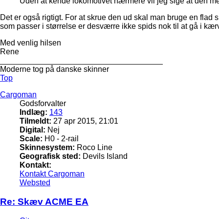
Uden at kende lokomotivet nærmere vil jeg sige at den mes
Det er også rigtigt. For at skrue den ud skal man bruge en fl
som passer i størrelse er desværre ikke spids nok til at gå i kærv
Med venlig hilsen
Rene
_____________________________________
Moderne tog på danske skinner
Top
Cargoman
Godsforvalter
Indlæg:
143
Tilmeldt:
27 apr 2015, 21:01
Digital:
Nej
Scale:
H0 - 2-rail
Skinnesystem:
Roco Line
Geografisk sted:
Devils Island
Kontakt:
Kontakt Cargoman
Websted
Re: Skæv ACME EA