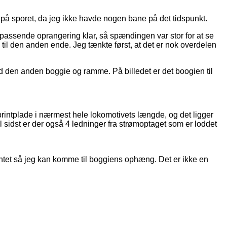
å sporet, da jeg ikke havde nogen bane på det tidspunkt.
 passende oprangering klar, så spændingen var stor for at se
 til den anden ende. Jeg tænkte først, at det er nok overdelen
nd den anden boggie og ramme. På billedet er det boogien til
printplade i nærmest hele lokomotivets længde, og det ligger
l sidst er der også 4 ledninger fra strømoptaget som er loddet
printet så jeg kan komme til boggiens ophæng. Det er ikke en