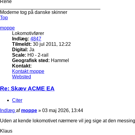
Rene
_____________________________________
Moderne tog på danske skinner
Top
moppe
Lokomotivfører
Indlæg:
4847
Tilmeldt:
30 jul 2011, 12:22
Digital:
Ja
Scale:
H0 - 2-rail
Geografisk sted:
Hammel
Kontakt:
Kontakt moppe
Websted
Re: Skæv ACME EA
Citer
Indlæg
af
moppe
»
03 maj 2026, 13:44
Uden at kende lokomotivet nærmere vil jeg sige at den messings
Klaus