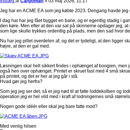
Indlæg
af
Cargoman
»
03 maj 2026, 11:17
Jeg har en ACME EA som jeg købte 2023. Dengang havde jeg den
I dag har har jeg fået bygget en bane, og er egentlig stadig i 
den køre. Men efter at den var sat på skinnerne opdager jeg, at 
som lige skulle trykkes ordentlig på plads, men den sad hvor d
Nu har jeg pillet overdelen af, og det er tydeligt, at den ligg
højre, at den er gal med.
Løsningen skal helt sikkert findes i ophænget af boogien, men j
også hen over ophænget. Printet er skruet fast med 4 små skruer.
på printet, og det er her at jeg går i stå.
Hvad gør jeg herfra?
Som jeg jeg ser det, så er jeg nød til at fatte loddekolben og lo
operation jeg er hel vild med i kraft af lodningernes små størrels
Nogen gode idéér eller skal jeg bare fatte mod?
Med venlig hilsen