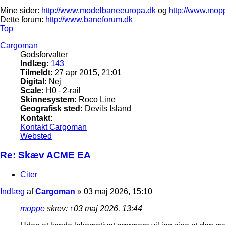
Mine sider:
http://www.modelbaneeuropa.dk
og
http://www.mop
Dette forum:
http://www.baneforum.dk
Top
Cargoman
Godsforvalter
Indlæg:
143
Tilmeldt:
27 apr 2015, 21:01
Digital:
Nej
Scale:
H0 - 2-rail
Skinnesystem:
Roco Line
Geografisk sted:
Devils Island
Kontakt:
Kontakt Cargoman
Websted
Re: Skæv ACME EA
Citer
Indlæg
af
Cargoman
»
03 maj 2026, 15:10
moppe
skrev:
↑
03 maj 2026, 13:44