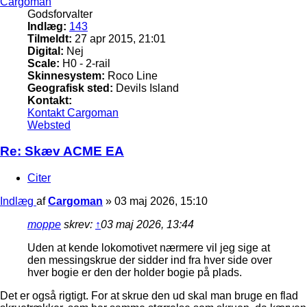
Cargoman
Godsforvalter
Indlæg:
143
Tilmeldt:
27 apr 2015, 21:01
Digital:
Nej
Scale:
H0 - 2-rail
Skinnesystem:
Roco Line
Geografisk sted:
Devils Island
Kontakt:
Kontakt Cargoman
Websted
Re: Skæv ACME EA
Citer
Indlæg
af
Cargoman
»
03 maj 2026, 15:10
moppe
skrev:
↑
03 maj 2026, 13:44
Uden at kende lokomotivet nærmere vil jeg sige at
den messingskrue der sidder ind fra hver side over
hver bogie er den der holder bogie på plads.
Det er også rigtigt. For at skrue den ud skal man bruge en flad