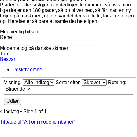
Pladen er ikke fastgjort i centerlinjen til rammen, så hvis man
lige drejer den 180 grader, så op bliver ned, så får man en ny
højde på maskinen, og det var det der skulle til, for at rette den
op. Herefter er så bare at samle det hele igen.
Med venlig hilsen
Rene
_____________________________________
Moderne tog på danske skinner
Top
Besvar
Udskriv emne
Visning:
Sorter efter:
Retning:
4 indlæg • Side
1
af
1
Tilbage til "Alt om modeljernbaner"