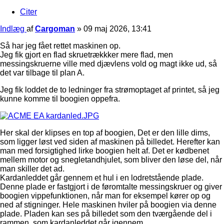
Citer
Indlæg
af
Cargoman
»
09 maj 2026, 13:41
Så har jeg fået rettet maskinen op.
Jeg fik gjort en flad skruetrækkker mere flad, men
messingskruerne ville med djævlens vold og magt ikke ud, så
det var tilbage til plan A.
Jeg fik loddet de to ledninger fra strømoptaget af printet, så jeg
kunne komme til boogien oppefra.
Her skal der klipses en top af boogien, Det er den lille dims,
som ligger løst ved siden af maskinen på billedet. Herefter kan
man med forsigtighed lirke boogien helt af. Det er kødbenet
mellem motor og snegletandhjulet, som bliver den løse del, når
man skiller det ad.
Kardanleddet går gennem et hul i en lodretstående plade.
Denne plade er fastgjort i de føromtalte messingskruer og giver
boogien vippefunktionen, når man for eksempel kører op og
ned af stigninger. Hele maskinen hviler på boogien via denne
plade. Pladen kan ses på billedet som den tværgående del i
rammen, som kardanleddet går igennem.