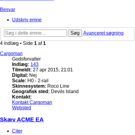
Besvar
Udskriv emne
Søg
Avanceret søgning
4 indlæg • Side
1
af
1
Cargoman
Godsforvalter
Indlæg:
143
Tilmeldt:
27 apr 2015, 21:01
Digital:
Nej
Scale:
H0 - 2-rail
Skinnesystem:
Roco Line
Geografisk sted:
Devils Island
Kontakt:
Kontakt Cargoman
Websted
Skæv ACME EA
Citer