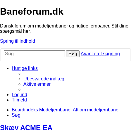
Baneforum.dk
Dansk forum om modeljernbaner og rigtige jernbaner. Stil dine
spørgsmål her.
Spring til indhold
Søg
Avanceret søgning
Hurtige links
Ubesvarede indlæg
Aktive emner
Log ind
Tilmeld
Boardindeks
Modeljernbaner
Alt om modeljernbaner
Søg
Skæv ACME EA