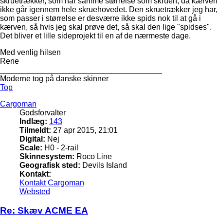
skruetrækker, som har samme størrelse som skruen, da kærven
ikke går igennem hele skruehovedet. Den skruetrækker jeg har,
som passer i størrelse er desværre ikke spids nok til at gå i
kærven, så hvis jeg skal prøve det, så skal den lige "spidses".
Det bliver et lille sideprojekt til en af de nærmeste dage.
Med venlig hilsen
Rene
_____________________________________
Moderne tog på danske skinner
Top
Cargoman
Godsforvalter
Indlæg:
143
Tilmeldt:
27 apr 2015, 21:01
Digital:
Nej
Scale:
H0 - 2-rail
Skinnesystem:
Roco Line
Geografisk sted:
Devils Island
Kontakt:
Kontakt Cargoman
Websted
Re: Skæv ACME EA