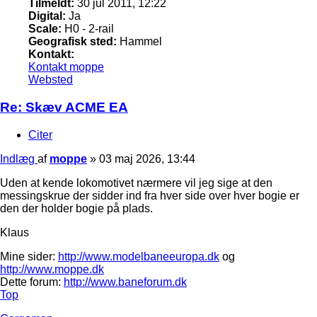
Tilmeldt:
30 jul 2011, 12:22
Digital:
Ja
Scale:
H0 - 2-rail
Geografisk sted:
Hammel
Kontakt:
Kontakt moppe
Websted
Re: Skæv ACME EA
Citer
Indlæg
af
moppe
»
03 maj 2026, 13:44
Uden at kende lokomotivet nærmere vil jeg sige at den
messingskrue der sidder ind fra hver side over hver bogie er
den der holder bogie på plads.
Klaus
Mine sider:
http://www.modelbaneeuropa.dk
og
http://www.moppe.dk
Dette forum:
http://www.baneforum.dk
Top