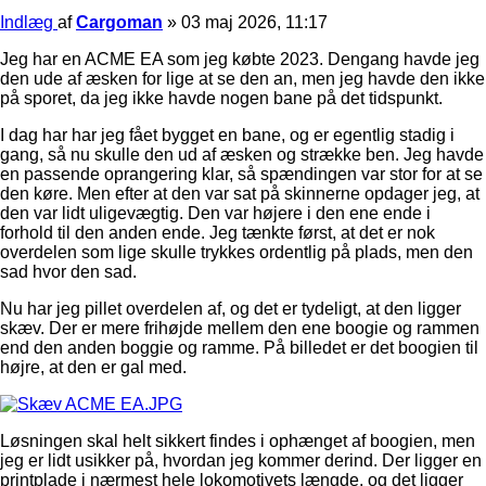
Indlæg
af
Cargoman
»
03 maj 2026, 11:17
Jeg har en ACME EA som jeg købte 2023. Dengang havde jeg
den ude af æsken for lige at se den an, men jeg havde den ikke
på sporet, da jeg ikke havde nogen bane på det tidspunkt.
I dag har har jeg fået bygget en bane, og er egentlig stadig i
gang, så nu skulle den ud af æsken og strække ben. Jeg havde
en passende oprangering klar, så spændingen var stor for at se
den køre. Men efter at den var sat på skinnerne opdager jeg, at
den var lidt uligevægtig. Den var højere i den ene ende i
forhold til den anden ende. Jeg tænkte først, at det er nok
overdelen som lige skulle trykkes ordentlig på plads, men den
sad hvor den sad.
Nu har jeg pillet overdelen af, og det er tydeligt, at den ligger
skæv. Der er mere frihøjde mellem den ene boogie og rammen
end den anden boggie og ramme. På billedet er det boogien til
højre, at den er gal med.
Løsningen skal helt sikkert findes i ophænget af boogien, men
jeg er lidt usikker på, hvordan jeg kommer derind. Der ligger en
printplade i nærmest hele lokomotivets længde, og det ligger