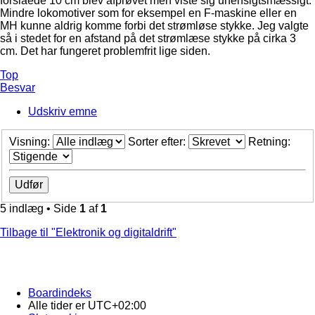
forslåede 10 cm blev afprøvet men viste sig uhensigtsmæssigt.
Mindre lokomotiver som for eksempel en F-maskine eller en
MH kunne aldrig komme forbi det strømløse stykke. Jeg valgte
så i stedet for en afstand på det strømlæse stykke på cirka 3
cm. Det har fungeret problemfrit lige siden.
Top
Besvar
Udskriv emne
Visning:
Sorter efter:
Retning:
5 indlæg • Side
1
af
1
Tilbage til "Elektronik og digitaldrift"
Boardindeks
Alle tider er
UTC+02:00