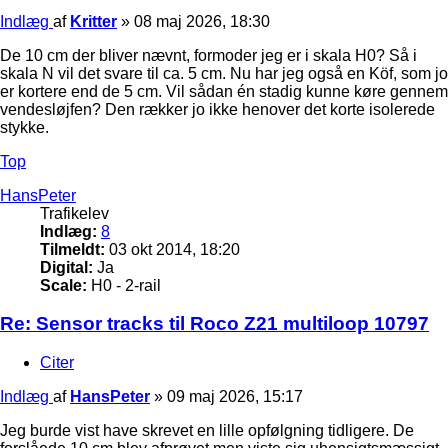
Indlæg
af
Kritter
»
08 maj 2026, 18:30
De 10 cm der bliver nævnt, formoder jeg er i skala H0? Så i
skala N vil det svare til ca. 5 cm. Nu har jeg også en Köf, som jo
er kortere end de 5 cm. Vil sådan én stadig kunne køre gennem
vendesløjfen? Den rækker jo ikke henover det korte isolerede
stykke.
Top
HansPeter
Trafikelev
Indlæg:
8
Tilmeldt:
03 okt 2014, 18:20
Digital:
Ja
Scale:
H0 - 2-rail
Re: Sensor tracks til Roco Z21 multiloop 10797
Citer
Indlæg
af
HansPeter
»
09 maj 2026, 15:17
Jeg burde vist have skrevet en lille opfølgning tidligere. De