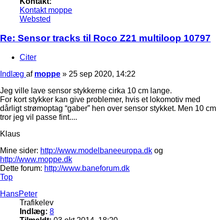
Kontakt:
Kontakt moppe
Websted
Re: Sensor tracks til Roco Z21 multiloop 10797
Citer
Indlæg
af
moppe
»
25 sep 2020, 14:22
Jeg ville lave sensor stykkerne cirka 10 cm lange.
For kort stykker kan give problemer, hvis et lokomotiv med
dårligt strømoptag “gaber” hen over sensor stykket. Men 10 cm
tror jeg vil passe fint....
Klaus
Mine sider:
http://www.modelbaneeuropa.dk
og
http://www.moppe.dk
Dette forum:
http://www.baneforum.dk
Top
HansPeter
Trafikelev
Indlæg:
8