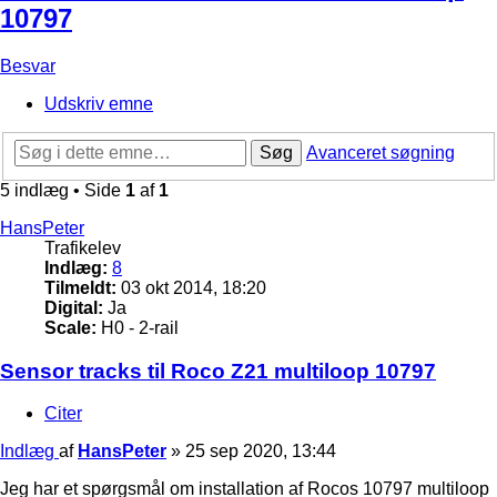
10797
Besvar
Udskriv emne
Søg
Avanceret søgning
5 indlæg • Side
1
af
1
HansPeter
Trafikelev
Indlæg:
8
Tilmeldt:
03 okt 2014, 18:20
Digital:
Ja
Scale:
H0 - 2-rail
Sensor tracks til Roco Z21 multiloop 10797
Citer
Indlæg
af
HansPeter
»
25 sep 2020, 13:44
Jeg har et spørgsmål om installation af Rocos 10797 multiloop