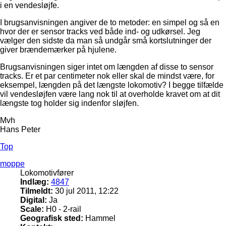
i en vendesløjfe.
I brugsanvisningen angiver de to metoder: en simpel og så en
hvor der er sensor tracks ved både ind- og udkørsel. Jeg
vælger den sidste da man så undgår små kortslutninger der
giver brændemærker på hjulene.
Brugsanvisningen siger intet om længden af disse to sensor
tracks. Er et par centimeter nok eller skal de mindst være, for
eksempel, længden på det længste lokomotiv? I begge tilfælde
vil vendesløjfen være lang nok til at overholde kravet om at dit
længste tog holder sig indenfor sløjfen.
Mvh
Hans Peter
Top
moppe
Lokomotivfører
Indlæg:
4847
Tilmeldt:
30 jul 2011, 12:22
Digital:
Ja
Scale:
H0 - 2-rail
Geografisk sted:
Hammel