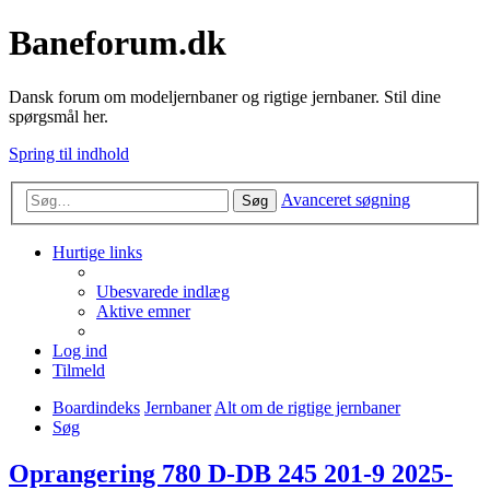
Baneforum.dk
Dansk forum om modeljernbaner og rigtige jernbaner. Stil dine
spørgsmål her.
Spring til indhold
Avanceret søgning
Søg
Hurtige links
Ubesvarede indlæg
Aktive emner
Log ind
Tilmeld
Boardindeks
Jernbaner
Alt om de rigtige jernbaner
Søg
Oprangering 780 D-DB 245 201-9 2025-