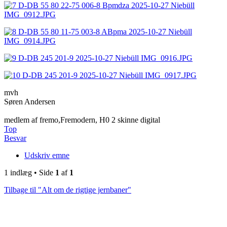
mvh
Søren Andersen
medlem af fremo,Fremodern, H0 2 skinne digital
Top
Besvar
Udskriv emne
1 indlæg • Side
1
af
1
Tilbage til "Alt om de rigtige jernbaner"