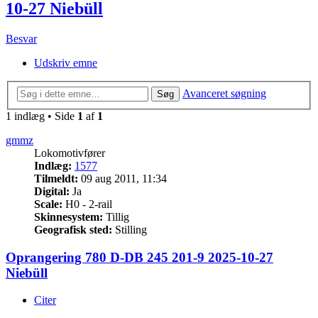
10-27 Niebüll
Besvar
Udskriv emne
Avanceret søgning
Søg
1 indlæg • Side
1
af
1
gmmz
Lokomotivfører
Indlæg:
1577
Tilmeldt:
09 aug 2011, 11:34
Digital:
Ja
Scale:
H0 - 2-rail
Skinnesystem:
Tillig
Geografisk sted:
Stilling
Oprangering 780 D-DB 245 201-9 2025-10-27
Niebüll
Citer