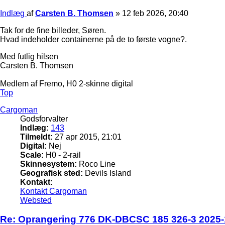
Indlæg
af
Carsten B. Thomsen
»
12 feb 2026, 20:40
Tak for de fine billeder, Søren.
Hvad indeholder containerne på de to første vogne?.
Med futlig hilsen
Carsten B. Thomsen
Medlem af Fremo, H0 2-skinne digital
Top
Cargoman
Godsforvalter
Indlæg:
143
Tilmeldt:
27 apr 2015, 21:01
Digital:
Nej
Scale:
H0 - 2-rail
Skinnesystem:
Roco Line
Geografisk sted:
Devils Island
Kontakt:
Kontakt Cargoman
Websted
Re: Oprangering 776 DK-DBCSC 185 326-3 2025-1