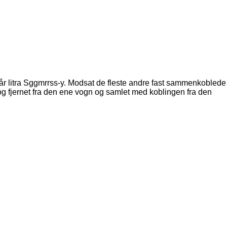
år litra Sggmrrss-y. Modsat de fleste andre fast sammenkoblede
g fjernet fra den ene vogn og samlet med koblingen fra den