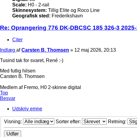
Scale:
H0 - 2-rail
Skinnesystem:
Tillig Elite og Roco Line
Geografisk sted:
Frederikshavn
Re: Oprangering 776 DK-DBCSC 185 326-3 2025-1
Citer
Indlæg
af
Carsten B. Thomsen
»
12 maj 2026, 20:13
Tusind tak for svaret, René :-)
Med futlig hilsen
Carsten B. Thomsen
Medlem af Fremo, H0 2-skinne digital
Top
Besvar
Udskriv emne
Visning:
Sorter efter:
Retning: