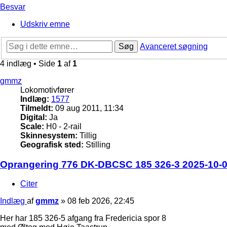
Besvar
Udskriv emne
Søg
Avanceret søgning
4 indlæg • Side
1
af
1
gmmz
Lokomotivfører
Indlæg:
1577
Tilmeldt:
09 aug 2011, 11:34
Digital:
Ja
Scale:
H0 - 2-rail
Skinnesystem:
Tillig
Geografisk sted:
Stilling
Oprangering 776 DK-DBCSC 185 326-3 2025-10-06
Citer
Indlæg
af
gmmz
»
08 feb 2026, 22:45
Her har 185 326-5 afgang fra Fredericia spor 8