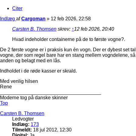
Citer
Indlæg
af
Cargoman
»
12 feb 2026, 22:58
Carsten B. Thomsen
skrev:
↑
12 feb 2026, 20:40
Hvad indeholder containerne på de to første vogne?.
De 2 første vogne er i praksis kun én vogn. Der er dybest set 
vogne, der som regel bare har en stang mellem vogndelene, så 
anden og belagt med en lås.
Indholdet i de røde kasser er skrald.
Med venlig hilsen
Rene
_____________________________________
Moderne tog på danske skinner
Top
Carsten B. Thomsen
Ledvogter
Indlæg:
173
Tilmeldt:
18 jul 2012, 12:30
Digital:
Ja