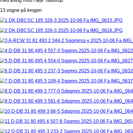
med Øltog mod Høje Taastrup
13 vogne på krogen