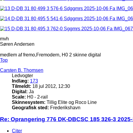
mvh
Søren Andersen
medlem af fremo,Fremodern, H0 2 skinne digital
Top
Carsten B. Thomsen
Ledvogter
Indlæg:
173
Tilmeldt:
18 jul 2012, 12:30
Digital:
Ja
Scale:
H0 - 2-rail
Skinnesystem:
Tillig Elite og Roco Line
Geografisk sted:
Frederikshavn
Re: Oprangering 776 DK-DBCSC 185 326-3 2025-1
Citer