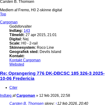
Carsten B. Thomsen
Medlem af Fremo, H0 2-skinne digital
Top
Cargoman
Godsforvalter
Indlæg:
143
Tilmeldt:
27 apr 2015, 21:01
Digital:
Nej
Scale:
H0 - 2-rail
Skinnesystem:
Roco Line
Geografisk sted:
Devils Island
Kontakt:
Kontakt Cargoman
Websted
Re: Oprangering 776 DK-DBCSC 185 326-3 2025-
10-06 Fredericia
Citer
Indlæg
af
Cargoman
»
12 feb 2026, 22:58
Carsten B. Thomsen
skrev:
↑
12 feb 2026, 20:40