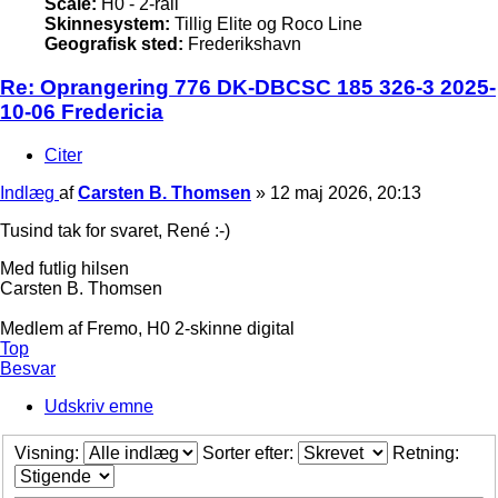
Scale:
H0 - 2-rail
Skinnesystem:
Tillig Elite og Roco Line
Geografisk sted:
Frederikshavn
Re: Oprangering 776 DK-DBCSC 185 326-3 2025-
10-06 Fredericia
Citer
Indlæg
af
Carsten B. Thomsen
»
12 maj 2026, 20:13
Tusind tak for svaret, René :-)
Med futlig hilsen
Carsten B. Thomsen
Medlem af Fremo, H0 2-skinne digital
Top
Besvar
Udskriv emne
Visning:
Sorter efter:
Retning: