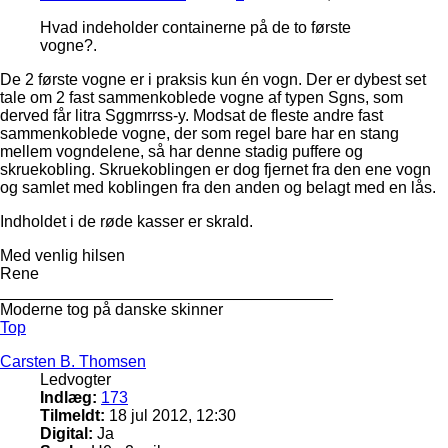
Hvad indeholder containerne på de to første
vogne?.
De 2 første vogne er i praksis kun én vogn. Der er dybest set
tale om 2 fast sammenkoblede vogne af typen Sgns, som
derved får litra Sggmrrss-y. Modsat de fleste andre fast
sammenkoblede vogne, der som regel bare har en stang
mellem vogndelene, så har denne stadig puffere og
skruekobling. Skruekoblingen er dog fjernet fra den ene vogn
og samlet med koblingen fra den anden og belagt med en lås.
Indholdet i de røde kasser er skrald.
Med venlig hilsen
Rene
_____________________________________
Moderne tog på danske skinner
Top
Carsten B. Thomsen
Ledvogter
Indlæg:
173
Tilmeldt:
18 jul 2012, 12:30
Digital:
Ja