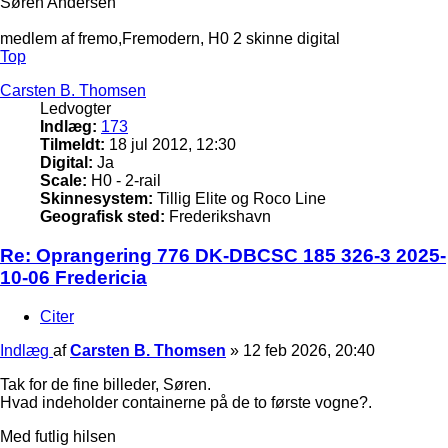
Søren Andersen
medlem af fremo,Fremodern, H0 2 skinne digital
Top
Carsten B. Thomsen
Ledvogter
Indlæg:
173
Tilmeldt:
18 jul 2012, 12:30
Digital:
Ja
Scale:
H0 - 2-rail
Skinnesystem:
Tillig Elite og Roco Line
Geografisk sted:
Frederikshavn
Re: Oprangering 776 DK-DBCSC 185 326-3 2025-
10-06 Fredericia
Citer
Indlæg
af
Carsten B. Thomsen
»
12 feb 2026, 20:40
Tak for de fine billeder, Søren.
Hvad indeholder containerne på de to første vogne?.
Med futlig hilsen