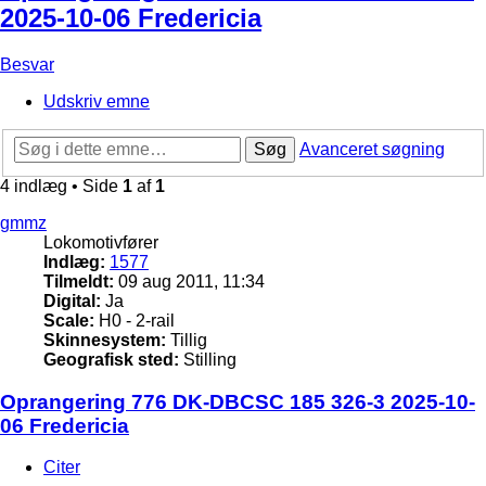
2025-10-06 Fredericia
Besvar
Udskriv emne
Søg
Avanceret søgning
4 indlæg • Side
1
af
1
gmmz
Lokomotivfører
Indlæg:
1577
Tilmeldt:
09 aug 2011, 11:34
Digital:
Ja
Scale:
H0 - 2-rail
Skinnesystem:
Tillig
Geografisk sted:
Stilling
Oprangering 776 DK-DBCSC 185 326-3 2025-10-
06 Fredericia
Citer