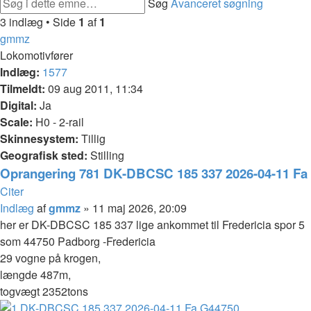
Søg
Avanceret søgning
3 indlæg • Side
1
af
1
gmmz
Lokomotivfører
Indlæg:
1577
Tilmeldt:
09 aug 2011, 11:34
Digital:
Ja
Scale:
H0 - 2-rail
Skinnesystem:
Tillig
Geografisk sted:
Stilling
Oprangering 781 DK-DBCSC 185 337 2026-04-11 Fa
Citer
Indlæg
af
gmmz
»
11 maj 2026, 20:09
her er DK-DBCSC 185 337 lige ankommet til Fredericia spor 5
som 44750 Padborg -Fredericia
29 vogne på krogen,
længde 487m,
togvægt 2352tons