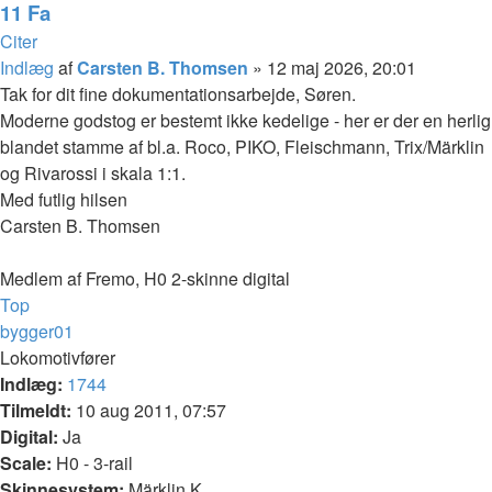
11 Fa
Citer
Indlæg
af
Carsten B. Thomsen
»
12 maj 2026, 20:01
Tak for dit fine dokumentationsarbejde, Søren.
Moderne godstog er bestemt ikke kedelige - her er der en herlig
blandet stamme af bl.a. Roco, PIKO, Fleischmann, Trix/Märklin
og Rivarossi i skala 1:1.
Med futlig hilsen
Carsten B. Thomsen
Medlem af Fremo, H0 2-skinne digital
Top
bygger01
Lokomotivfører
Indlæg:
1744
Tilmeldt:
10 aug 2011, 07:57
Digital:
Ja
Scale:
H0 - 3-rail
Skinnesystem:
Märklin K