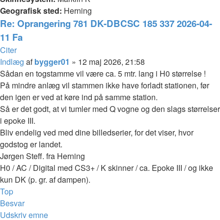
Geografisk sted:
Herning
Re: Oprangering 781 DK-DBCSC 185 337 2026-04-
11 Fa
Citer
Indlæg
af
bygger01
»
12 maj 2026, 21:58
Sådan en togstamme vil være ca. 5 mtr. lang i H0 størrelse !
På mindre anlæg vil stammen ikke have forladt stationen, før
den igen er ved at køre ind på samme station.
Så er det godt, at vi tumler med Q vogne og den slags størrelser
i epoke III.
Bliv endelig ved med dine billedserier, for det viser, hvor
godstog er landet.
Jørgen Steff. fra Herning
H0 / AC / Digital med CS3+ / K skinner / ca. Epoke III / og ikke
kun DK (p. gr. af dampen).
Top
Besvar
Udskriv emne