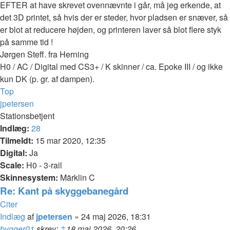
EFTER at have skrevet ovennævnte i går, må jeg erkende, at
det 3D printet, så hvis der er steder, hvor pladsen er snæver, så
er blot at reducere højden, og printeren laver så blot flere styk
på samme tid !
Jørgen Steff. fra Herning
H0 / AC / Digital med CS3+ / K skinner / ca. Epoke III / og ikke
kun DK (p. gr. af dampen).
Top
jpetersen
Stationsbetjent
Indlæg:
28
Tilmeldt:
15 mar 2020, 12:35
Digital:
Ja
Scale:
H0 - 3-rail
Skinnesystem:
Märklin C
Re: Kant på skyggebanegård
Citer
Indlæg
af
jpetersen
»
24 maj 2026, 18:31
bygger01
skrev:
↑
18 maj 2026, 20:26