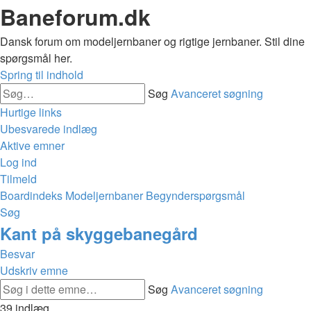
Baneforum.dk
Dansk forum om modeljernbaner og rigtige jernbaner. Stil dine
spørgsmål her.
Spring til indhold
Søg
Avanceret søgning
Hurtige links
Ubesvarede indlæg
Aktive emner
Log ind
Tilmeld
Boardindeks
Modeljernbaner
Begynderspørgsmål
Søg
Kant på skyggebanegård
Besvar
Udskriv emne
Søg
Avanceret søgning
39 indlæg