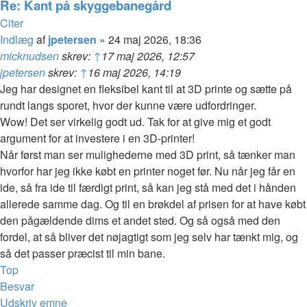
Re: Kant på skyggebanegård
Citer
Indlæg
af
jpetersen
»
24 maj 2026, 18:36
micknudsen
skrev:
↑
17 maj 2026, 12:57
jpetersen
skrev:
↑
16 maj 2026, 14:19
Jeg har designet en fleksibel kant til at 3D printe og sætte på
rundt langs sporet, hvor der kunne være udfordringer.
Wow! Det ser virkelig godt ud. Tak for at give mig et godt
argument for at investere i en 3D-printer!
Når først man ser mulighederne med 3D print, så tænker man
hvorfor har jeg ikke købt en printer noget før. Nu når jeg får en
ide, så fra ide til færdigt print, så kan jeg stå med det i hånden
allerede samme dag. Og til en brøkdel af prisen for at have købt
den pågældende dims et andet sted. Og så også med den
fordel, at så bliver det nøjagtigt som jeg selv har tænkt mig, og
så det passer præcist til min bane.
Top
Besvar
Udskriv emne