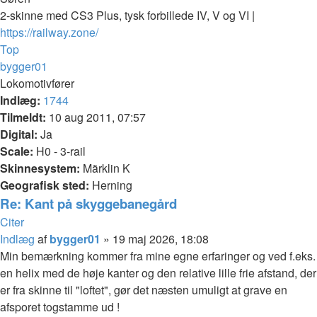
2-skinne med CS3 Plus, tysk forbillede IV, V og VI |
https://railway.zone/
Top
bygger01
Lokomotivfører
Indlæg:
1744
Tilmeldt:
10 aug 2011, 07:57
Digital:
Ja
Scale:
H0 - 3-rail
Skinnesystem:
Märklin K
Geografisk sted:
Herning
Re: Kant på skyggebanegård
Citer
Indlæg
af
bygger01
»
19 maj 2026, 18:08
Min bemærkning kommer fra mine egne erfaringer og ved f.eks.
en helix med de høje kanter og den relative lille frie afstand, der
er fra skinne til "loftet", gør det næsten umuligt at grave en
afsporet togstamme ud !