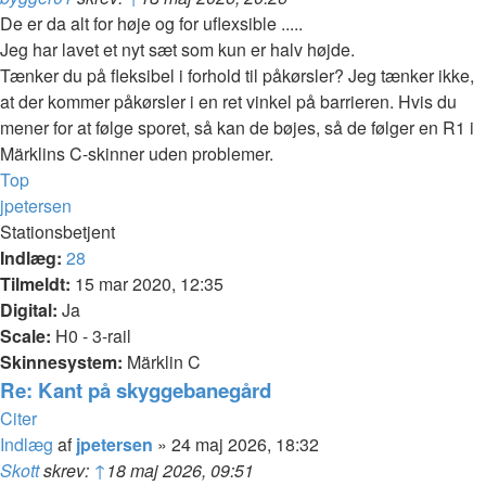
De er da alt for høje og for uflexsible .....
Jeg har lavet et nyt sæt som kun er halv højde.
Tænker du på fleksibel i forhold til påkørsler? Jeg tænker ikke,
at der kommer påkørsler i en ret vinkel på barrieren. Hvis du
mener for at følge sporet, så kan de bøjes, så de følger en R1 i
Märklins C-skinner uden problemer.
Top
jpetersen
Stationsbetjent
Indlæg:
28
Tilmeldt:
15 mar 2020, 12:35
Digital:
Ja
Scale:
H0 - 3-rail
Skinnesystem:
Märklin C
Re: Kant på skyggebanegård
Citer
Indlæg
af
jpetersen
»
24 maj 2026, 18:32
Skott
skrev:
↑
18 maj 2026, 09:51