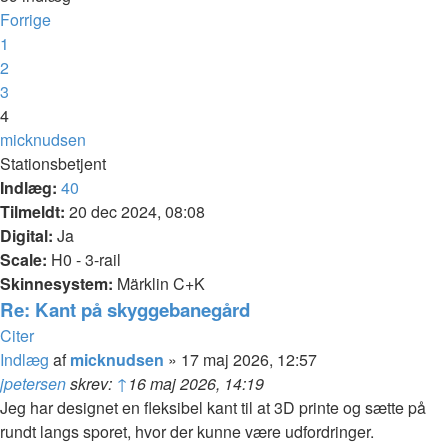
Forrige
1
2
3
4
micknudsen
Stationsbetjent
Indlæg:
40
Tilmeldt:
20 dec 2024, 08:08
Digital:
Ja
Scale:
H0 - 3-rail
Skinnesystem:
Märklin C+K
Re: Kant på skyggebanegård
Citer
Indlæg
af
micknudsen
»
17 maj 2026, 12:57
jpetersen
skrev:
↑
16 maj 2026, 14:19
Jeg har designet en fleksibel kant til at 3D printe og sætte på
rundt langs sporet, hvor der kunne være udfordringer.