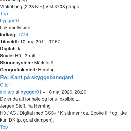
Vinkel.png (2.28 KiB) Vist 3708 gange
Top
bygger01
Lokomotivfører
Indlæg:
1744
Tilmeldt:
10 aug 2011, 07:57
Digital:
Ja
Scale:
H0 - 3-rail
Skinnesystem:
Märklin K
Geografisk sted:
Herning
Re: Kant på skyggebanegård
Citer
Indlæg
af
bygger01
»
18 maj 2026, 20:26
De er da alt for høje og for uflexsible .....
Jørgen Steff. fra Herning
H0 / AC / Digital med CS3+ / K skinner / ca. Epoke III / og ikke
kun DK (p. gr. af dampen).
Top