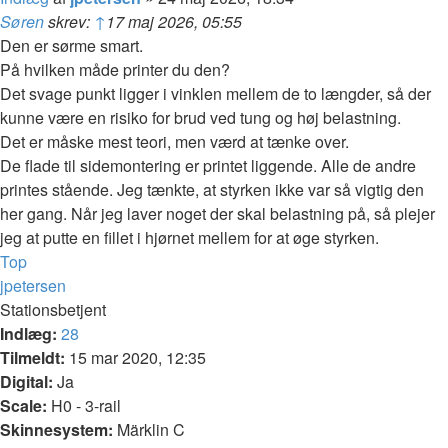
Søren
skrev:
↑
17 maj 2026, 05:55
Den er sørme smart.
På hvilken måde printer du den?
Det svage punkt ligger i vinklen mellem de to længder, så der
kunne være en risiko for brud ved tung og høj belastning.
Det er måske mest teori, men værd at tænke over.
De flade til sidemontering er printet liggende. Alle de andre
printes stående. Jeg tænkte, at styrken ikke var så vigtig den
her gang. Når jeg laver noget der skal belastning på, så plejer
jeg at putte en fillet i hjørnet mellem for at øge styrken.
Top
jpetersen
Stationsbetjent
Indlæg:
28
Tilmeldt:
15 mar 2020, 12:35
Digital:
Ja
Scale:
H0 - 3-rail
Skinnesystem:
Märklin C