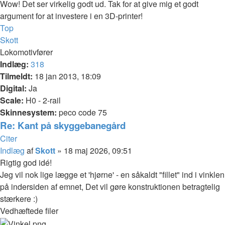
Wow! Det ser virkelig godt ud. Tak for at give mig et godt
argument for at investere i en 3D-printer!
Top
Skott
Lokomotivfører
Indlæg:
318
Tilmeldt:
18 jan 2013, 18:09
Digital:
Ja
Scale:
H0 - 2-rail
Skinnesystem:
peco code 75
Re: Kant på skyggebanegård
Citer
Indlæg
af
Skott
»
18 maj 2026, 09:51
Rigtig god idé!
Jeg vil nok lige lægge et 'hjørne' - en såkaldt "fillet" ind i vinklen
på indersiden af emnet, Det vil gøre konstruktionen betragtelig
stærkere :)
Vedhæftede filer