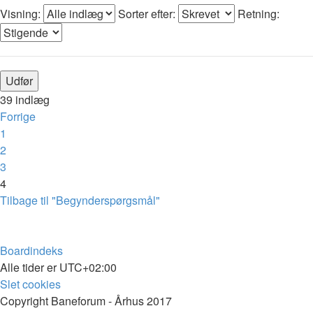
Visning:
Sorter efter:
Retning:
39 indlæg
Forrige
1
2
3
4
Tilbage til "Begynderspørgsmål"
Boardindeks
Alle tider er
UTC+02:00
Slet cookies
Copyright Baneforum - Århus 2017