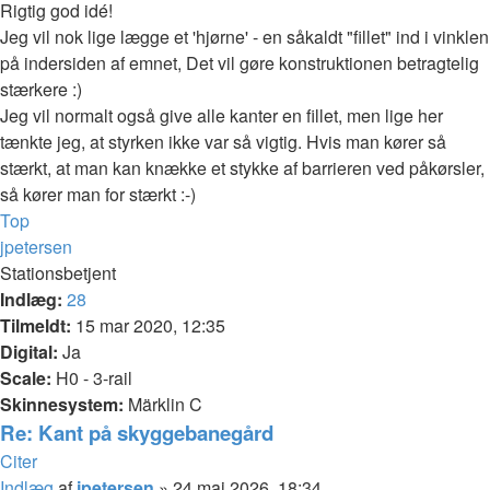
Rigtig god idé!
Jeg vil nok lige lægge et 'hjørne' - en såkaldt "fillet" ind i vinklen
på indersiden af emnet, Det vil gøre konstruktionen betragtelig
stærkere :)
Jeg vil normalt også give alle kanter en fillet, men lige her
tænkte jeg, at styrken ikke var så vigtig. Hvis man kører så
stærkt, at man kan knække et stykke af barrieren ved påkørsler,
så kører man for stærkt :-)
Top
jpetersen
Stationsbetjent
Indlæg:
28
Tilmeldt:
15 mar 2020, 12:35
Digital:
Ja
Scale:
H0 - 3-rail
Skinnesystem:
Märklin C
Re: Kant på skyggebanegård
Citer
Indlæg
af
jpetersen
»
24 maj 2026, 18:34