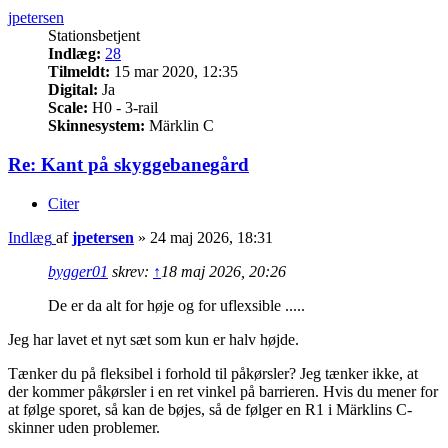
jpetersen
Stationsbetjent
Indlæg:
28
Tilmeldt:
15 mar 2020, 12:35
Digital:
Ja
Scale:
H0 - 3-rail
Skinnesystem:
Märklin C
Re: Kant på skyggebanegård
Citer
Indlæg
af
jpetersen
»
24 maj 2026, 18:31
bygger01
skrev:
↑
18 maj 2026, 20:26
De er da alt for høje og for uflexsible .....
Jeg har lavet et nyt sæt som kun er halv højde.
Tænker du på fleksibel i forhold til påkørsler? Jeg tænker ikke, at
der kommer påkørsler i en ret vinkel på barrieren. Hvis du mener for
at følge sporet, så kan de bøjes, så de følger en R1 i Märklins C-
skinner uden problemer.