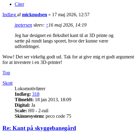
Citer
Indlæg
af
micknudsen
»
17 maj 2026, 12:57
jpetersen
skrev:
↑
16 maj 2026, 14:19
Jeg har designet en fleksibel kant til at 3D printe og
sætte på rundt langs sporet, hvor der kunne være
udfordringer.
Wow! Det ser virkelig godt ud. Tak for at give mig et godt argument
for at investere i en 3D-printer!
Top
Skott
Lokomotivfører
Indlæg:
318
Tilmeldt:
18 jan 2013, 18:09
Digital:
Ja
Scale:
H0 - 2-rail
Skinnesystem:
peco code 75
Re: Kant på skyggebanegård