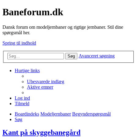
Baneforum.dk
Dansk forum om modeljernbaner og rigtige jernbaner. Stil dine
spørgsmål her.
Spring til indhold
Avanceret søgning
Søg
Hurtige links
Ubesvarede indlæg
Aktive emner
Log ind
Tilmeld
Boardindeks
Modeljernbaner
Begynderspørgsmål
Søg
Kant på skyggebanegård