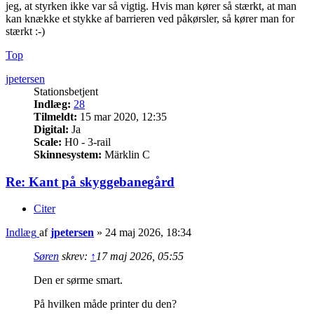
jeg, at styrken ikke var så vigtig. Hvis man kører så stærkt, at man
kan knække et stykke af barrieren ved påkørsler, så kører man for
stærkt :-)
Top
jpetersen
Stationsbetjent
Indlæg:
28
Tilmeldt:
15 mar 2020, 12:35
Digital:
Ja
Scale:
H0 - 3-rail
Skinnesystem:
Märklin C
Re: Kant på skyggebanegård
Citer
Indlæg
af
jpetersen
»
24 maj 2026, 18:34
Søren
skrev:
↑
17 maj 2026, 05:55
Den er sørme smart.
På hvilken måde printer du den?