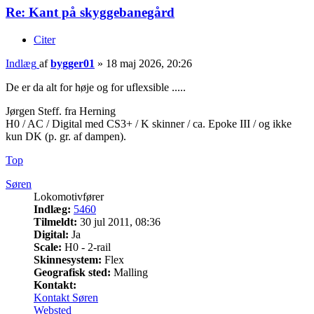
Re: Kant på skyggebanegård
Citer
Indlæg
af
bygger01
»
18 maj 2026, 20:26
De er da alt for høje og for uflexsible .....
Jørgen Steff. fra Herning
H0 / AC / Digital med CS3+ / K skinner / ca. Epoke III / og ikke
kun DK (p. gr. af dampen).
Top
Søren
Lokomotivfører
Indlæg:
5460
Tilmeldt:
30 jul 2011, 08:36
Digital:
Ja
Scale:
H0 - 2-rail
Skinnesystem:
Flex
Geografisk sted:
Malling
Kontakt:
Kontakt Søren
Websted