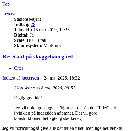
Top
jpetersen
Stationsbetjent
Indlæg:
28
Tilmeldt:
15 mar 2020, 12:35
Digital:
Ja
Scale:
H0 - 3-rail
Skinnesystem:
Märklin C
Re: Kant på skyggebanegård
Citer
Indlæg
af
jpetersen
»
24 maj 2026, 18:32
Skott
skrev:
↑
18 maj 2026, 09:51
Rigtig god idé!
Jeg vil nok lige lægge et 'hjørne' - en såkaldt "fillet" ind
i vinklen på indersiden af emnet, Det vil gøre
konstruktionen betragtelig stærkere :)
Jeg vil normalt også give alle kanter en fillet, men lige her tænkte