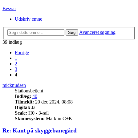
Besvar
Udskriv emne
Avanceret søgning
Søg
39 indlæg
Forrige
1
2
3
4
micknudsen
Stationsbetjent
Indlæg:
40
Tilmeldt:
20 dec 2024, 08:08
Digital:
Ja
Scale:
H0 - 3-rail
Skinnesystem:
Märklin C+K
Re: Kant på skyggebanegård