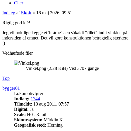
Citer
Indlæg
af
Skott
»
18 maj 2026, 09:51
Rigtig god idé!
Jeg vil nok lige lægge et 'hjørne' - en såkaldt "fillet" ind i vinklen på
indersiden af emnet, Det vil gøre konstruktionen betragtelig stærkere
:)
Vedhæftede filer
Vinkel.png (2.28 KiB) Vist 3707 gange
Top
bygger01
Lokomotivfører
Indlæg:
1744
Tilmeldt:
10 aug 2011, 07:57
Digital:
Ja
Scale:
H0 - 3-rail
Skinnesystem:
Märklin K
Geografisk sted:
Herning