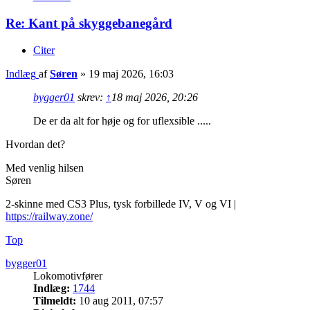
Re: Kant på skyggebanegård
Citer
Indlæg
af
Søren
»
19 maj 2026, 16:03
bygger01
skrev:
↑
18 maj 2026, 20:26
De er da alt for høje og for uflexsible .....
Hvordan det?
Med venlig hilsen
Søren
2-skinne med CS3 Plus, tysk forbillede IV, V og VI |
https://railway.zone/
Top
bygger01
Lokomotivfører
Indlæg:
1744
Tilmeldt:
10 aug 2011, 07:57