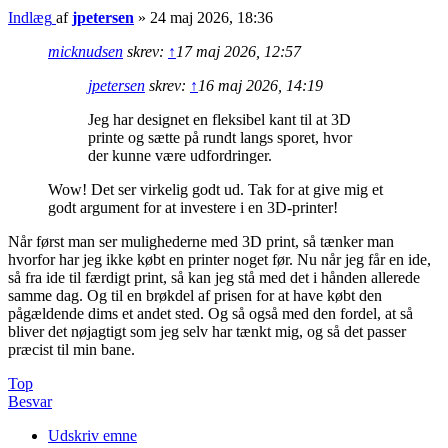
Indlæg
af
jpetersen
»
24 maj 2026, 18:36
micknudsen
skrev:
↑
17 maj 2026, 12:57
jpetersen
skrev:
↑
16 maj 2026, 14:19
Jeg har designet en fleksibel kant til at 3D
printe og sætte på rundt langs sporet, hvor
der kunne være udfordringer.
Wow! Det ser virkelig godt ud. Tak for at give mig et
godt argument for at investere i en 3D-printer!
Når først man ser mulighederne med 3D print, så tænker man
hvorfor har jeg ikke købt en printer noget før. Nu når jeg får en ide,
så fra ide til færdigt print, så kan jeg stå med det i hånden allerede
samme dag. Og til en brøkdel af prisen for at have købt den
pågældende dims et andet sted. Og så også med den fordel, at så
bliver det nøjagtigt som jeg selv har tænkt mig, og så det passer
præcist til min bane.
Top
Besvar
Udskriv emne