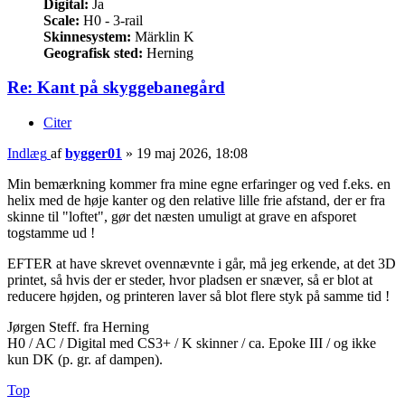
Digital:
Ja
Scale:
H0 - 3-rail
Skinnesystem:
Märklin K
Geografisk sted:
Herning
Re: Kant på skyggebanegård
Citer
Indlæg
af
bygger01
»
19 maj 2026, 18:08
Min bemærkning kommer fra mine egne erfaringer og ved f.eks. en
helix med de høje kanter og den relative lille frie afstand, der er fra
skinne til "loftet", gør det næsten umuligt at grave en afsporet
togstamme ud !
EFTER at have skrevet ovennævnte i går, må jeg erkende, at det 3D
printet, så hvis der er steder, hvor pladsen er snæver, så er blot at
reducere højden, og printeren laver så blot flere styk på samme tid !
Jørgen Steff. fra Herning
H0 / AC / Digital med CS3+ / K skinner / ca. Epoke III / og ikke
kun DK (p. gr. af dampen).
Top