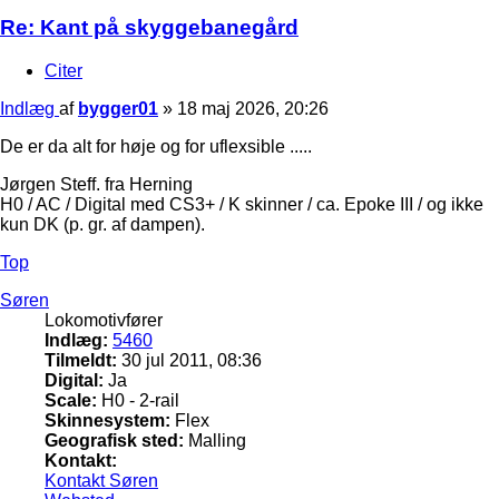
Re: Kant på skyggebanegård
Citer
Indlæg
af
bygger01
»
18 maj 2026, 20:26
De er da alt for høje og for uflexsible .....
Jørgen Steff. fra Herning
H0 / AC / Digital med CS3+ / K skinner / ca. Epoke III / og ikke
kun DK (p. gr. af dampen).
Top
Søren
Lokomotivfører
Indlæg:
5460
Tilmeldt:
30 jul 2011, 08:36
Digital:
Ja
Scale:
H0 - 2-rail
Skinnesystem:
Flex
Geografisk sted:
Malling
Kontakt:
Kontakt Søren