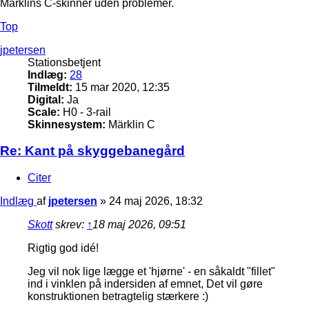
Märklins C-skinner uden problemer.
Top
jpetersen
Stationsbetjent
Indlæg:
28
Tilmeldt:
15 mar 2020, 12:35
Digital:
Ja
Scale:
H0 - 3-rail
Skinnesystem:
Märklin C
Re: Kant på skyggebanegård
Citer
Indlæg
af
jpetersen
»
24 maj 2026, 18:32
Skott
skrev:
↑
18 maj 2026, 09:51
Rigtig god idé!
Jeg vil nok lige lægge et 'hjørne' - en såkaldt "fillet"
ind i vinklen på indersiden af emnet, Det vil gøre
konstruktionen betragtelig stærkere :)