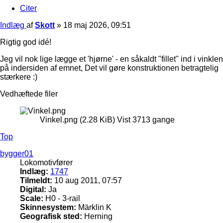
Citer
Indlæg
af
Skott
»
18 maj 2026, 09:51
Rigtig god idé!
Jeg vil nok lige lægge et 'hjørne' - en såkaldt "fillet" ind i vinklen
på indersiden af emnet, Det vil gøre konstruktionen betragtelig
stærkere :)
Vedhæftede filer
Vinkel.png (2.28 KiB) Vist 3713 gange
Top
bygger01
Lokomotivfører
Indlæg:
1747
Tilmeldt:
10 aug 2011, 07:57
Digital:
Ja
Scale:
H0 - 3-rail
Skinnesystem:
Märklin K
Geografisk sted:
Herning