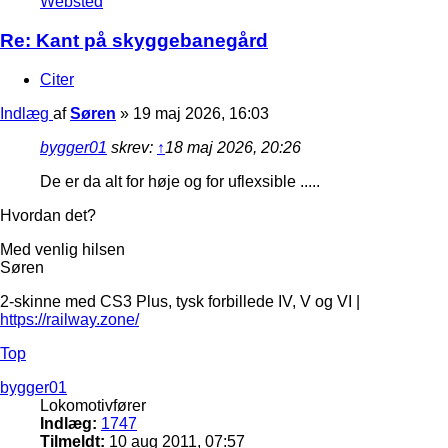
Websted
Re: Kant på skyggebanegård
Citer
Indlæg
af
Søren
»
19 maj 2026, 16:03
bygger01
skrev:
↑
18 maj 2026, 20:26
De er da alt for høje og for uflexsible .....
Hvordan det?
Med venlig hilsen
Søren
2-skinne med CS3 Plus, tysk forbillede IV, V og VI |
https://railway.zone/
Top
bygger01
Lokomotivfører
Indlæg:
1747
Tilmeldt:
10 aug 2011, 07:57