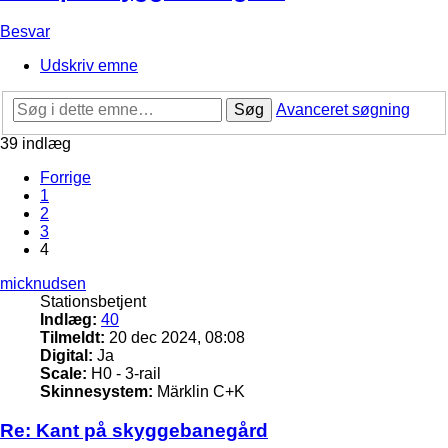
Besvar
Udskriv emne
Søg
Avanceret søgning
39 indlæg
Forrige
1
2
3
4
micknudsen
Stationsbetjent
Indlæg:
40
Tilmeldt:
20 dec 2024, 08:08
Digital:
Ja
Scale:
H0 - 3-rail
Skinnesystem:
Märklin C+K
Re: Kant på skyggebanegård