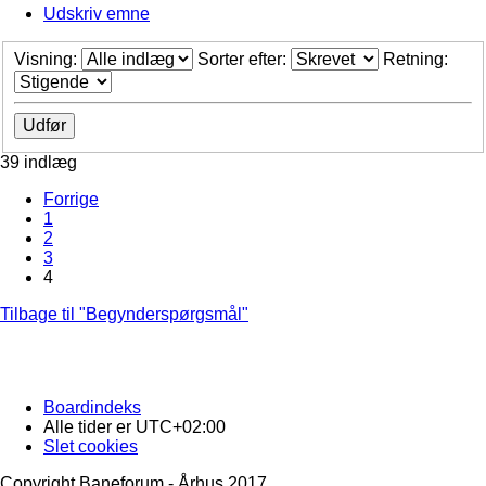
Udskriv emne
Visning:
Sorter efter:
Retning:
39 indlæg
Forrige
1
2
3
4
Tilbage til "Begynderspørgsmål"
Boardindeks
Alle tider er
UTC+02:00
Slet cookies
Copyright Baneforum - Århus 2017