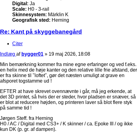
Digital:
Ja
Scale:
H0 - 3-rail
Skinnesystem:
Märklin K
Geografisk sted:
Herning
Re: Kant på skyggebanegård
Citer
Indlæg
af
bygger01
»
19 maj 2026, 18:08
Min bemærkning kommer fra mine egne erfaringer og ved f.eks.
en helix med de høje kanter og den relative lille frie afstand, der
er fra skinne til "loftet", gør det næsten umuligt at grave en
afsporet togstamme ud !
EFTER at have skrevet ovennævnte i går, må jeg erkende, at
det 3D printet, så hvis der er steder, hvor pladsen er snæver, så
er blot at reducere højden, og printeren laver så blot flere styk
på samme tid !
Jørgen Steff. fra Herning
H0 / AC / Digital med CS3+ / K skinner / ca. Epoke III / og ikke
kun DK (p. gr. af dampen).