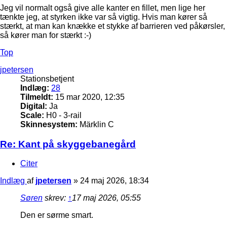
Jeg vil normalt også give alle kanter en fillet, men lige her
tænkte jeg, at styrken ikke var så vigtig. Hvis man kører så
stærkt, at man kan knække et stykke af barrieren ved påkørsler,
så kører man for stærkt :-)
Top
jpetersen
Stationsbetjent
Indlæg:
28
Tilmeldt:
15 mar 2020, 12:35
Digital:
Ja
Scale:
H0 - 3-rail
Skinnesystem:
Märklin C
Re: Kant på skyggebanegård
Citer
Indlæg
af
jpetersen
»
24 maj 2026, 18:34
Søren
skrev:
↑
17 maj 2026, 05:55
Den er sørme smart.