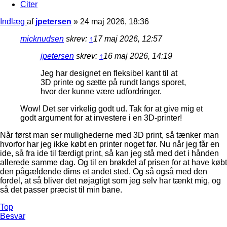
Citer
Indlæg
af
jpetersen
»
24 maj 2026, 18:36
micknudsen
skrev:
↑
17 maj 2026, 12:57
jpetersen
skrev:
↑
16 maj 2026, 14:19
Jeg har designet en fleksibel kant til at
3D printe og sætte på rundt langs sporet,
hvor der kunne være udfordringer.
Wow! Det ser virkelig godt ud. Tak for at give mig et
godt argument for at investere i en 3D-printer!
Når først man ser mulighederne med 3D print, så tænker man
hvorfor har jeg ikke købt en printer noget før. Nu når jeg får en
ide, så fra ide til færdigt print, så kan jeg stå med det i hånden
allerede samme dag. Og til en brøkdel af prisen for at have købt
den pågældende dims et andet sted. Og så også med den
fordel, at så bliver det nøjagtigt som jeg selv har tænkt mig, og
så det passer præcist til min bane.
Top
Besvar