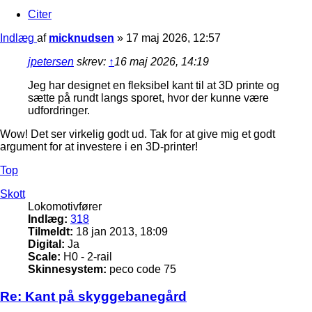
Citer
Indlæg
af
micknudsen
»
17 maj 2026, 12:57
jpetersen
skrev:
↑
16 maj 2026, 14:19
Jeg har designet en fleksibel kant til at 3D printe og
sætte på rundt langs sporet, hvor der kunne være
udfordringer.
Wow! Det ser virkelig godt ud. Tak for at give mig et godt
argument for at investere i en 3D-printer!
Top
Skott
Lokomotivfører
Indlæg:
318
Tilmeldt:
18 jan 2013, 18:09
Digital:
Ja
Scale:
H0 - 2-rail
Skinnesystem:
peco code 75
Re: Kant på skyggebanegård