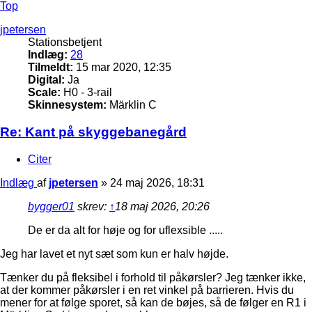
Top
jpetersen
Stationsbetjent
Indlæg:
28
Tilmeldt:
15 mar 2020, 12:35
Digital:
Ja
Scale:
H0 - 3-rail
Skinnesystem:
Märklin C
Re: Kant på skyggebanegård
Citer
Indlæg
af
jpetersen
»
24 maj 2026, 18:31
bygger01
skrev:
↑
18 maj 2026, 20:26
De er da alt for høje og for uflexsible .....
Jeg har lavet et nyt sæt som kun er halv højde.
Tænker du på fleksibel i forhold til påkørsler? Jeg tænker ikke,
at der kommer påkørsler i en ret vinkel på barrieren. Hvis du
mener for at følge sporet, så kan de bøjes, så de følger en R1 i