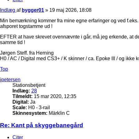
Indlæg
af
bygger01
»
19 maj 2026, 18:08
Min bemærkning kommer fra mine egne erfaringer og ved f.eks. en h
afsporet togstamme ud !
EFTER at have skrevet ovennævnte i går, må jeg erkende, at det 3
samme tid !
Jørgen Steff. fra Herning
H0 / AC / Digital med CS3+ / K skinner / ca. Epoke III / og ikke 
Top
jpetersen
Stationsbetjent
Indlæg:
28
Tilmeldt:
15 mar 2020, 12:35
Digital:
Ja
Scale:
H0 - 3-rail
Skinnesystem:
Märklin C
Re: Kant på skyggebanegård
Citer