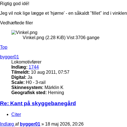
Rigtig god idé!
Jeg vil nok lige lægge et 'hjørne' - en såkaldt "fillet" ind i vink
Vedhæftede filer
Vinkel.png (2.28 KiB) Vist 3706 gange
Top
bygger01
Lokomotivfører
Indlæg:
1744
Tilmeldt:
10 aug 2011, 07:57
Digital:
Ja
Scale:
H0 - 3-rail
Skinnesystem:
Märklin K
Geografisk sted:
Herning
Re: Kant på skyggebanegård
Citer
Indlæg
af
bygger01
»
18 maj 2026, 20:26