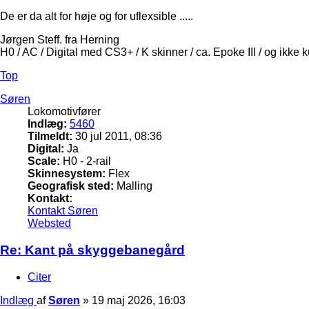
De er da alt for høje og for uflexsible .....
Jørgen Steff. fra Herning
H0 / AC / Digital med CS3+ / K skinner / ca. Epoke III / og ikke 
Top
Søren
Lokomotivfører
Indlæg:
5460
Tilmeldt:
30 jul 2011, 08:36
Digital:
Ja
Scale:
H0 - 2-rail
Skinnesystem:
Flex
Geografisk sted:
Malling
Kontakt:
Kontakt Søren
Websted
Re: Kant på skyggebanegård
Citer
Indlæg
af
Søren
»
19 maj 2026, 16:03