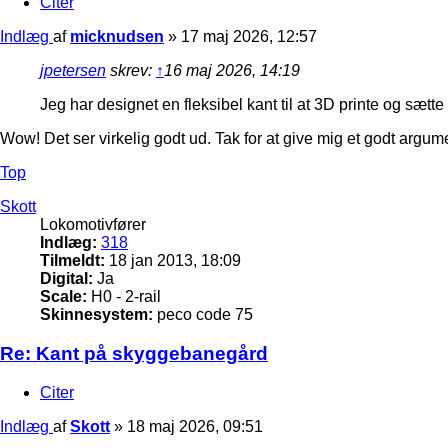
Citer
Indlæg
af
micknudsen
»
17 maj 2026, 12:57
jpetersen
skrev:
↑
16 maj 2026, 14:19
Jeg har designet en fleksibel kant til at 3D printe og sætt
Wow! Det ser virkelig godt ud. Tak for at give mig et godt argumen
Top
Skott
Lokomotivfører
Indlæg:
318
Tilmeldt:
18 jan 2013, 18:09
Digital:
Ja
Scale:
H0 - 2-rail
Skinnesystem:
peco code 75
Re: Kant på skyggebanegård
Citer
Indlæg
af
Skott
»
18 maj 2026, 09:51