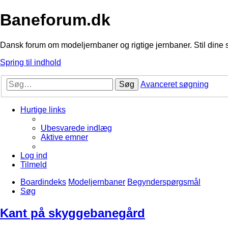
Baneforum.dk
Dansk forum om modeljernbaner og rigtige jernbaner. Stil dine 
Spring til indhold
Søg
Avanceret søgning
Hurtige links
Ubesvarede indlæg
Aktive emner
Log ind
Tilmeld
Boardindeks
Modeljernbaner
Begynderspørgsmål
Søg
Kant på skyggebanegård