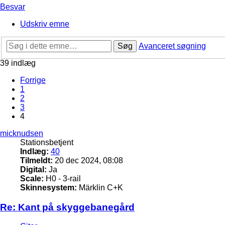
Besvar
Udskriv emne
Søg
Avanceret søgning
39 indlæg
Forrige
1
2
3
4
micknudsen
Stationsbetjent
Indlæg:
40
Tilmeldt:
20 dec 2024, 08:08
Digital:
Ja
Scale:
H0 - 3-rail
Skinnesystem:
Märklin C+K
Re: Kant på skyggebanegård