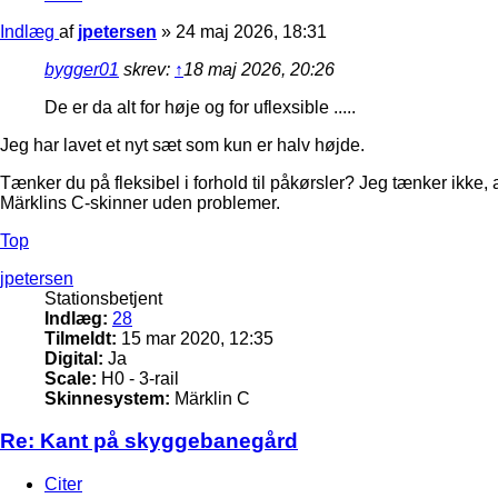
Indlæg
af
jpetersen
»
24 maj 2026, 18:31
bygger01
skrev:
↑
18 maj 2026, 20:26
De er da alt for høje og for uflexsible .....
Jeg har lavet et nyt sæt som kun er halv højde.
Tænker du på fleksibel i forhold til påkørsler? Jeg tænker ikke, 
Märklins C-skinner uden problemer.
Top
jpetersen
Stationsbetjent
Indlæg:
28
Tilmeldt:
15 mar 2020, 12:35
Digital:
Ja
Scale:
H0 - 3-rail
Skinnesystem:
Märklin C
Re: Kant på skyggebanegård
Citer