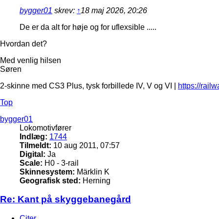
bygger01
skrev:
↑
18 maj 2026, 20:26
De er da alt for høje og for uflexsible .....
Hvordan det?
Med venlig hilsen
Søren
2-skinne med CS3 Plus, tysk forbillede IV, V og VI |
https://rail
Top
bygger01
Lokomotivfører
Indlæg:
1744
Tilmeldt:
10 aug 2011, 07:57
Digital:
Ja
Scale:
H0 - 3-rail
Skinnesystem:
Märklin K
Geografisk sted:
Herning
Re: Kant på skyggebanegård
Citer