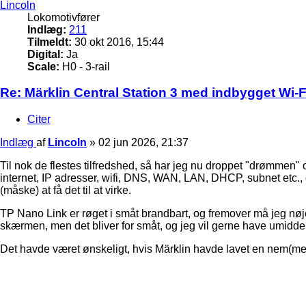
Lincoln
Lokomotivfører
Indlæg:
211
Tilmeldt:
30 okt 2016, 15:44
Digital:
Ja
Scale:
H0 - 3-rail
Re: Märklin Central Station 3 med indbygget Wi-Fi
Citer
Indlæg
af
Lincoln
»
02 jun 2026, 21:37
Til nok de flestes tilfredshed, så har jeg nu droppet "drømmen"
internet, IP adresser, wifi, DNS, WAN, LAN, DHCP, subnet etc., de
(måske) at få det til at virke.
TP Nano Link er røget i småt brandbart, og fremover må jeg n
skærmen, men det bliver for småt, og jeg vil gerne have umiddel
Det havde været ønskeligt, hvis Märklin havde lavet en nem(mer