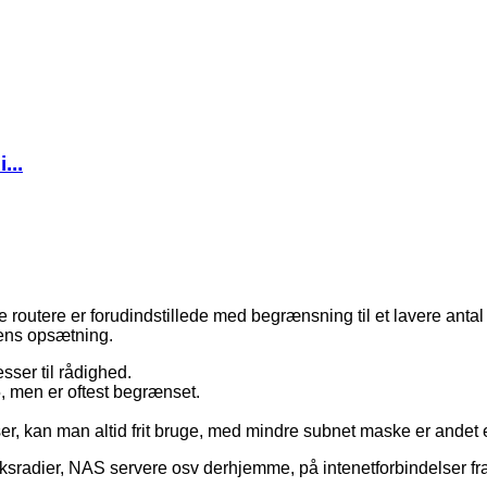
...
e routere er forudindstillede med begrænsning til et lavere anta
rens opsætning.
sser til rådighed.
5, men er oftest begrænset.
 kan man altid frit bruge, med mindre subnet maske er andet en 
ærksradier, NAS servere osv derhjemme, på intenetforbindelser 