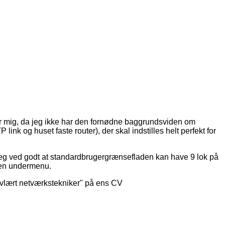
 for mig, da jeg ikke har den fornødne baggrundsviden om
nk og huset faste router), der skal indstilles helt perfekt for
Jeg ved godt at standardbrugergrænsefladen kan have 9 lok på
e en undermenu.
elvlært netværkstekniker" på ens CV