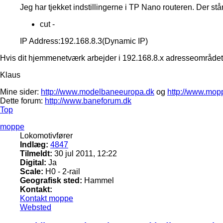
Jeg har tjekket indstillingerne i TP Nano routeren. Der st
cut -
IP Address:192.168.8.3(Dynamic IP)
Hvis dit hjemmenetværk arbejder i 192.168.8.x adresseområdet, 
Klaus
Mine sider:
http://www.modelbaneeuropa.dk
og
http://www.mop
Dette forum:
http://www.baneforum.dk
Top
moppe
Lokomotivfører
Indlæg:
4847
Tilmeldt:
30 jul 2011, 12:22
Digital:
Ja
Scale:
H0 - 2-rail
Geografisk sted:
Hammel
Kontakt:
Kontakt moppe
Websted