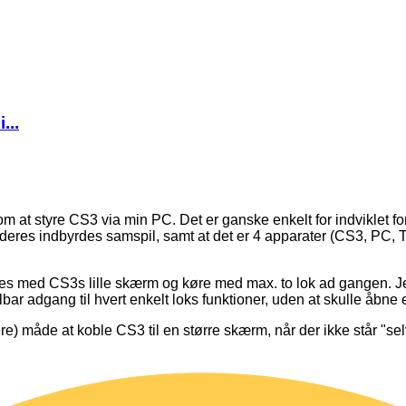
...
 om at styre CS3 via min PC. Det er ganske enkelt for indviklet
res indbyrdes samspil, samt at det er 4 apparater (CS3, PC, TP li
øjes med CS3s lille skærm og køre med max. to lok ad gangen. 
bar adgang til hvert enkelt loks funktioner, uden at skulle åbn
e) måde at koble CS3 til en større skærm, når der ikke står "s