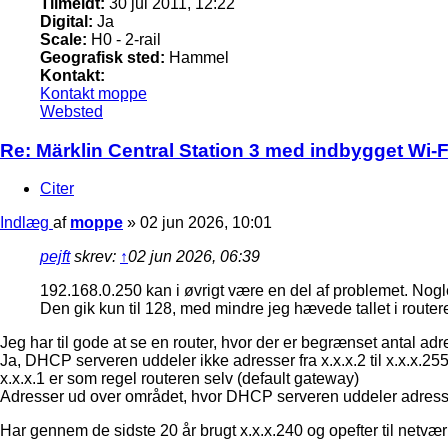
Tilmeldt:
30 jul 2011, 12:22
Digital:
Ja
Scale:
H0 - 2-rail
Geografisk sted:
Hammel
Kontakt:
Kontakt moppe
Websted
Re: Märklin Central Station 3 med indbygget Wi-Fi
Citer
Indlæg
af
moppe
»
02 jun 2026, 10:01
pejft
skrev:
↑
02 jun 2026, 06:39
192.168.0.250 kan i øvrigt være en del af problemet. Nogl
Den gik kun til 128, med mindre jeg hævede tallet i route
Jeg har til gode at se en router, hvor der er begrænset antal adre
Ja, DHCP serveren uddeler ikke adresser fra x.x.x.2 til x.x.x.25
x.x.x.1 er som regel routeren selv (default gateway)
Adresser ud over området, hvor DHCP serveren uddeler adresser,
Har gennem de sidste 20 år brugt x.x.x.240 og opefter til netv