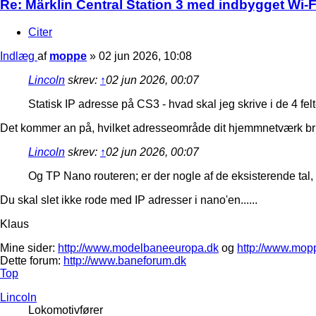
Re: Märklin Central Station 3 med indbygget Wi-Fi
Citer
Indlæg
af
moppe
»
02 jun 2026, 10:08
Lincoln
skrev:
↑
02 jun 2026, 00:07
Statisk IP adresse på CS3 - hvad skal jeg skrive i de 4 fel
Det kommer an på, hvilket adresseområde dit hjemmnetværk b
Lincoln
skrev:
↑
02 jun 2026, 00:07
Og TP Nano routeren; er der nogle af de eksisterende tal
Du skal slet ikke rode med IP adresser i nano'en......
Klaus
Mine sider:
http://www.modelbaneeuropa.dk
og
http://www.mop
Dette forum:
http://www.baneforum.dk
Top
Lincoln
Lokomotivfører