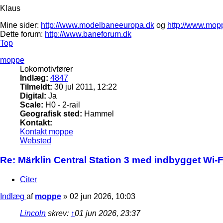
Klaus
Mine sider:
http://www.modelbaneeuropa.dk
og
http://www.mop
Dette forum:
http://www.baneforum.dk
Top
moppe
Lokomotivfører
Indlæg:
4847
Tilmeldt:
30 jul 2011, 12:22
Digital:
Ja
Scale:
H0 - 2-rail
Geografisk sted:
Hammel
Kontakt:
Kontakt moppe
Websted
Re: Märklin Central Station 3 med indbygget Wi-Fi
Citer
Indlæg
af
moppe
»
02 jun 2026, 10:03
Lincoln
skrev:
↑
01 jun 2026, 23:37