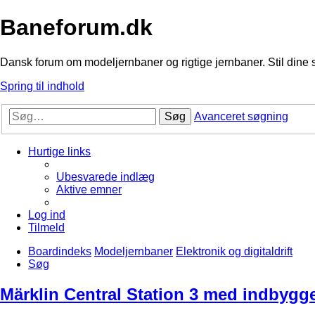
Baneforum.dk
Dansk forum om modeljernbaner og rigtige jernbaner. Stil dine 
Spring til indhold
Søg
Avanceret søgning
Hurtige links
Ubesvarede indlæg
Aktive emner
Log ind
Tilmeld
Boardindeks
Modeljernbaner
Elektronik og digitaldrift
Søg
Märklin Central Station 3 med indbygget