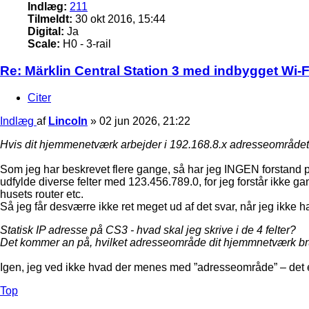
Indlæg:
211
Tilmeldt:
30 okt 2016, 15:44
Digital:
Ja
Scale:
H0 - 3-rail
Re: Märklin Central Station 3 med indbygget Wi-Fi
Citer
Indlæg
af
Lincoln
»
02 jun 2026, 21:22
Hvis dit hjemmenetværk arbejder i 192.168.8.x adresseområdet, 
Som jeg har beskrevet flere gange, så har jeg INGEN forstand p
udfylde diverse felter med 123.456.789.0, for jeg forstår ikke g
husets router etc.
Så jeg får desværre ikke ret meget ud af det svar, når jeg ikke ha
Statisk IP adresse på CS3 - hvad skal jeg skrive i de 4 felter?
Det kommer an på, hvilket adresseområde dit hjemmnetværk b
Igen, jeg ved ikke hvad der menes med ”adresseområde” – det e
Top