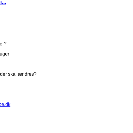
...
ter?
ruger
, der skal ændres?
pe.dk