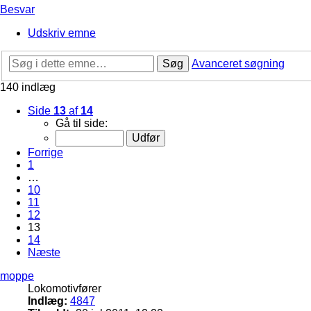
Besvar
Udskriv emne
Søg
Avanceret søgning
140 indlæg
Side
13
af
14
Gå til side:
Forrige
1
…
10
11
12
13
14
Næste
moppe
Lokomotivfører
Indlæg:
4847