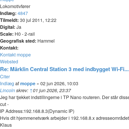
Lokomotivfører
Indlæg:
4847
Tilmeldt:
30 jul 2011, 12:22
Digital:
Ja
Scale:
H0 - 2-rail
Geografisk sted:
Hammel
Kontakt:
Kontakt moppe
Websted
Re: Märklin Central Station 3 med indbygget Wi-Fi...
Citer
Indlæg
af
moppe
»
02 jun 2026, 10:03
Lincoln
skrev:
↑
01 jun 2026, 23:37
Jeg har tjekket indstillingerne i TP Nano routeren. Der står di
cut -
IP Address:192.168.8.3(Dynamic IP)
Hvis dit hjemmenetværk arbejder i 192.168.8.x adresseområdet, 
Klaus