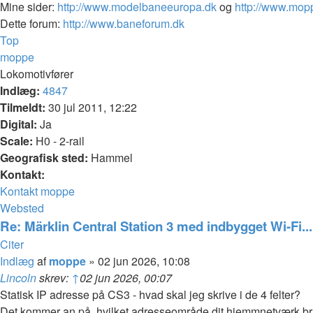
Mine sider:
http://www.modelbaneeuropa.dk
og
http://www.mop
Dette forum:
http://www.baneforum.dk
Top
moppe
Lokomotivfører
Indlæg:
4847
Tilmeldt:
30 jul 2011, 12:22
Digital:
Ja
Scale:
H0 - 2-rail
Geografisk sted:
Hammel
Kontakt:
Kontakt moppe
Websted
Re: Märklin Central Station 3 med indbygget Wi-Fi...
Citer
Indlæg
af
moppe
»
02 jun 2026, 10:08
Lincoln
skrev:
↑
02 jun 2026, 00:07
Statisk IP adresse på CS3 - hvad skal jeg skrive i de 4 felter?
Det kommer an på, hvilket adresseområde dit hjemmnetværk b