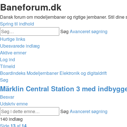
Baneforum.dk
Dansk forum om modeljernbaner og rigtige jernbaner. Stil dine 
Spring til indhold
Søg
Avanceret søgning
Hurtige links
Ubesvarede indlæg
Aktive emner
Log ind
Tilmeld
Boardindeks
Modeljernbaner
Elektronik og digitaldrift
Søg
Märklin Central Station 3 med indbygget
Besvar
Udskriv emne
Søg
Avanceret søgning
140 indlæg
Side
13
af
14