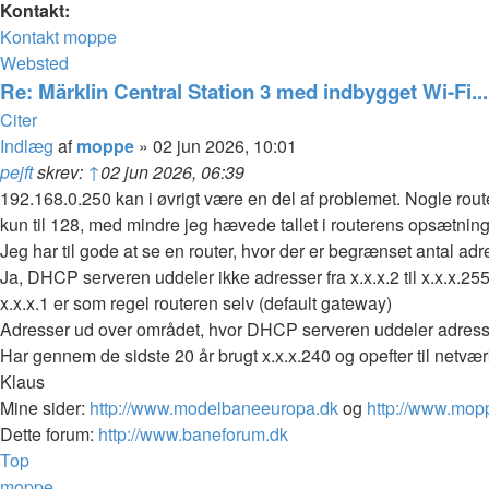
Kontakt:
Kontakt moppe
Websted
Re: Märklin Central Station 3 med indbygget Wi-Fi...
Citer
Indlæg
af
moppe
»
02 jun 2026, 10:01
pejft
skrev:
↑
02 jun 2026, 06:39
192.168.0.250 kan i øvrigt være en del af problemet. Nogle rout
kun til 128, med mindre jeg hævede tallet i routerens opsætning
Jeg har til gode at se en router, hvor der er begrænset antal adre
Ja, DHCP serveren uddeler ikke adresser fra x.x.x.2 til x.x.x.25
x.x.x.1 er som regel routeren selv (default gateway)
Adresser ud over området, hvor DHCP serveren uddeler adresser,
Har gennem de sidste 20 år brugt x.x.x.240 og opefter til netv
Klaus
Mine sider:
http://www.modelbaneeuropa.dk
og
http://www.mop
Dette forum:
http://www.baneforum.dk
Top
moppe