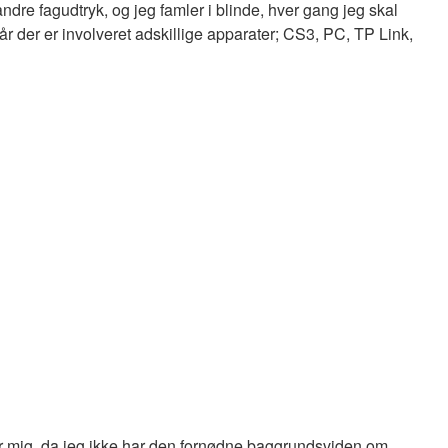
re fagudtryk, og jeg famler i blinde, hver gang jeg skal
år der er involveret adskillige apparater; CS3, PC, TP Link,
for mig, da jeg ikke har den fornødne baggrundsviden om