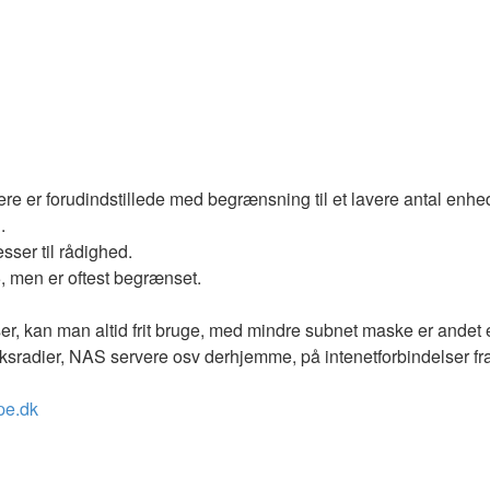
ere er forudindstillede med begrænsning til et lavere antal enh
.
sser til rådighed.
5, men er oftest begrænset.
 kan man altid frit bruge, med mindre subnet maske er andet en 
ærksradier, NAS servere osv derhjemme, på intenetforbindelser 
pe.dk