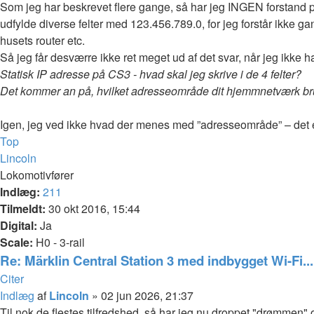
Som jeg har beskrevet flere gange, så har jeg INGEN forstand p
udfylde diverse felter med 123.456.789.0, for jeg forstår ikke g
husets router etc.
Så jeg får desværre ikke ret meget ud af det svar, når jeg ikke ha
Statisk IP adresse på CS3 - hvad skal jeg skrive i de 4 felter?
Det kommer an på, hvilket adresseområde dit hjemmnetværk br
Igen, jeg ved ikke hvad der menes med ”adresseområde” – det e
Top
Lincoln
Lokomotivfører
Indlæg:
211
Tilmeldt:
30 okt 2016, 15:44
Digital:
Ja
Scale:
H0 - 3-rail
Re: Märklin Central Station 3 med indbygget Wi-Fi...
Citer
Indlæg
af
Lincoln
»
02 jun 2026, 21:37
Til nok de flestes tilfredshed, så har jeg nu droppet "drømmen"