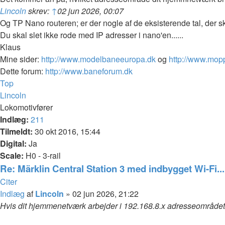
Lincoln
skrev:
↑
02 jun 2026, 00:07
Og TP Nano routeren; er der nogle af de eksisterende tal, der 
Du skal slet ikke rode med IP adresser i nano'en......
Klaus
Mine sider:
http://www.modelbaneeuropa.dk
og
http://www.mop
Dette forum:
http://www.baneforum.dk
Top
Lincoln
Lokomotivfører
Indlæg:
211
Tilmeldt:
30 okt 2016, 15:44
Digital:
Ja
Scale:
H0 - 3-rail
Re: Märklin Central Station 3 med indbygget Wi-Fi...
Citer
Indlæg
af
Lincoln
»
02 jun 2026, 21:22
Hvis dit hjemmenetværk arbejder i 192.168.8.x adresseområdet, 