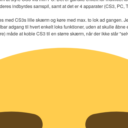
res indbyrdes samspil, samt at det er 4 apparater (CS3, PC, TP li
jes med CS3s lille skærm og køre med max. to lok ad gangen. J
bar adgang til hvert enkelt loks funktioner, uden at skulle åbn
e) måde at koble CS3 til en større skærm, når der ikke står "se