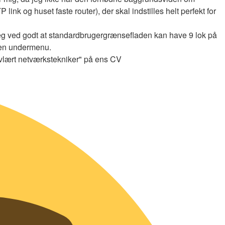
nk og huset faste router), der skal indstilles helt perfekt for
eg ved godt at standardbrugergrænsefladen kan have 9 lok på
e en undermenu.
lvlært netværkstekniker" på ens CV