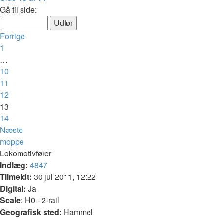
Gå til side:
Forrige
1
…
10
11
12
13
14
Næste
moppe
Lokomotivfører
Indlæg:
4847
Tilmeldt:
30 jul 2011, 12:22
Digital:
Ja
Scale:
H0 - 2-rail
Geografisk sted:
Hammel