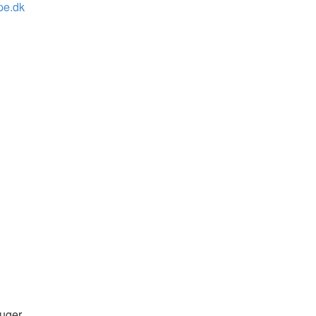
pe.dk
ruger