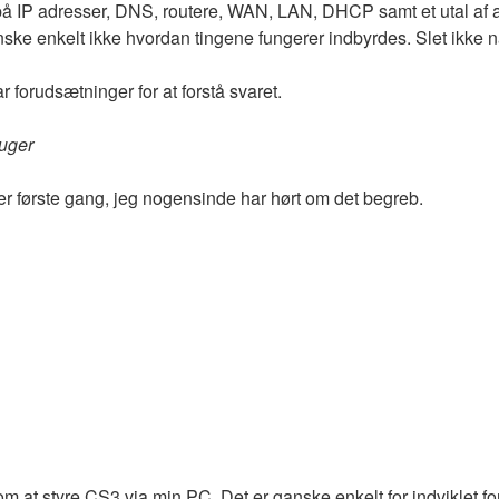
å IP adresser, DNS, routere, WAN, LAN, DHCP samt et utal af and
anske enkelt ikke hvordan tingene fungerer indbyrdes. Slet ikke n
r forudsætninger for at forstå svaret.
uger
r første gang, jeg nogensinde har hørt om det begreb.
 om at styre CS3 via min PC. Det er ganske enkelt for indviklet 