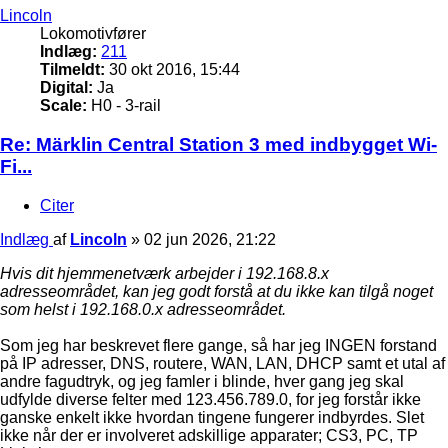
Lincoln
Lokomotivfører
Indlæg:
211
Tilmeldt:
30 okt 2016, 15:44
Digital:
Ja
Scale:
H0 - 3-rail
Re: Märklin Central Station 3 med indbygget Wi-
Fi...
Citer
Indlæg
af
Lincoln
»
02 jun 2026, 21:22
Hvis dit hjemmenetværk arbejder i 192.168.8.x
adresseområdet, kan jeg godt forstå at du ikke kan tilgå noget
som helst i 192.168.0.x adresseområdet.
Som jeg har beskrevet flere gange, så har jeg INGEN forstand
på IP adresser, DNS, routere, WAN, LAN, DHCP samt et utal af
andre fagudtryk, og jeg famler i blinde, hver gang jeg skal
udfylde diverse felter med 123.456.789.0, for jeg forstår ikke
ganske enkelt ikke hvordan tingene fungerer indbyrdes. Slet
ikke når der er involveret adskillige apparater; CS3, PC, TP