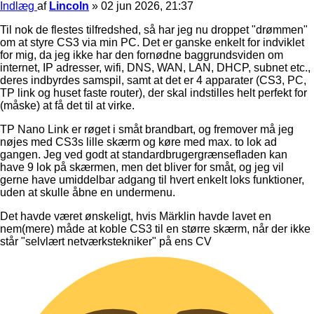
Indlæg
af
Lincoln
»
02 jun 2026, 21:37
Til nok de flestes tilfredshed, så har jeg nu droppet "drømmen"
om at styre CS3 via min PC. Det er ganske enkelt for indviklet
for mig, da jeg ikke har den fornødne baggrundsviden om
internet, IP adresser, wifi, DNS, WAN, LAN, DHCP, subnet etc.,
deres indbyrdes samspil, samt at det er 4 apparater (CS3, PC,
TP link og huset faste router), der skal indstilles helt perfekt for
(måske) at få det til at virke.
TP Nano Link er røget i småt brandbart, og fremover må jeg
nøjes med CS3s lille skærm og køre med max. to lok ad
gangen. Jeg ved godt at standardbrugergrænsefladen kan
have 9 lok på skærmen, men det bliver for småt, og jeg vil
gerne have umiddelbar adgang til hvert enkelt loks funktioner,
uden at skulle åbne en undermenu.
Det havde været ønskeligt, hvis Märklin havde lavet en
nem(mere) måde at koble CS3 til en større skærm, når der ikke
står "selvlært netværkstekniker" på ens CV