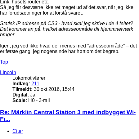
Link, husets router etc.
Så jeg får desværre ikke ret meget ud af det svar, når jeg ikke
har forudsætninger for at forstå svaret.
Statisk IP adresse på CS3 - hvad skal jeg skrive i de 4 felter?
Det kommer an på, hvilket adresseområde dit hjemmnetværk
bruger
Igen, jeg ved ikke hvad der menes med ”adresseområde” – det
er første gang, jeg nogensinde har hørt om det begreb.
Top
Lincoln
Lokomotivfører
Indlæg:
211
Tilmeldt:
30 okt 2016, 15:44
Digital:
Ja
Scale:
H0 - 3-rail
Re: Märklin Central Station 3 med indbygget Wi-
Fi...
Citer