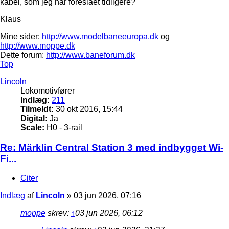
kabel, som jeg har foreslået tidligere?
Klaus
Mine sider:
http://www.modelbaneeuropa.dk
og
http://www.moppe.dk
Dette forum:
http://www.baneforum.dk
Top
Lincoln
Lokomotivfører
Indlæg:
211
Tilmeldt:
30 okt 2016, 15:44
Digital:
Ja
Scale:
H0 - 3-rail
Re: Märklin Central Station 3 med indbygget Wi-
Fi...
Citer
Indlæg
af
Lincoln
»
03 jun 2026, 07:16
moppe
skrev:
↑
03 jun 2026, 06:12