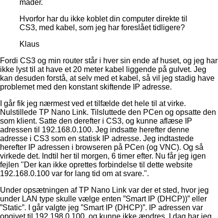
måder.
Hvorfor har du ikke koblet din computer direkte til
CS3, med kabel, som jeg har foreslået tidligere?
Klaus
Fordi CS3 og min router står i hver sin ende af huset, og jeg har
ikke lyst til at have et 20 meter kabel liggende på gulvet. Jeg
kan desuden forstå, at selv med et kabel, så vil jeg stadig have
problemet med den konstant skiftende IP adresse.
I går fik jeg nærmest ved et tilfælde det hele til at virke.
Nulstillede TP Nano Link. Tilsluttede den PCen og opsatte den
som klient. Satte den derefter i CS3, og kunne aflæse IP
adressen til 192.168.0.100. Jeg indsatte herefter denne
adresse i CS3 som en statisk IP adresse. Jeg indtastede
herefter IP adressen i browseren på PCen (og VNC). Og så
virkede det. Indtil her til morgen, 6 timer efter. Nu får jeg igen
fejlen "Der kan ikke oprettes forbindelse til dette website
192.168.0.100 var for lang tid om at svare.".
Under opsætningen af TP Nano Link var der et sted, hvor jeg
under LAN type skulle vælge enten ”Smart IP (DHCP))” eller
”Static”. I går valgte jeg ”Smart IP (DHCP)”. IP adressen var
opgivet til 192.198.0.100, og kunne ikke ændres. I dag har jeg