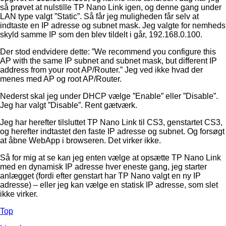
så prøvet at nulstille TP Nano Link igen, og denne gang under
LAN type valgt ”Static”. Så får jeg muligheden får selv at
indtaste en IP adresse og subnet mask. Jeg valgte for nemheds
skyld samme IP som den blev tildelt i går, 192.168.0.100.
Der stod endvidere dette: ”We recommend you configure this
AP with the same IP subnet and subnet mask, but different IP
address from your root AP/Router.” Jeg ved ikke hvad der
menes med AP og root AP/Router.
Nederst skal jeg under DHCP vælge ”Enable” eller ”Disable”.
Jeg har valgt ”Disable”. Rent gætværk.
Jeg har herefter tilsluttet TP Nano Link til CS3, genstartet CS3,
og herefter indtastet den faste IP adresse og subnet. Og forsøgt
at åbne WebApp i browseren. Det virker ikke.
Så for mig at se kan jeg enten vælge at opsætte TP Nano Link
med en dynamisk IP adresse hver eneste gang, jeg starter
anlægget (fordi efter genstart har TP Nano valgt en ny IP
adresse) – eller jeg kan vælge en statisk IP adresse, som slet
ikke virker.
Top