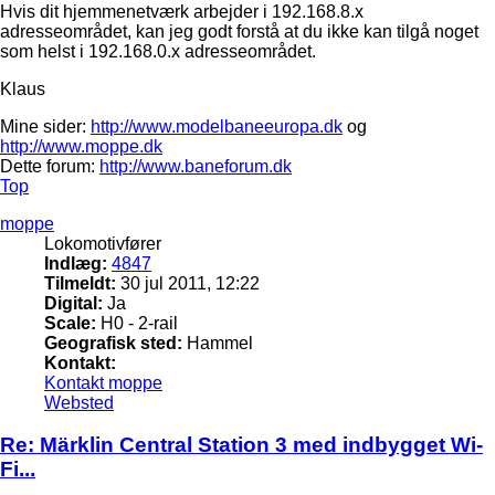
Hvis dit hjemmenetværk arbejder i 192.168.8.x
adresseområdet, kan jeg godt forstå at du ikke kan tilgå noget
som helst i 192.168.0.x adresseområdet.
Klaus
Mine sider:
http://www.modelbaneeuropa.dk
og
http://www.moppe.dk
Dette forum:
http://www.baneforum.dk
Top
moppe
Lokomotivfører
Indlæg:
4847
Tilmeldt:
30 jul 2011, 12:22
Digital:
Ja
Scale:
H0 - 2-rail
Geografisk sted:
Hammel
Kontakt:
Kontakt moppe
Websted
Re: Märklin Central Station 3 med indbygget Wi-
Fi...