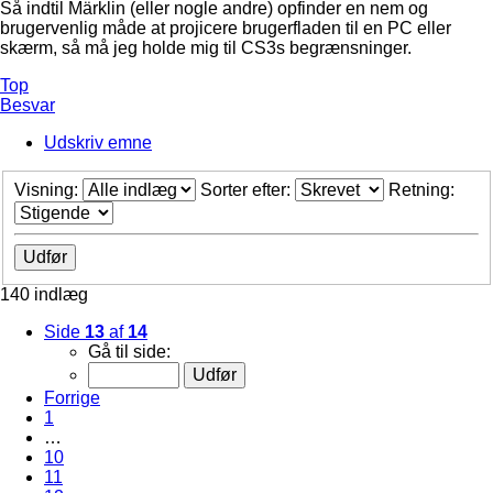
Så indtil Märklin (eller nogle andre) opfinder en nem og
brugervenlig måde at projicere brugerfladen til en PC eller
skærm, så må jeg holde mig til CS3s begrænsninger.
Top
Besvar
Udskriv emne
Visning:
Sorter efter:
Retning:
140 indlæg
Side
13
af
14
Gå til side:
Forrige
1
…
10
11