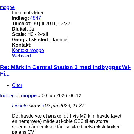
moppe
Lokomotivfører
Indlæg:
4847
Tilmeldt:
30 jul 2011, 12:22
Digital:
Ja
Scale:
H0 - 2-rail
Geografisk sted:
Hammel
Kontakt:
Kontakt moppe
Websted
Re: Märklin Central Station 3 med indbygget Wi-
Fi...
Citer
Indlæg
af
moppe
»
03 jun 2026, 06:12
Lincoln
skrev:
↑
02 jun 2026, 21:37
Det havde været ønskeligt, hvis Märklin havde lavet
en nem(mere) måde at koble CS3 til en større
skærm, når der ikke står "selvlært netværkstekniker"
på ens CV