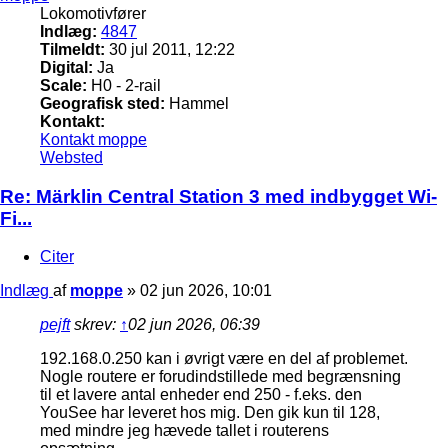
Lokomotivfører
Indlæg:
4847
Tilmeldt:
30 jul 2011, 12:22
Digital:
Ja
Scale:
H0 - 2-rail
Geografisk sted:
Hammel
Kontakt:
Kontakt moppe
Websted
Re: Märklin Central Station 3 med indbygget Wi-
Fi...
Citer
Indlæg
af
moppe
»
02 jun 2026, 10:01
pejft
skrev:
↑
02 jun 2026, 06:39
192.168.0.250 kan i øvrigt være en del af problemet.
Nogle routere er forudindstillede med begrænsning
til et lavere antal enheder end 250 - f.eks. den
YouSee har leveret hos mig. Den gik kun til 128,
med mindre jeg hævede tallet i routerens