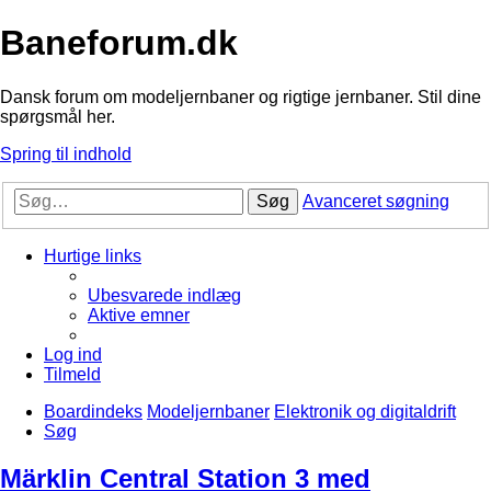
Baneforum.dk
Dansk forum om modeljernbaner og rigtige jernbaner. Stil dine
spørgsmål her.
Spring til indhold
Søg
Avanceret søgning
Hurtige links
Ubesvarede indlæg
Aktive emner
Log ind
Tilmeld
Boardindeks
Modeljernbaner
Elektronik og digitaldrift
Søg
Märklin Central Station 3 med