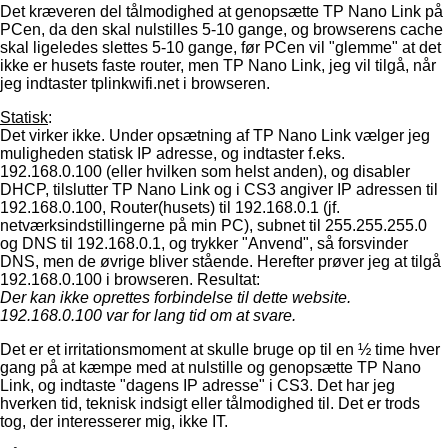
Det kræveren del tålmodighed at genopsætte TP Nano Link på
PCen, da den skal nulstilles 5-10 gange, og browserens cache
skal ligeledes slettes 5-10 gange, før PCen vil "glemme" at det
ikke er husets faste router, men TP Nano Link, jeg vil tilgå, når
jeg indtaster tplinkwifi.net i browseren.
Statisk
:
Det virker ikke. Under opsætning af TP Nano Link vælger jeg
muligheden statisk IP adresse, og indtaster f.eks.
192.168.0.100 (eller hvilken som helst anden), og disabler
DHCP, tilslutter TP Nano Link og i CS3 angiver IP adressen til
192.168.0.100, Router(husets) til 192.168.0.1 (jf.
netværksindstillingerne på min PC), subnet til 255.255.255.0
og DNS til 192.168.0.1, og trykker "Anvend", så forsvinder
DNS, men de øvrige bliver stående. Herefter prøver jeg at tilgå
192.168.0.100 i browseren. Resultat:
Der kan ikke oprettes forbindelse til dette website.
192.168.0.100 var for lang tid om at svare.
Det er et irritationsmoment at skulle bruge op til en ½ time hver
gang på at kæmpe med at nulstille og genopsætte TP Nano
Link, og indtaste "dagens IP adresse" i CS3. Det har jeg
hverken tid, teknisk indsigt eller tålmodighed til. Det er trods
tog, der interesserer mig, ikke IT.