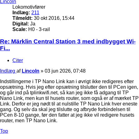
Lincoln
Lokomotivfører
Indlæg:
211
Tilmeldt:
30 okt 2016, 15:44
Digital:
Ja
Scale:
H0 - 3-rail
Re: Märklin Central Station 3 med indbygget Wi-
Fi...
Citer
Indlæg
af
Lincoln
»
03 jun 2026, 07:48
Indstillingerne i TP Nano Link kan i øvrigt ikke redigeres efter
opsætning. Hvis jeg efter opsætning tilslutter den til PCen igen,
og går ind på tplinkwifi.net, så kan jeg ikke få adgang til TP
Nano Link, men kun til husets router, som også er af mærket TP
Link. Derfor er jeg nødt til at nulstille TP Nano Link hver eneste
gang. Og selv da skal jeg tilslutte og afbryde forbindelsen til
PCen 8-10 gange, før den fatter at jeg ikke vil redigere husets
router, men TP Nano Link.
Top