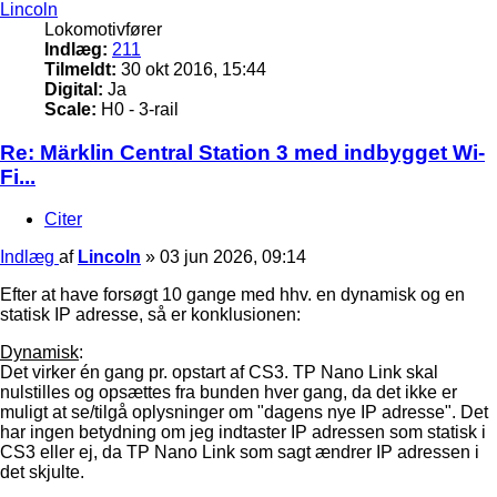
Lincoln
Lokomotivfører
Indlæg:
211
Tilmeldt:
30 okt 2016, 15:44
Digital:
Ja
Scale:
H0 - 3-rail
Re: Märklin Central Station 3 med indbygget Wi-
Fi...
Citer
Indlæg
af
Lincoln
»
03 jun 2026, 09:14
Efter at have forsøgt 10 gange med hhv. en dynamisk og en
statisk IP adresse, så er konklusionen:
Dynamisk
:
Det virker én gang pr. opstart af CS3. TP Nano Link skal
nulstilles og opsættes fra bunden hver gang, da det ikke er
muligt at se/tilgå oplysninger om "dagens nye IP adresse". Det
har ingen betydning om jeg indtaster IP adressen som statisk i
CS3 eller ej, da TP Nano Link som sagt ændrer IP adressen i
det skjulte.