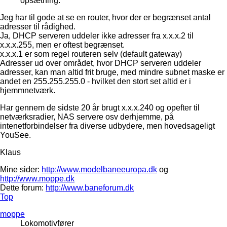
opsætning.
Jeg har til gode at se en router, hvor der er begrænset antal
adresser til rådighed.
Ja, DHCP serveren uddeler ikke adresser fra x.x.x.2 til
x.x.x.255, men er oftest begrænset.
x.x.x.1 er som regel routeren selv (default gateway)
Adresser ud over området, hvor DHCP serveren uddeler
adresser, kan man altid frit bruge, med mindre subnet maske er
andet en 255.255.255.0 - hvilket den stort set altid er i
hjemmnetværk.
Har gennem de sidste 20 år brugt x.x.x.240 og opefter til
netværksradier, NAS servere osv derhjemme, på
intenetforbindelser fra diverse udbydere, men hovedsageligt
YouSee.
Klaus
Mine sider:
http://www.modelbaneeuropa.dk
og
http://www.moppe.dk
Dette forum:
http://www.baneforum.dk
Top
moppe
Lokomotivfører