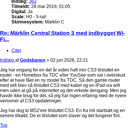
Indlæg:
362
Tilmeldt:
28 mar 2019, 01:05
Digital:
Ja
Scale:
H0 - 3-rail
Skinnesystem:
Märklin C
Re: Märklin Central Station 3 med indbygget Wi-
Fi...
Citer
Indlæg
af
Godsbanen
»
02 jun 2026, 22:21
Jeg har engang for en del år siden haft min CS3 tilsluttet en
router - en Homebox fra TDC eller YouSee som var i overskud
efter at have fået en ny model fra TDC. Så den gamle router
med wifi blev så tilsluttet CS3 med kabel og en iPad via wifi
men uden at gå på internettet og det virkede dengang. Men jeg
havde ikke brug for det, så jeg har ingen erfaring med de nyere
versioner af CS3 opdateringer.
Jeg har dog to MS2'ere tilsluttet CS3. En fra mit startsæt og en
senere tilkøbt. De er tilsluttet som slaver og det fungerer fint.
Top