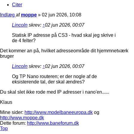
Citer
Indlæg
af
moppe
»
02 jun 2026, 10:08
Lincoln
skrev:
↑
02 jun 2026, 00:07
Statisk IP adresse på CS3 - hvad skal jeg skrive i
de 4 felter?
Det kommer an på, hvilket adresseområde dit hjemmnetværk
bruger
Lincoln
skrev:
↑
02 jun 2026, 00:07
Og TP Nano routeren; er der nogle af de
eksisterende tal, der skal ændres?
Du skal slet ikke rode med IP adresser i nano'en......
Klaus
Mine sider:
http://www.modelbaneeuropa.dk
og
http://www.moppe.dk
Dette forum:
http://www.baneforum.dk
Top