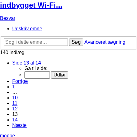
indbygget Wi-Fi...
Besvar
Udskriv emne
Søg
Avanceret søgning
140 indlæg
Side
13
af
14
Gå til side:
Forrige
1
…
10
11
12
13
14
Næste
moppe