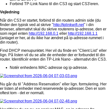
Forbind TP-Link Nano til din CS3 og start CS3'eren.
Vejledning
Når din CS3 er startet, forbind til din routers admin side (du
finder den typisk ved at skrive "
http://tplinkwifi.net
" i din
browser, alternativt skal du skrive routerens ip-adresse, den er
som regel enten
http://192.168.0.1
eller
http://192.168.1.1
(antaget er her, at du ikke har ændret på ip-adresse-rummet i
din router).
Find DHCP menupunktet. Her vil du finde en "Client List" eller
lign. På listen vil du se alle de enheder der er forbundet til din
router. Identificér enten din TP-Link Nano - alternativt din CS3.
Notér enhedens MAC-adresse og ip-adresse.
Nu går du til "Address Reservation" eller lign. formulering. Her
er listen af enheder med reserverede ip-adresser. Den er som
oftest tom - det er normalt.