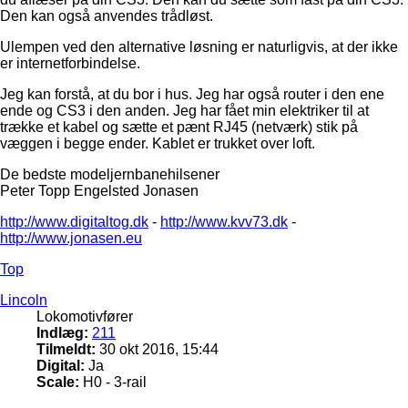
Den kan også anvendes trådløst.
Ulempen ved den alternative løsning er naturligvis, at der ikke
er internetforbindelse.
Jeg kan forstå, at du bor i hus. Jeg har også router i den ene
ende og CS3 i den anden. Jeg har fået min elektriker til at
trække et kabel og sætte et pænt RJ45 (netværk) stik på
væggen i begge ender. Kablet er trukket over loft.
De bedste modeljernbanehilsener
Peter Topp Engelsted Jonasen
http://www.digitaltog.dk
-
http://www.kvv73.dk
-
http://www.jonasen.eu
Top
Lincoln
Lokomotivfører
Indlæg:
211
Tilmeldt:
30 okt 2016, 15:44
Digital:
Ja
Scale:
H0 - 3-rail