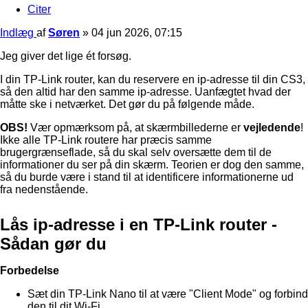
Citer
Indlæg
af
Søren
»
04 jun 2026, 07:15
Jeg giver det lige ét forsøg.
I din TP-Link router, kan du reservere en ip-adresse til din CS3,
så den altid har den samme ip-adresse. Uanfægtet hvad der
måtte ske i netværket. Det gør du på følgende måde.
OBS!
Vær opmærksom på, at skærmbillederne er
vejledende
!
Ikke alle TP-Link routere har præcis samme
brugergrænseflade, så du skal selv oversætte dem til de
informationer du ser på din skærm. Teorien er dog den samme,
så du burde være i stand til at identificere informationerne ud
fra nedenstående.
Lås ip-adresse i en TP-Link router -
Sådan gør du
Forbedelse
Sæt din TP-Link Nano til at være "Client Mode" og forbind
den til dit Wi-Fi.