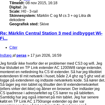
Tilmeldt:
08 nov 2015, 16:18
Digital:
Ja
Scale:
H0 - 3-rail
Skinnesystem:
Märklin C og M cs 3 + og Litra dk
dekodere
Geografisk sted:
Skive
Re: Märklin Central Station 3 med indbygget Wi-
Fi...
Citer
Indlæg
af
peras
»
17 jun 2026, 16:59
Jeg forstår ikke hvorfor der er problemer med CS3 og wifi. Jeg
har tilsluttet en TP Link extender AC 1200Wifi range extender,
monteret en netledning fra CS til extender. Så har jeg tilkoblet
extenderen til mit netværk i huset, både 2,4 ghz og 5 ghz ved at
logge på extenderen og indtaste netværkets kode. Så kører det.
Så tager jeg min tablet og tilsutter den til extendernetværket
(ellers virker det ikke) og åbner en browser. Der indtaster jeg
CS ipadresse i adressefeltet og CS kører nu på tabletten.
Samtidig har jeg også internet på min tablet. Jeg har senere
købt en TP Link AC 1750range extender og der var