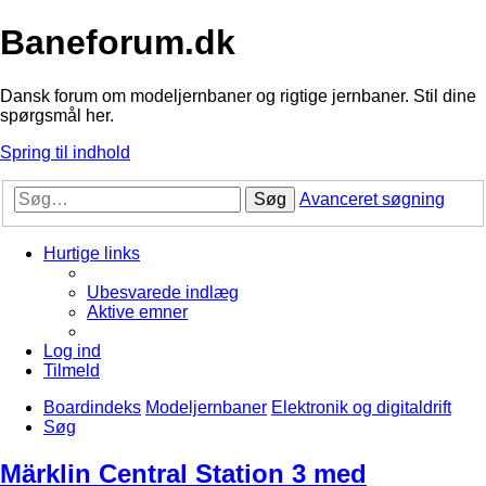
Baneforum.dk
Dansk forum om modeljernbaner og rigtige jernbaner. Stil dine
spørgsmål her.
Spring til indhold
Søg
Avanceret søgning
Hurtige links
Ubesvarede indlæg
Aktive emner
Log ind
Tilmeld
Boardindeks
Modeljernbaner
Elektronik og digitaldrift
Søg
Märklin Central Station 3 med