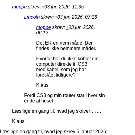
moppe
skrev:
↑
03 jun 2026, 11:35
Lincoln
skrev:
↑
03 jun 2026, 07:16
moppe
skrev:
↑
03 jun 2026,
06:12
Det ER en nem måde. Der
findes ikke nemmere måder.
Hvorfor har du ikke koblet din
computer direkte til CS3,
med kabel, som jeg har
foreslået tidligere?
Klaus
Fordi CS3 og min router står i hver sin
ende af huset
Læs lige en gang til, hvad jeg skriver…….
Klaus
Læs lige en gang til, hvad jeg skrev 5 januar 2026: