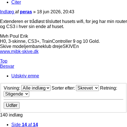
Citer
Indlæg
af
peras
»
18 jun 2026, 20:43
Extenderen er trådløst tilsluttet husets wifi, for jeg har min router
og CS3 i hver sin ende af huset.
Mvh Poul Erik
H0, 3-skinne, CS3+, TrainController 9 og 10 Gold.
Skive modeljernbaneklub drejeSKIVEn
www.mjbk-skive.dk
Top
Besvar
Udskriv emne
Visning:
Sorter efter:
Retning:
140 indlæg
Side
14
af
14