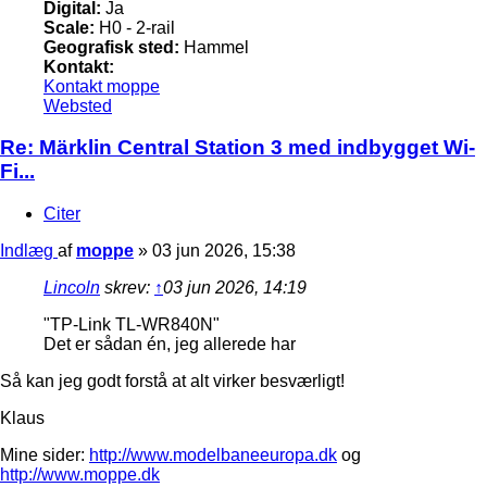
Digital:
Ja
Scale:
H0 - 2-rail
Geografisk sted:
Hammel
Kontakt:
Kontakt moppe
Websted
Re: Märklin Central Station 3 med indbygget Wi-
Fi...
Citer
Indlæg
af
moppe
»
03 jun 2026, 15:38
Lincoln
skrev:
↑
03 jun 2026, 14:19
"TP-Link TL-WR840N"
Det er sådan én, jeg allerede har
Så kan jeg godt forstå at alt virker besværligt!
Klaus
Mine sider:
http://www.modelbaneeuropa.dk
og
http://www.moppe.dk