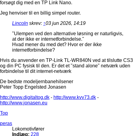
forsøgt dig med en TP Link Nano.
Jeg henviser til en billig simpel router.
Lincoln
skrev:
↑
03 jun 2026, 14:19
"Ulempen ved den alternative løsning er naturligvis,
at der ikke er internetforbindelse."
Hvad mener du med det? Hvor er der ikke
internetforbindelse?
Hvis du anvender en TP-Link TL-WR840N ved at tilslutte CS3
og din PC fysisk til den. Er det et "stand alone" netværk uden
forbindelse til dit internet-netværk
De bedste modeljernbanehilsener
Peter Topp Engelsted Jonasen
http://www.digitaltog.dk
-
http://www.kvv73.dk
-
http://www.jonasen.eu
Top
peras
Lokomotivfører
Indlæg:
228