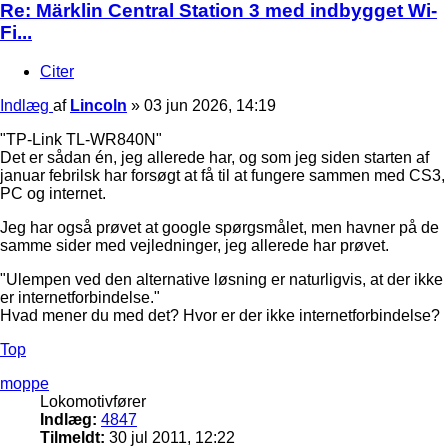
Re: Märklin Central Station 3 med indbygget Wi-
Fi...
Citer
Indlæg
af
Lincoln
»
03 jun 2026, 14:19
"TP-Link TL-WR840N"
Det er sådan én, jeg allerede har, og som jeg siden starten af
januar febrilsk har forsøgt at få til at fungere sammen med CS3,
PC og internet.
Jeg har også prøvet at google spørgsmålet, men havner på de
samme sider med vejledninger, jeg allerede har prøvet.
"Ulempen ved den alternative løsning er naturligvis, at der ikke
er internetforbindelse."
Hvad mener du med det? Hvor er der ikke internetforbindelse?
Top
moppe
Lokomotivfører
Indlæg:
4847
Tilmeldt:
30 jul 2011, 12:22