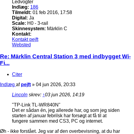
Ledvogter
Indlæg:
186
Tilmeldt:
01 feb 2016, 17:58
Digital:
Ja
Scale:
H0 - 3-rail
Skinnesystem:
Märklin C
Kontakt:
Kontakt pejft
Websted
Re: Märklin Central Station 3 med indbygget Wi-
Fi...
Citer
Indlæg
af
pejft
»
04 jun 2026, 20:33
Lincoln
skrev:
↑
03 jun 2026, 14:19
"TP-Link TL-WR840N"
Det er sådan én, jeg allerede har, og som jeg siden
starten af januar febrilsk har forsøgt at få til at
fungere sammen med CS3, PC og internet.
Øh - ikke forstået. Jeg var af den overbevisning, at du har