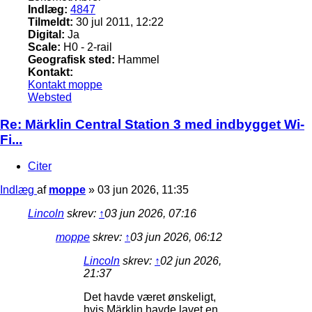
Indlæg:
4847
Tilmeldt:
30 jul 2011, 12:22
Digital:
Ja
Scale:
H0 - 2-rail
Geografisk sted:
Hammel
Kontakt:
Kontakt moppe
Websted
Re: Märklin Central Station 3 med indbygget Wi-
Fi...
Citer
Indlæg
af
moppe
»
03 jun 2026, 11:35
Lincoln
skrev:
↑
03 jun 2026, 07:16
moppe
skrev:
↑
03 jun 2026, 06:12
Lincoln
skrev:
↑
02 jun 2026,
21:37
Det havde været ønskeligt,
hvis Märklin havde lavet en