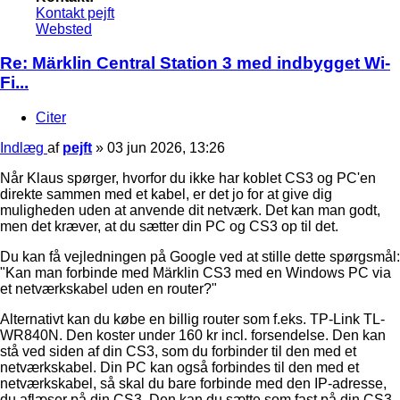
Kontakt pejft
Websted
Re: Märklin Central Station 3 med indbygget Wi-
Fi...
Citer
Indlæg
af
pejft
»
03 jun 2026, 13:26
Når Klaus spørger, hvorfor du ikke har koblet CS3 og PC'en
direkte sammen med et kabel, er det jo for at give dig
muligheden uden at anvende dit netværk. Det kan man godt,
men det kræver, at du sætter din PC og CS3 op til det.
Du kan få vejledningen på Google ved at stille dette spørgsmål:
"Kan man forbinde med Märklin CS3 med en Windows PC via
et netværkskabel uden en router?"
Alternativt kan du købe en billig router som f.eks. TP-Link TL-
WR840N. Den koster under 160 kr incl. forsendelse. Den kan
stå ved siden af din CS3, som du forbinder til den med et
netværkskabel. Din PC kan også forbindes til den med et
netværkskabel, så skal du bare forbinde med den IP-adresse,
du aflæser på din CS3. Den kan du sætte som fast på din CS3.