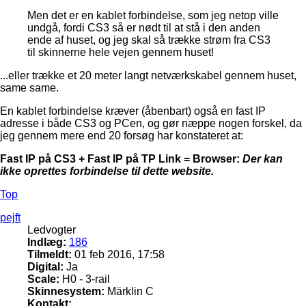
Men det er en kablet forbindelse, som jeg netop ville
undgå, fordi CS3 så er nødt til at stå i den anden
ende af huset, og jeg skal så trække strøm fra CS3
til skinnerne hele vejen gennem huset!
...eller trække et 20 meter langt netværkskabel gennem huset,
same same.
En kablet forbindelse kræver (åbenbart) også en fast IP
adresse i både CS3 og PCen, og gør næppe nogen forskel, da
jeg gennem mere end 20 forsøg har konstateret at:
Fast IP på CS3 + Fast IP på TP Link = Browser:
Der kan
ikke oprettes forbindelse til dette website.
Top
pejft
Ledvogter
Indlæg:
186
Tilmeldt:
01 feb 2016, 17:58
Digital:
Ja
Scale:
H0 - 3-rail
Skinnesystem:
Märklin C
Kontakt: