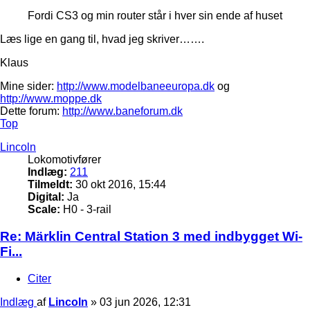
Fordi CS3 og min router står i hver sin ende af huset
Læs lige en gang til, hvad jeg skriver…….
Klaus
Mine sider:
http://www.modelbaneeuropa.dk
og
http://www.moppe.dk
Dette forum:
http://www.baneforum.dk
Top
Lincoln
Lokomotivfører
Indlæg:
211
Tilmeldt:
30 okt 2016, 15:44
Digital:
Ja
Scale:
H0 - 3-rail
Re: Märklin Central Station 3 med indbygget Wi-
Fi...
Citer
Indlæg
af
Lincoln
»
03 jun 2026, 12:31