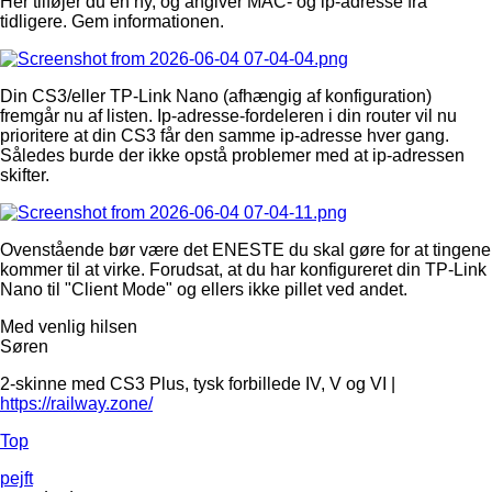
Her tilføjer du en ny, og angiver MAC- og ip-adresse fra
tidligere. Gem informationen.
Din CS3/eller TP-Link Nano (afhængig af konfiguration)
fremgår nu af listen. Ip-adresse-fordeleren i din router vil nu
prioritere at din CS3 får den samme ip-adresse hver gang.
Således burde der ikke opstå problemer med at ip-adressen
skifter.
Ovenstående bør være det ENESTE du skal gøre for at tingene
kommer til at virke. Forudsat, at du har konfigureret din TP-Link
Nano til "Client Mode" og ellers ikke pillet ved andet.
Med venlig hilsen
Søren
2-skinne med CS3 Plus, tysk forbillede IV, V og VI |
https://railway.zone/
Top
pejft