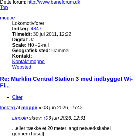
Dette forum:
http://www.baneforum.dk
Top
moppe
Lokomotivfører
Indlæg:
4847
Tilmeldt:
30 jul 2011, 12:22
Digital:
Ja
Scale:
H0 - 2-rail
Geografisk sted:
Hammel
Kontakt:
Kontakt moppe
Websted
Re: Märklin Central Station 3 med indbygget Wi-
Fi...
Citer
Indlæg
af
moppe
»
03 jun 2026, 15:43
Lincoln
skrev:
↑
03 jun 2026, 12:31
...eller trække et 20 meter langt netværkskabel
gennem huset]