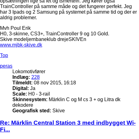
opsætningen lige så let og tsmertefri. Jeg kører også
TrainController på samme måde og det fungerer perfekt. Jeg
har 3 Ipads og 2 Samsung på systemet på samme tid og der er
aldrig problemer.
Mvh Poul Erik
H0, 3-skinne, CS3+, TrainController 9 og 10 Gold.
Skive modeljernbaneklub drejeSKIVEn
www.mjbk-skive.dk
Top
peras
Lokomotivfører
Indlæg:
228
Tilmeldt:
08 nov 2015, 16:18
Digital:
Ja
Scale:
H0 - 3-rail
Skinnesystem:
Märklin C og M cs 3 + og Litra dk
dekodere
Geografisk sted:
Skive
Re: Märklin Central Station 3 med indbygget Wi-
Fi...