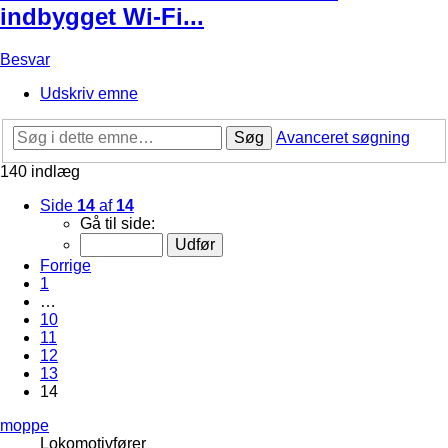
indbygget Wi-Fi...
Besvar
Udskriv emne
Søg
Avanceret søgning
140 indlæg
Side
14
af
14
Gå til side:
Forrige
1
…
10
11
12
13
14
moppe
Lokomotivfører