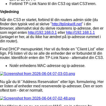
Forbind TP-Link Nano til din CS3 og start CS3'eren.
Vejledning
Når din CS3 er startet, forbind til din routers admin side (du
finder den typisk ved at skrive "
http://tplinkwifi.net
" i din
browser, alternativt skal du skrive routerens ip-adresse, den er
som regel enten
http://192.168.0.1
eller
http://192.168.1.1
(antaget er her, at du ikke har ændret på ip-adresse-rummet i
din router).
Find DHCP menupunktet. Her vil du finde en "Client List" eller
lign. På listen vil du se alle de enheder der er forbundet til din
router. Identificér enten din TP-Link Nano - alternativt din CS3.
Notér enhedens MAC-adresse og ip-adresse.
Nu går du til "Address Reservation" eller lign. formulering. Her
er listen af enheder med reserverede ip-adresser. Den er som
oftest tom - det er normalt.