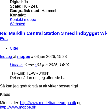
Digital:
Ja
Scale:
H0 - 2-rail
Geografisk sted:
Hammel
Kontakt:
Kontakt moppe
Websted
Re: Märklin Central Station 3 med indbygget Wi-
Fi...
Citer
Indlæg
af
moppe
»
03 jun 2026, 15:38
Lincoln
skrev:
↑
03 jun 2026, 14:19
"TP-Link TL-WR840N"
Det er sådan én, jeg allerede har
Så kan jeg godt forstå at alt virker besværligt!
Klaus
Mine sider:
http://www.modelbaneeuropa.dk
og
http://www.moppe.dk