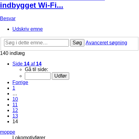
indbygget Wi-Fi...
Besvar
Udskriv emne
Søg
Avanceret søgning
140 indlæg
Side
14
af
14
Gå til side:
Forrige
1
…
10
11
12
13
14
moppe
Lokomotivfører