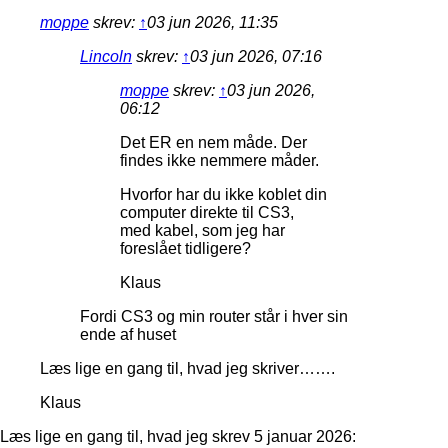
moppe
skrev:
↑
03 jun 2026, 11:35
Lincoln
skrev:
↑
03 jun 2026, 07:16
moppe
skrev:
↑
03 jun 2026,
06:12
Det ER en nem måde. Der
findes ikke nemmere måder.
Hvorfor har du ikke koblet din
computer direkte til CS3,
med kabel, som jeg har
foreslået tidligere?
Klaus
Fordi CS3 og min router står i hver sin
ende af huset
Læs lige en gang til, hvad jeg skriver…….
Klaus
Læs lige en gang til, hvad jeg skrev 5 januar 2026: