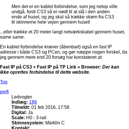
Men det er en kablet forbindelse, som jeg netop ville
undgå, fordi CS3 så er nødt til at stå i den anden
ende af huset, og jeg skal så trække strøm fra CS3
til skinnerne hele vejen gennem huset!
...eller trække et 20 meter langt netværkskabel gennem huset,
same same.
En kablet forbindelse kræver (åbenbart) også en fast IP
adresse i både CS3 og PCen, og gør næppe nogen forskel, da
jeg gennem mere end 20 forsøg har konstateret at:
Fast IP på CS3 + Fast IP på TP Link = Browser:
Der kan
ikke oprettes forbindelse til dette website.
Top
pejft
Ledvogter
Indlæg:
186
Tilmeldt:
01 feb 2016, 17:58
Digital:
Ja
Scale:
H0 - 3-rail
Skinnesystem:
Märklin C
Kontakt: