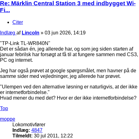
Re: Märklin Central Station 3 med indbygget Wi-
Fi...
Citer
Indlæg
af
Lincoln
»
03 jun 2026, 14:19
"TP-Link TL-WR840N"
Det er sådan én, jeg allerede har, og som jeg siden starten af
januar febrilsk har forsøgt at få til at fungere sammen med CS3,
PC og internet.
Jeg har også prøvet at google spørgsmålet, men havner på de
samme sider med vejledninger, jeg allerede har prøvet.
"Ulempen ved den alternative løsning er naturligvis, at der ikke
er internetforbindelse."
Hvad mener du med det? Hvor er der ikke internetforbindelse?
Top
moppe
Lokomotivfører
Indlæg:
4847
Tilmeldt:
30 jul 2011, 12:22