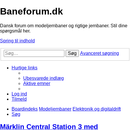
Baneforum.dk
Dansk forum om modeljernbaner og rigtige jernbaner. Stil dine
spørgsmål her.
Spring til indhold
Søg
Avanceret søgning
Hurtige links
Ubesvarede indlæg
Aktive emner
Log ind
Tilmeld
Boardindeks
Modeljernbaner
Elektronik og digitaldrift
Søg
Märklin Central Station 3 med