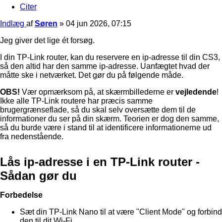
Citer
Indlæg
af
Søren
»
04 jun 2026, 07:15
Jeg giver det lige ét forsøg.
I din TP-Link router, kan du reservere en ip-adresse til din CS3,
så den altid har den samme ip-adresse. Uanfægtet hvad der
måtte ske i netværket. Det gør du på følgende måde.
OBS!
Vær opmærksom på, at skærmbillederne er
vejledende
!
Ikke alle TP-Link routere har præcis samme
brugergrænseflade, så du skal selv oversætte dem til de
informationer du ser på din skærm. Teorien er dog den samme,
så du burde være i stand til at identificere informationerne ud
fra nedenstående.
Lås ip-adresse i en TP-Link router -
Sådan gør du
Forbedelse
Sæt din TP-Link Nano til at være "Client Mode" og forbind
den til dit Wi-Fi.