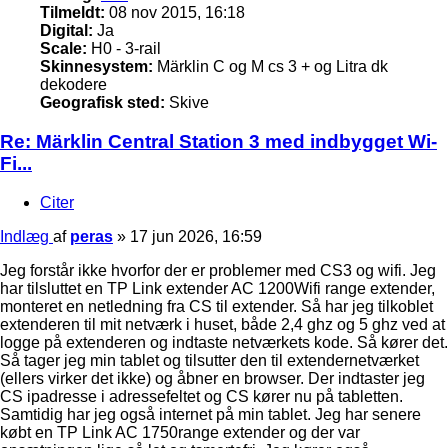
Tilmeldt:
08 nov 2015, 16:18
Digital:
Ja
Scale:
H0 - 3-rail
Skinnesystem:
Märklin C og M cs 3 + og Litra dk
dekodere
Geografisk sted:
Skive
Re: Märklin Central Station 3 med indbygget Wi-
Fi...
Citer
Indlæg
af
peras
»
17 jun 2026, 16:59
Jeg forstår ikke hvorfor der er problemer med CS3 og wifi. Jeg
har tilsluttet en TP Link extender AC 1200Wifi range extender,
monteret en netledning fra CS til extender. Så har jeg tilkoblet
extenderen til mit netværk i huset, både 2,4 ghz og 5 ghz ved at
logge på extenderen og indtaste netværkets kode. Så kører det.
Så tager jeg min tablet og tilsutter den til extendernetværket
(ellers virker det ikke) og åbner en browser. Der indtaster jeg
CS ipadresse i adressefeltet og CS kører nu på tabletten.
Samtidig har jeg også internet på min tablet. Jeg har senere
købt en TP Link AC 1750range extender og der var