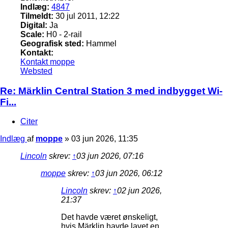
Indlæg:
4847
Tilmeldt:
30 jul 2011, 12:22
Digital:
Ja
Scale:
H0 - 2-rail
Geografisk sted:
Hammel
Kontakt:
Kontakt moppe
Websted
Re: Märklin Central Station 3 med indbygget Wi-
Fi...
Citer
Indlæg
af
moppe
»
03 jun 2026, 11:35
Lincoln
skrev:
↑
03 jun 2026, 07:16
moppe
skrev:
↑
03 jun 2026, 06:12
Lincoln
skrev:
↑
02 jun 2026,
21:37
Det havde været ønskeligt,
hvis Märklin havde lavet en