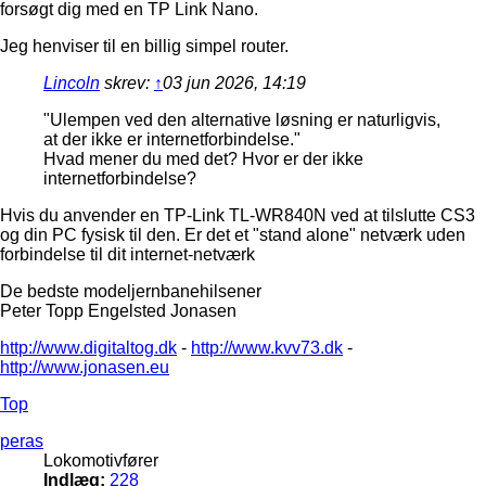
forsøgt dig med en TP Link Nano.
Jeg henviser til en billig simpel router.
Lincoln
skrev:
↑
03 jun 2026, 14:19
"Ulempen ved den alternative løsning er naturligvis,
at der ikke er internetforbindelse."
Hvad mener du med det? Hvor er der ikke
internetforbindelse?
Hvis du anvender en TP-Link TL-WR840N ved at tilslutte CS3
og din PC fysisk til den. Er det et "stand alone" netværk uden
forbindelse til dit internet-netværk
De bedste modeljernbanehilsener
Peter Topp Engelsted Jonasen
http://www.digitaltog.dk
-
http://www.kvv73.dk
-
http://www.jonasen.eu
Top
peras
Lokomotivfører
Indlæg:
228