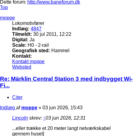
Dette forum:
http://www.baneforum.dk
Top
moppe
Lokomotivfører
Indlæg:
4847
Tilmeldt:
30 jul 2011, 12:22
Digital:
Ja
Scale:
H0 - 2-rail
Geografisk sted:
Hammel
Kontakt:
Kontakt moppe
Websted
Re: Märklin Central Station 3 med indbygget Wi-
Fi...
Citer
Indlæg
af
moppe
»
03 jun 2026, 15:43
Lincoln
skrev:
↑
03 jun 2026, 12:31
...eller trække et 20 meter langt netværkskabel
gennem huset]