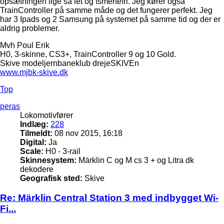
opsætningen lige så let og tsmertefri. Jeg kører også
TrainController på samme måde og det fungerer perfekt. Jeg
har 3 Ipads og 2 Samsung på systemet på samme tid og der er
aldrig problemer.
Mvh Poul Erik
H0, 3-skinne, CS3+, TrainController 9 og 10 Gold.
Skive modeljernbaneklub drejeSKIVEn
www.mjbk-skive.dk
Top
peras
Lokomotivfører
Indlæg:
228
Tilmeldt:
08 nov 2015, 16:18
Digital:
Ja
Scale:
H0 - 3-rail
Skinnesystem:
Märklin C og M cs 3 + og Litra dk
dekodere
Geografisk sted:
Skive
Re: Märklin Central Station 3 med indbygget Wi-
Fi...