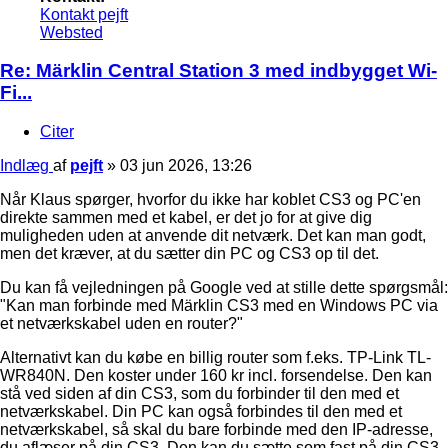
Kontakt pejft
Websted
Re: Märklin Central Station 3 med indbygget Wi-
Fi...
Citer
Indlæg
af
pejft
»
03 jun 2026, 13:26
Når Klaus spørger, hvorfor du ikke har koblet CS3 og PC'en
direkte sammen med et kabel, er det jo for at give dig
muligheden uden at anvende dit netværk. Det kan man godt,
men det kræver, at du sætter din PC og CS3 op til det.
Du kan få vejledningen på Google ved at stille dette spørgsmål:
"Kan man forbinde med Märklin CS3 med en Windows PC via
et netværkskabel uden en router?"
Alternativt kan du købe en billig router som f.eks. TP-Link TL-
WR840N. Den koster under 160 kr incl. forsendelse. Den kan
stå ved siden af din CS3, som du forbinder til den med et
netværkskabel. Din PC kan også forbindes til den med et
netværkskabel, så skal du bare forbinde med den IP-adresse,
du aflæser på din CS3. Den kan du sætte som fast på din CS3.