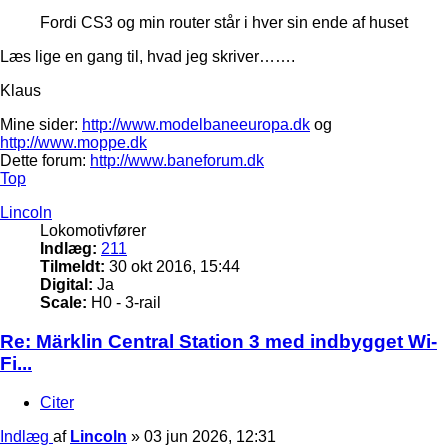
Fordi CS3 og min router står i hver sin ende af huset
Læs lige en gang til, hvad jeg skriver…….
Klaus
Mine sider:
http://www.modelbaneeuropa.dk
og
http://www.moppe.dk
Dette forum:
http://www.baneforum.dk
Top
Lincoln
Lokomotivfører
Indlæg:
211
Tilmeldt:
30 okt 2016, 15:44
Digital:
Ja
Scale:
H0 - 3-rail
Re: Märklin Central Station 3 med indbygget Wi-
Fi...
Citer
Indlæg
af
Lincoln
»
03 jun 2026, 12:31