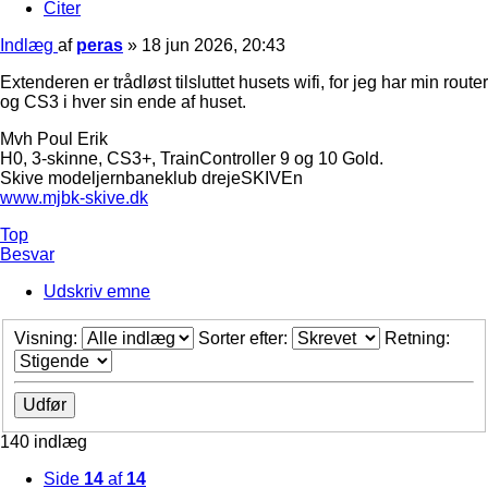
Citer
Indlæg
af
peras
»
18 jun 2026, 20:43
Extenderen er trådløst tilsluttet husets wifi, for jeg har min router
og CS3 i hver sin ende af huset.
Mvh Poul Erik
H0, 3-skinne, CS3+, TrainController 9 og 10 Gold.
Skive modeljernbaneklub drejeSKIVEn
www.mjbk-skive.dk
Top
Besvar
Udskriv emne
Visning:
Sorter efter:
Retning:
140 indlæg
Side
14
af
14