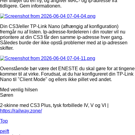
Her tilføjer du en ny, og angiver MAC- og ip-adresse fra
tidligere. Gem informationen.
Din CS3/eller TP-Link Nano (afhængig af konfiguration)
fremgår nu af listen. Ip-adresse-fordeleren i din router vil nu
prioritere at din CS3 får den samme ip-adresse hver gang.
Således burde der ikke opstå problemer med at ip-adressen
skifter.
Ovenstående bør være det ENESTE du skal gøre for at tingene
kommer til at virke. Forudsat, at du har konfigureret din TP-Link
Nano til "Client Mode" og ellers ikke pillet ved andet.
Med venlig hilsen
Søren
2-skinne med CS3 Plus, tysk forbillede IV, V og VI |
https://railway.zone/
Top
pejft