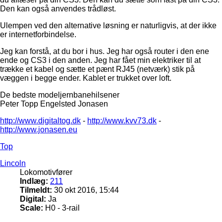
Den kan også anvendes trådløst.
Ulempen ved den alternative løsning er naturligvis, at der ikke
er internetforbindelse.
Jeg kan forstå, at du bor i hus. Jeg har også router i den ene
ende og CS3 i den anden. Jeg har fået min elektriker til at
trække et kabel og sætte et pænt RJ45 (netværk) stik på
væggen i begge ender. Kablet er trukket over loft.
De bedste modeljernbanehilsener
Peter Topp Engelsted Jonasen
http://www.digitaltog.dk
-
http://www.kvv73.dk
-
http://www.jonasen.eu
Top
Lincoln
Lokomotivfører
Indlæg:
211
Tilmeldt:
30 okt 2016, 15:44
Digital:
Ja
Scale:
H0 - 3-rail