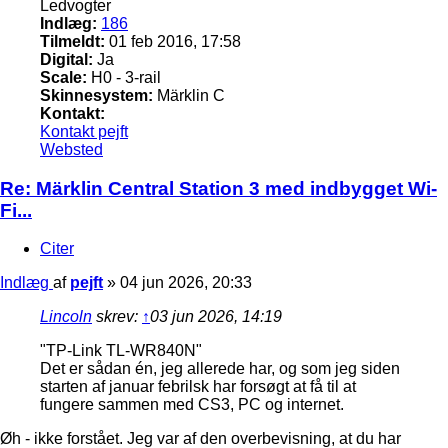
Ledvogter
Indlæg:
186
Tilmeldt:
01 feb 2016, 17:58
Digital:
Ja
Scale:
H0 - 3-rail
Skinnesystem:
Märklin C
Kontakt:
Kontakt pejft
Websted
Re: Märklin Central Station 3 med indbygget Wi-
Fi...
Citer
Indlæg
af
pejft
»
04 jun 2026, 20:33
Lincoln
skrev:
↑
03 jun 2026, 14:19
"TP-Link TL-WR840N"
Det er sådan én, jeg allerede har, og som jeg siden
starten af januar febrilsk har forsøgt at få til at
fungere sammen med CS3, PC og internet.
Øh - ikke forstået. Jeg var af den overbevisning, at du har