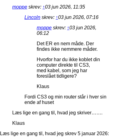
moppe
skrev:
↑
03 jun 2026, 11:35
Lincoln
skrev:
↑
03 jun 2026, 07:16
moppe
skrev:
↑
03 jun 2026,
06:12
Det ER en nem måde. Der
findes ikke nemmere måder.
Hvorfor har du ikke koblet din
computer direkte til CS3,
med kabel, som jeg har
foreslået tidligere?
Klaus
Fordi CS3 og min router står i hver sin
ende af huset
Læs lige en gang til, hvad jeg skriver…….
Klaus
Læs lige en gang til, hvad jeg skrev 5 januar 2026: