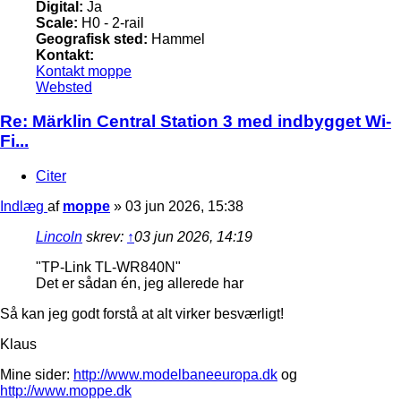
Digital:
Ja
Scale:
H0 - 2-rail
Geografisk sted:
Hammel
Kontakt:
Kontakt moppe
Websted
Re: Märklin Central Station 3 med indbygget Wi-
Fi...
Citer
Indlæg
af
moppe
»
03 jun 2026, 15:38
Lincoln
skrev:
↑
03 jun 2026, 14:19
"TP-Link TL-WR840N"
Det er sådan én, jeg allerede har
Så kan jeg godt forstå at alt virker besværligt!
Klaus
Mine sider:
http://www.modelbaneeuropa.dk
og
http://www.moppe.dk