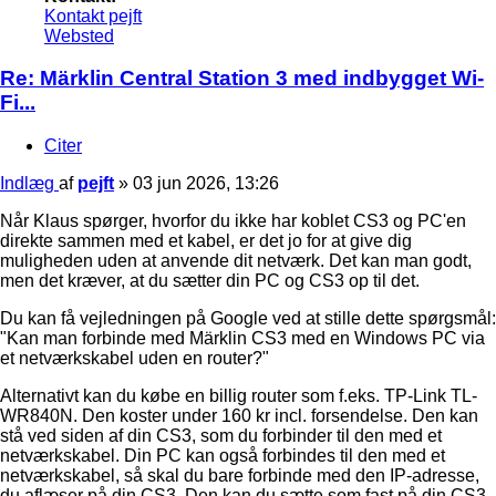
Kontakt pejft
Websted
Re: Märklin Central Station 3 med indbygget Wi-
Fi...
Citer
Indlæg
af
pejft
»
03 jun 2026, 13:26
Når Klaus spørger, hvorfor du ikke har koblet CS3 og PC'en
direkte sammen med et kabel, er det jo for at give dig
muligheden uden at anvende dit netværk. Det kan man godt,
men det kræver, at du sætter din PC og CS3 op til det.
Du kan få vejledningen på Google ved at stille dette spørgsmål:
"Kan man forbinde med Märklin CS3 med en Windows PC via
et netværkskabel uden en router?"
Alternativt kan du købe en billig router som f.eks. TP-Link TL-
WR840N. Den koster under 160 kr incl. forsendelse. Den kan
stå ved siden af din CS3, som du forbinder til den med et
netværkskabel. Din PC kan også forbindes til den med et
netværkskabel, så skal du bare forbinde med den IP-adresse,
du aflæser på din CS3. Den kan du sætte som fast på din CS3.