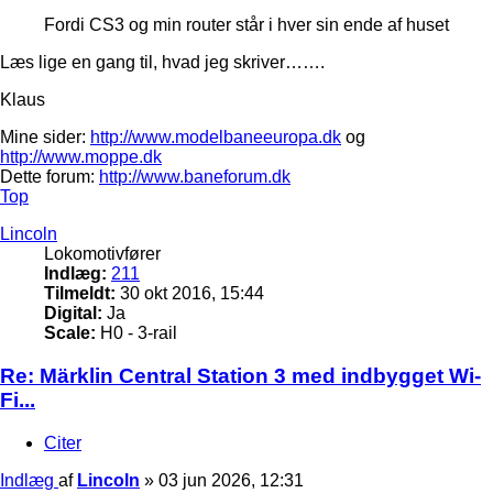
Fordi CS3 og min router står i hver sin ende af huset
Læs lige en gang til, hvad jeg skriver…….
Klaus
Mine sider:
http://www.modelbaneeuropa.dk
og
http://www.moppe.dk
Dette forum:
http://www.baneforum.dk
Top
Lincoln
Lokomotivfører
Indlæg:
211
Tilmeldt:
30 okt 2016, 15:44
Digital:
Ja
Scale:
H0 - 3-rail
Re: Märklin Central Station 3 med indbygget Wi-
Fi...
Citer
Indlæg
af
Lincoln
»
03 jun 2026, 12:31