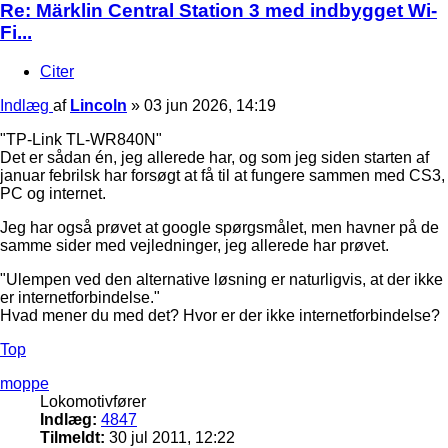
Re: Märklin Central Station 3 med indbygget Wi-
Fi...
Citer
Indlæg
af
Lincoln
»
03 jun 2026, 14:19
"TP-Link TL-WR840N"
Det er sådan én, jeg allerede har, og som jeg siden starten af
januar febrilsk har forsøgt at få til at fungere sammen med CS3,
PC og internet.
Jeg har også prøvet at google spørgsmålet, men havner på de
samme sider med vejledninger, jeg allerede har prøvet.
"Ulempen ved den alternative løsning er naturligvis, at der ikke
er internetforbindelse."
Hvad mener du med det? Hvor er der ikke internetforbindelse?
Top
moppe
Lokomotivfører
Indlæg:
4847
Tilmeldt:
30 jul 2011, 12:22