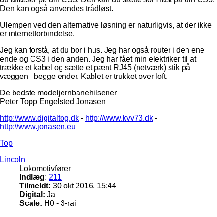
Den kan også anvendes trådløst.
Ulempen ved den alternative løsning er naturligvis, at der ikke
er internetforbindelse.
Jeg kan forstå, at du bor i hus. Jeg har også router i den ene
ende og CS3 i den anden. Jeg har fået min elektriker til at
trække et kabel og sætte et pænt RJ45 (netværk) stik på
væggen i begge ender. Kablet er trukket over loft.
De bedste modeljernbanehilsener
Peter Topp Engelsted Jonasen
http://www.digitaltog.dk
-
http://www.kvv73.dk
-
http://www.jonasen.eu
Top
Lincoln
Lokomotivfører
Indlæg:
211
Tilmeldt:
30 okt 2016, 15:44
Digital:
Ja
Scale:
H0 - 3-rail