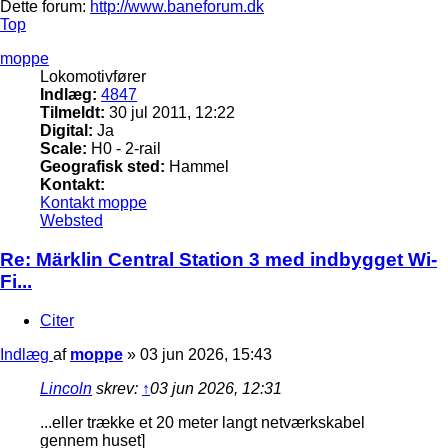
Dette forum:
http://www.baneforum.dk
Top
moppe
Lokomotivfører
Indlæg:
4847
Tilmeldt:
30 jul 2011, 12:22
Digital:
Ja
Scale:
H0 - 2-rail
Geografisk sted:
Hammel
Kontakt:
Kontakt moppe
Websted
Re: Märklin Central Station 3 med indbygget Wi-
Fi...
Citer
Indlæg
af
moppe
»
03 jun 2026, 15:43
Lincoln
skrev:
↑
03 jun 2026, 12:31
...eller trække et 20 meter langt netværkskabel
gennem huset]