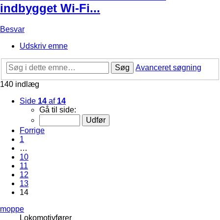
indbygget Wi-Fi...
Besvar
Udskriv emne
Søg
Avanceret søgning
140 indlæg
Side
14
af
14
Gå til side:
Forrige
1
…
10
11
12
13
14
moppe
Lokomotivfører