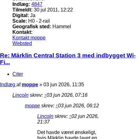
Indlæg:
4847
Tilmeldt:
30 jul 2011, 12:22
Digital:
Ja
Scale:
H0 - 2-rail
Geografisk sted:
Hammel
Kontakt:
Kontakt moppe
Websted
Re: Märklin Central Station 3 med indbygget Wi-
Fi...
Citer
Indlæg
af
moppe
»
03 jun 2026, 11:35
Lincoln
skrev:
↑
03 jun 2026, 07:16
moppe
skrev:
↑
03 jun 2026, 06:12
Lincoln
skrev:
↑
02 jun 2026,
21:37
Det havde været ønskeligt,
hvis Märklin havde lavet en