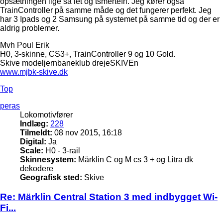
opsætningen lige så let og tsmertefri. Jeg kører også
TrainController på samme måde og det fungerer perfekt. Jeg
har 3 Ipads og 2 Samsung på systemet på samme tid og der er
aldrig problemer.
Mvh Poul Erik
H0, 3-skinne, CS3+, TrainController 9 og 10 Gold.
Skive modeljernbaneklub drejeSKIVEn
www.mjbk-skive.dk
Top
peras
Lokomotivfører
Indlæg:
228
Tilmeldt:
08 nov 2015, 16:18
Digital:
Ja
Scale:
H0 - 3-rail
Skinnesystem:
Märklin C og M cs 3 + og Litra dk
dekodere
Geografisk sted:
Skive
Re: Märklin Central Station 3 med indbygget Wi-
Fi...