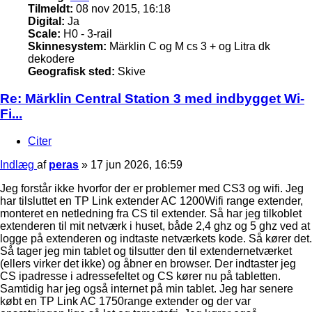
Tilmeldt:
08 nov 2015, 16:18
Digital:
Ja
Scale:
H0 - 3-rail
Skinnesystem:
Märklin C og M cs 3 + og Litra dk
dekodere
Geografisk sted:
Skive
Re: Märklin Central Station 3 med indbygget Wi-
Fi...
Citer
Indlæg
af
peras
»
17 jun 2026, 16:59
Jeg forstår ikke hvorfor der er problemer med CS3 og wifi. Jeg
har tilsluttet en TP Link extender AC 1200Wifi range extender,
monteret en netledning fra CS til extender. Så har jeg tilkoblet
extenderen til mit netværk i huset, både 2,4 ghz og 5 ghz ved at
logge på extenderen og indtaste netværkets kode. Så kører det.
Så tager jeg min tablet og tilsutter den til extendernetværket
(ellers virker det ikke) og åbner en browser. Der indtaster jeg
CS ipadresse i adressefeltet og CS kører nu på tabletten.
Samtidig har jeg også internet på min tablet. Jeg har senere
købt en TP Link AC 1750range extender og der var