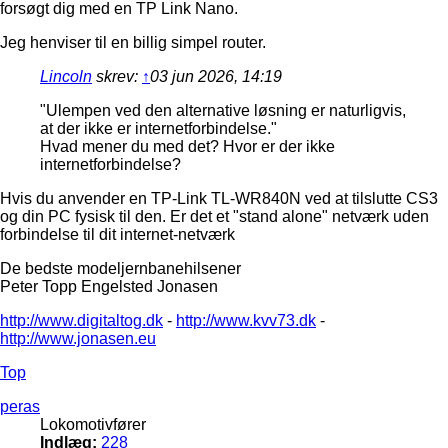
forsøgt dig med en TP Link Nano.
Jeg henviser til en billig simpel router.
Lincoln
skrev:
↑
03 jun 2026, 14:19
"Ulempen ved den alternative løsning er naturligvis,
at der ikke er internetforbindelse."
Hvad mener du med det? Hvor er der ikke
internetforbindelse?
Hvis du anvender en TP-Link TL-WR840N ved at tilslutte CS3
og din PC fysisk til den. Er det et "stand alone" netværk uden
forbindelse til dit internet-netværk
De bedste modeljernbanehilsener
Peter Topp Engelsted Jonasen
http://www.digitaltog.dk
-
http://www.kvv73.dk
-
http://www.jonasen.eu
Top
peras
Lokomotivfører
Indlæg:
228