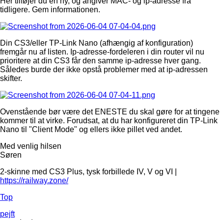
Her tilføjer du en ny, og angiver MAC- og ip-adresse fra
tidligere. Gem informationen.
Din CS3/eller TP-Link Nano (afhængig af konfiguration)
fremgår nu af listen. Ip-adresse-fordeleren i din router vil nu
prioritere at din CS3 får den samme ip-adresse hver gang.
Således burde der ikke opstå problemer med at ip-adressen
skifter.
Ovenstående bør være det ENESTE du skal gøre for at tingene
kommer til at virke. Forudsat, at du har konfigureret din TP-Link
Nano til "Client Mode" og ellers ikke pillet ved andet.
Med venlig hilsen
Søren
2-skinne med CS3 Plus, tysk forbillede IV, V og VI |
https://railway.zone/
Top
pejft