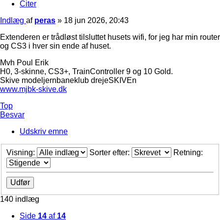
Citer
Indlæg
af
peras
»
18 jun 2026, 20:43
Extenderen er trådløst tilsluttet husets wifi, for jeg har min router
og CS3 i hver sin ende af huset.
Mvh Poul Erik
H0, 3-skinne, CS3+, TrainController 9 og 10 Gold.
Skive modeljernbaneklub drejeSKIVEn
www.mjbk-skive.dk
Top
Besvar
Udskriv emne
Visning:
Sorter efter:
Retning:
140 indlæg
Side
14
af
14