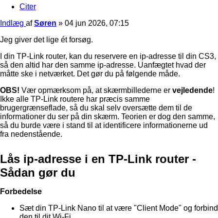
Citer
Indlæg
af
Søren
»
04 jun 2026, 07:15
Jeg giver det lige ét forsøg.
I din TP-Link router, kan du reservere en ip-adresse til din CS3,
så den altid har den samme ip-adresse. Uanfægtet hvad der
måtte ske i netværket. Det gør du på følgende måde.
OBS!
Vær opmærksom på, at skærmbillederne er
vejledende
!
Ikke alle TP-Link routere har præcis samme
brugergrænseflade, så du skal selv oversætte dem til de
informationer du ser på din skærm. Teorien er dog den samme,
så du burde være i stand til at identificere informationerne ud
fra nedenstående.
Lås ip-adresse i en TP-Link router -
Sådan gør du
Forbedelse
Sæt din TP-Link Nano til at være "Client Mode" og forbind
den til dit Wi-Fi.