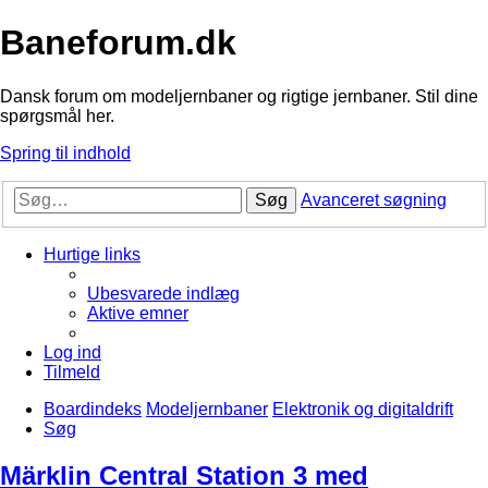
Baneforum.dk
Dansk forum om modeljernbaner og rigtige jernbaner. Stil dine
spørgsmål her.
Spring til indhold
Søg
Avanceret søgning
Hurtige links
Ubesvarede indlæg
Aktive emner
Log ind
Tilmeld
Boardindeks
Modeljernbaner
Elektronik og digitaldrift
Søg
Märklin Central Station 3 med