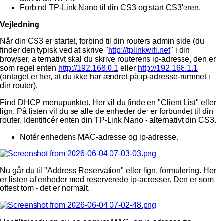
Forbind TP-Link Nano til din CS3 og start CS3'eren.
Vejledning
Når din CS3 er startet, forbind til din routers admin side (du
finder den typisk ved at skrive "
http://tplinkwifi.net
" i din
browser, alternativt skal du skrive routerens ip-adresse, den er
som regel enten
http://192.168.0.1
eller
http://192.168.1.1
(antaget er her, at du ikke har ændret på ip-adresse-rummet i
din router).
Find DHCP menupunktet. Her vil du finde en "Client List" eller
lign. På listen vil du se alle de enheder der er forbundet til din
router. Identificér enten din TP-Link Nano - alternativt din CS3.
Notér enhedens MAC-adresse og ip-adresse.
Nu går du til "Address Reservation" eller lign. formulering. Her
er listen af enheder med reserverede ip-adresser. Den er som
oftest tom - det er normalt.