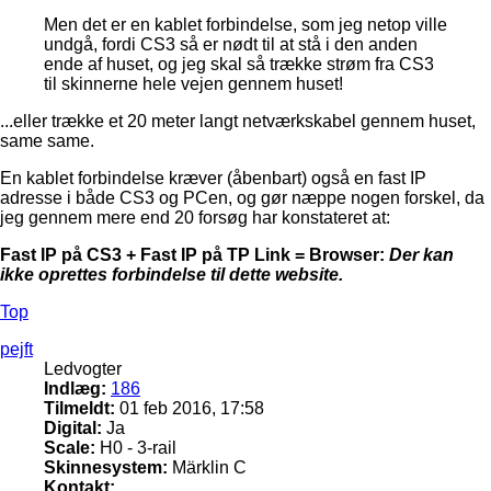
Men det er en kablet forbindelse, som jeg netop ville
undgå, fordi CS3 så er nødt til at stå i den anden
ende af huset, og jeg skal så trække strøm fra CS3
til skinnerne hele vejen gennem huset!
...eller trække et 20 meter langt netværkskabel gennem huset,
same same.
En kablet forbindelse kræver (åbenbart) også en fast IP
adresse i både CS3 og PCen, og gør næppe nogen forskel, da
jeg gennem mere end 20 forsøg har konstateret at:
Fast IP på CS3 + Fast IP på TP Link = Browser:
Der kan
ikke oprettes forbindelse til dette website.
Top
pejft
Ledvogter
Indlæg:
186
Tilmeldt:
01 feb 2016, 17:58
Digital:
Ja
Scale:
H0 - 3-rail
Skinnesystem:
Märklin C
Kontakt: