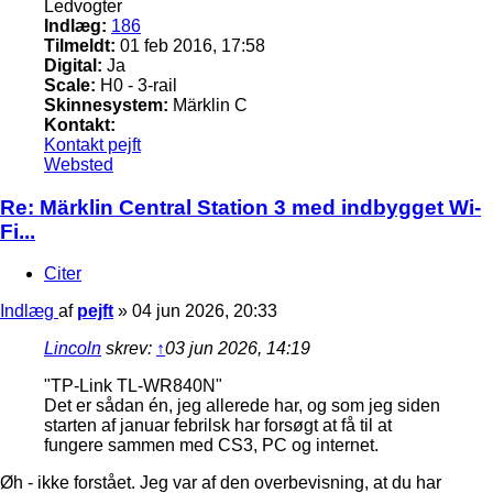
Ledvogter
Indlæg:
186
Tilmeldt:
01 feb 2016, 17:58
Digital:
Ja
Scale:
H0 - 3-rail
Skinnesystem:
Märklin C
Kontakt:
Kontakt pejft
Websted
Re: Märklin Central Station 3 med indbygget Wi-
Fi...
Citer
Indlæg
af
pejft
»
04 jun 2026, 20:33
Lincoln
skrev:
↑
03 jun 2026, 14:19
"TP-Link TL-WR840N"
Det er sådan én, jeg allerede har, og som jeg siden
starten af januar febrilsk har forsøgt at få til at
fungere sammen med CS3, PC og internet.
Øh - ikke forstået. Jeg var af den overbevisning, at du har